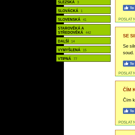
SLEZSKÁ
3
SLOVÁCKÁ
1
POSLAT 
SLOVENSKÁ
41
STAROVĚKÁ A
STŘEDOVĚKÁ
442
SE S
DALŠÍ
14
Se si
VYMYŠLENÁ
15
soud.
VTIPNÁ
77
POSLAT 
ČÍM 
Čím kd
POSLAT 