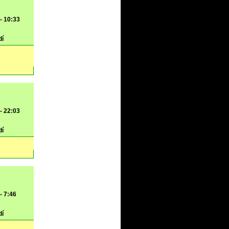
 - 10:33
dí
 - 22:03
dí
- 7:46
dí