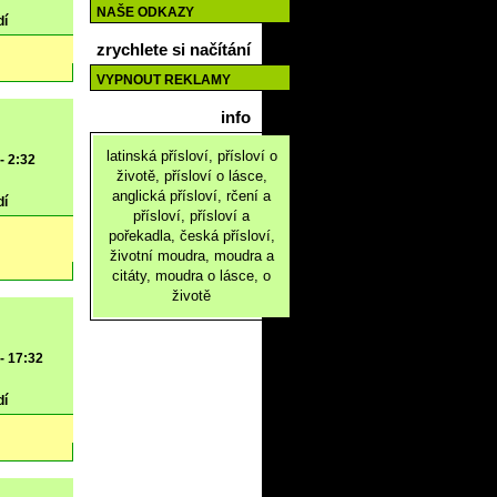
NAŠE ODKAZY
dí
zrychlete si načítání
VYPNOUT REKLAMY
info
latinská přísloví, přísloví o
- 2:32
životě, přísloví o lásce,
anglická přísloví, rčení a
dí
přísloví, přísloví a
pořekadla, česká přísloví,
životní moudra, moudra a
citáty, moudra o lásce, o
životě
 - 17:32
dí