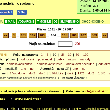
Přidáno:
14. 12. 2015
da nedělá nic nadarmo.
Posláno:
32x
Známka:
2,65 od 34 li
NA
E-MAIL
VODAFONE
T-MOBILE
O2
SLOVENSKO
OHODNOCENO
Přísloví 1031 - 1040 / 5084
<<
__
1
__
101
_
102
_
103
__
104
__
105
_
106
_
107
__
509
__
>>
Přejít na stránku:
VENÍ
Počet na stránku:
1
|
5
|
10
|
15
|
30
|
50
|
100
le:
přidání
|
hodnocení
|
posílanosti
|
délky
|
názvu
|
náhody
hu:
odblokovat lechtivé
|
odblokovat sprosté
|
odblokovat nechutné
|
odblokov
é:
nezáleží
|
ano
|
ne
Autorské:
nezáleží
|
ano
|
ne
ne
|
1 Vodafone
|
do 2
|
do 5
|
1 T-Mobile
|
do 2
|
1 O2
|
do 2
|
1 SR
|
sném nastavení se některá přísloví nezobrazují. ) (
zobrazit všechny
)
í děl jinde je bez souhlasu autora zakázáno.
|
Pište nám na
info@iprislovi.cz
WEBY
»
SPŘÁTELENÉ WEBY
stiky
|
Přání
|
Psí jména
|
Psí kalendář
|
Ráj SMS
|
Textíky
|
Užitečné informace