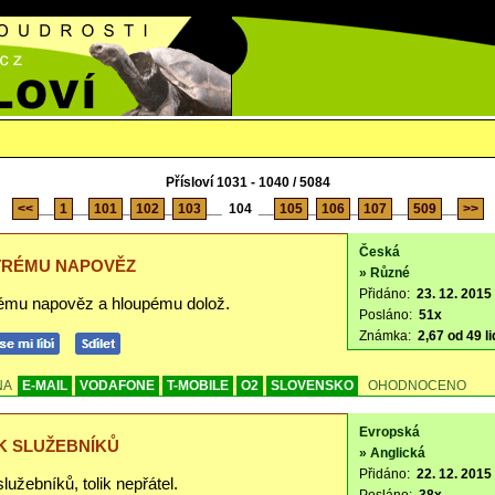
Přísloví 1031 - 1040 / 5084
<<
__
1
__
101
_
102
_
103
__
104
__
105
_
106
_
107
__
509
__
>>
Česká
TRÉMU NAPOVĚZ
» Různé
Přidáno:
23. 12. 2015
ému napověz a hloupému dolož.
Posláno:
51x
Známka:
2,67 od 49 li
NA
E-MAIL
VODAFONE
T-MOBILE
O2
SLOVENSKO
OHODNOCENO
Evropská
K SLUŽEBNÍKŮ
» Anglická
Přidáno:
22. 12. 2015
služebníků, tolik nepřátel.