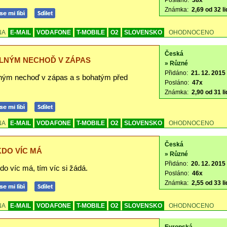
Posláno:
38x
Známka:
2,69 od 32 li
NA
E-MAIL
VODAFONE
T-MOBILE
O2
SLOVENSKO
OHODNOCENO
Česká
ILNÝM NECHOĎ V ZÁPAS
» Různé
Přidáno:
21. 12. 2015 
lným nechoď v zápas a s bohatým před
Posláno:
47x
Známka:
2,90 od 31 li
NA
E-MAIL
VODAFONE
T-MOBILE
O2
SLOVENSKO
OHODNOCENO
Česká
KDO VÍC MÁ
» Různé
Přidáno:
20. 12. 2015
o víc má, tím víc si žádá.
Posláno:
46x
Známka:
2,55 od 33 li
NA
E-MAIL
VODAFONE
T-MOBILE
O2
SLOVENSKO
OHODNOCENO