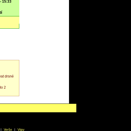
 - 15:33
dí
at drsné
do 2
|
Verše
|
Vtipy