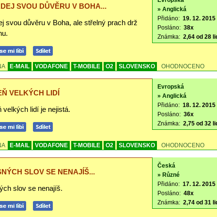
Evropská
DEJ SVOU DŮVĚRU V BOHA...
» Anglická
Přidáno:
19. 12. 2015
j svou důvěru v Boha, ale střelný prach drž
Posláno:
38x
hu.
Známka:
2,64 od 28 li
NA
E-MAIL
VODAFONE
T-MOBILE
O2
SLOVENSKO
OHODNOCENO
Evropská
EŇ VELKÝCH LIDÍ
» Anglická
Přidáno:
18. 12. 2015
 velkých lidí je nejistá.
Posláno:
36x
Známka:
2,75 od 32 li
NA
E-MAIL
VODAFONE
T-MOBILE
O2
SLOVENSKO
OHODNOCENO
Česká
NÝCH SLOV SE NENAJÍŠ...
» Různé
Přidáno:
17. 12. 2015 
ých slov se nenajíš.
Posláno:
48x
Známka:
2,74 od 31 li