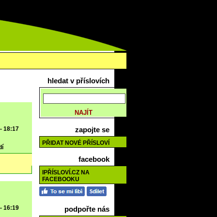
hledat v příslovích
 - 18:17
zapojte se
PŘIDAT NOVÉ PŘÍSLOVÍ
dí
facebook
IPŘÍSLOVÍ.CZ NA
FACEBOOKU
 - 16:19
podpořte nás