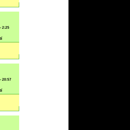
- 2:25
dí
 - 20:57
dí