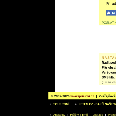
Příro
POSLAT 
NASTA
Řadit pod
Filtr obsa
Veršovan
SMS filtr:
( Při souča
© 2009-2026
www.iprislovi.cz
|
Zveřejňován
»
SOUKROMÍ
»
LETEM.CZ - DALŠÍ NAŠE 
»
Anekdoty
|
Hlášky z filmů
|
Legrace
|
Prano