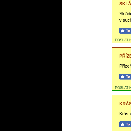
SKLÁ
Skláde
v suc
POSLAT 
PŘÍZ
Přízeň
POSLAT 
KRÁS
Krásn