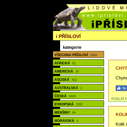
i
PŘÍSLOVÍ
kategorie
VŠECHNA PŘÍSLOVÍ
5084
AFRICKÁ
51
CHY
AMERICKÁ
25
Chytr
ASIJSKÁ
412
AUSTRALSKÁ
2
ČESKÁ
1624
POSLAT 
EVROPSKÁ
2287
MENŠINY
84
KOLI
MORAVSKÁ
6
Kolik 