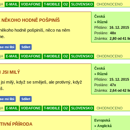
NA
E-MAIL
VODAFONE
T-MOBILE
O2
SLOVENSKO
OHODNOCENO
Česká
 NĚKOHO HODNĚ POŠPINÍŠ
» Různé
Přidáno:
16. 12. 2015 
někoho hodně pošpiníš, něco na něm
Posláno:
48x
ne.
Známka:
2,80 od 41 li
NA
E-MAIL
VODAFONE
T-MOBILE
O2
SLOVENSKO
OHODNOCENO
Česká
 JSI MILÝ
» Různé
Přidáno:
15. 12. 2015
si milý, když se směješ, ale protivný, když
Posláno:
47x
š.
Známka:
2,64 od 42 li
NA
E-MAIL
VODAFONE
T-MOBILE
O2
SLOVENSKO
OHODNOCENO
Evropská
TIVNÍ PŘÍRODA
» Anglická