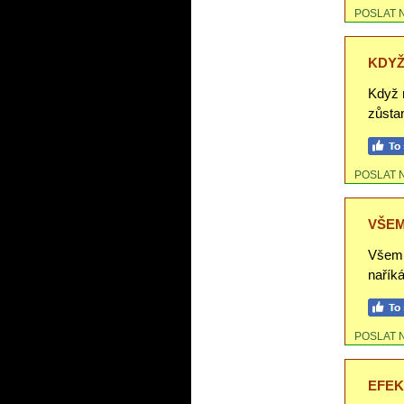
POSLAT 
KDYŽ
Když 
zůsta
POSLAT 
VŠEM
Všem j
naříká
POSLAT 
EFEK