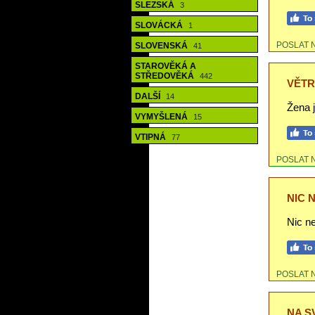
SLEZSKÁ
3
SLOVÁCKÁ
1
POSLAT 
SLOVENSKÁ
41
STAROVĚKÁ A
STŘEDOVĚKÁ
442
VĚT
DALŠÍ
14
Žena 
VYMYŠLENÁ
15
VTIPNÁ
77
POSLAT 
NIC 
Nic ne
POSLAT 
NA S