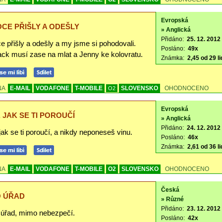
Evropská
CE PŘIŠLY A ODEŠLY
» Anglická
Přidáno:
25. 12. 2012
e přišly a odešly a my jsme si pohodovali.
Posláno:
49x
ack musí zase na mlat a Jenny ke kolovratu.
Známka:
2,45 od 29 li
NA
E-MAIL
VODAFONE
T-MOBILE
SLOVENSKO
OHODNOCENO
O2
Evropská
, JAK SE TI POROUČÍ
» Anglická
Přidáno:
24. 12. 2012 
jak se ti poroučí, a nikdy neponeseš vinu.
Posláno:
46x
Známka:
2,61 od 36 li
NA
E-MAIL
VODAFONE
T-MOBILE
O2
SLOVENSKO
OHODNOCENO
Česká
 ÚŘAD
» Různé
Přidáno:
23. 12. 2012 
úřad, mimo nebezpečí.
Posláno:
42x