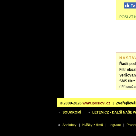
POSLAT 
NASTA
Řadit pod
Filtr obsa
Veršovan
SMS filtr:
( Při souča
© 2009-2026
www.iprislovi.cz
|
Zveřejňován
»
SOUKROMÍ
»
LETEM.CZ - DALŠÍ NAŠE 
»
Anekdoty
|
Hlášky z filmů
|
Legrace
|
Prano