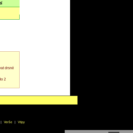
dí
at drsné
do 2
|
Verše
|
Vtipy