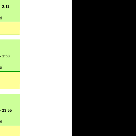
- 2:11
dí
- 1:58
dí
 - 23:55
dí