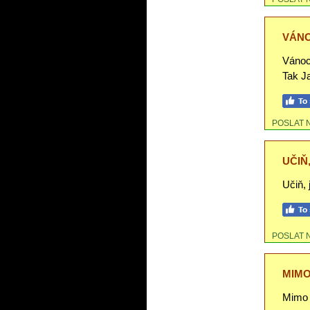
VÁNO
Vánoc
Tak J
POSLAT 
UČIŇ
Učiň, 
POSLAT 
MIMO
Mimo 