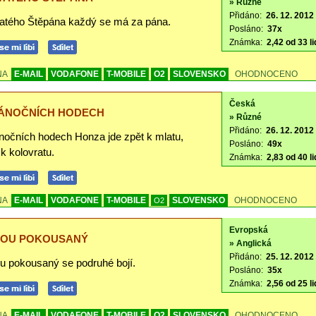
» Různé
Přidáno:
26. 12. 2012 
atého Štěpána každý se má za pána.
Posláno:
37x
Známka:
2,42 od 33 li
NA
E-MAIL
VODAFONE
T-MOBILE
O2
SLOVENSKO
OHODNOCENO
Česká
ÁNOČNÍCH HODECH
» Různé
Přidáno:
26. 12. 2012 
nočních hodech Honza jde zpět k mlatu,
Posláno:
49x
k kolovratu.
Známka:
2,83 od 40 li
NA
E-MAIL
VODAFONE
T-MOBILE
SLOVENSKO
OHODNOCENO
O2
Evropská
NOU POKOUSANÝ
» Anglická
Přidáno:
25. 12. 2012
u pokousaný se podruhé bojí.
Posláno:
35x
Známka:
2,56 od 25 li
NA
E-MAIL
VODAFONE
T-MOBILE
O2
SLOVENSKO
OHODNOCENO