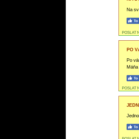
Na sv
POSLAT 
PO V
Po vá
Máňa 
POSLAT 
JED
Jedno
POSLAT 