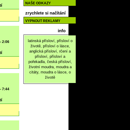
NAŠE ODKAZY
dí
zrychlete si načítání
VYPNOUT REKLAMY
info
latinská přísloví, přísloví o
- 2:06
životě, přísloví o lásce,
anglická přísloví, rčení a
dí
přísloví, přísloví a
pořekadla, česká přísloví,
životní moudra, moudra a
citáty, moudra o lásce, o
životě
- 7:44
dí