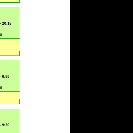
 - 20:18
dí
- 6:55
dí
- 9:30