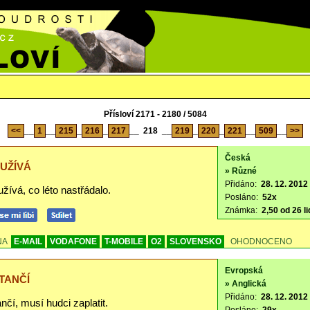
Přísloví 2171 - 2180 / 5084
<<
__
1
__
215
_
216
_
217
__
218
__
219
_
220
_
221
__
509
__
>>
Česká
 UŽÍVÁ
» Různé
Přidáno:
28. 12. 2012 
žívá, co léto nastřádalo.
Posláno:
52x
Známka:
2,50 od 26 li
NA
E-MAIL
VODAFONE
T-MOBILE
O2
SLOVENSKO
OHODNOCENO
Evropská
TANČÍ
» Anglická
Přidáno:
28. 12. 2012 
nčí, musí hudci zaplatit.