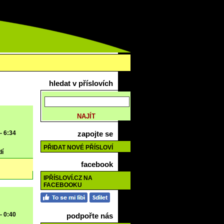
hledat v příslovích
- 6:34
zapojte se
PŘIDAT NOVÉ PŘÍSLOVÍ
dí
facebook
IPŘÍSLOVÍ.CZ NA
FACEBOOKU
- 0:40
podpořte nás