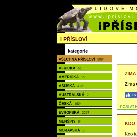
i
PŘÍSLOVÍ
kategorie
VŠECHNA PŘÍSLOVÍ
5084
AFRICKÁ
51
ZIMA
AMERICKÁ
25
Zima u
ASIJSKÁ
412
AUSTRALSKÁ
2
ČESKÁ
1624
POSLAT 
EVROPSKÁ
2287
MENŠINY
84
KDO 
MORAVSKÁ
6
Kdo ta