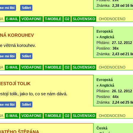
Posláno:
29x
Známka:
2,38 od 16 li
NA
E-MAIL
VODAFONE
T-MOBILE
O2
SLOVENSKO
OHODNOCENO
Evropská
RNÁ KOROUHEV
» Anglická
Přidáno:
27. 12. 2012 
je větrná korouhev.
Posláno:
36x
Známka:
2,43 od 21 li
NA
E-MAIL
VODAFONE
T-MOBILE
O2
SLOVENSKO
OHODNOCENO
Evropská
NESTOJÍ TOLIK
» Anglická
Přidáno:
26. 12. 2012 
stojí tolik, jako to, co se nám dává.
Posláno:
44x
Známka:
2,24 od 25 li
NA
E-MAIL
VODAFONE
T-MOBILE
O2
SLOVENSKO
OHODNOCENO
Česká
VATÉHO ŠTĚPÁNA