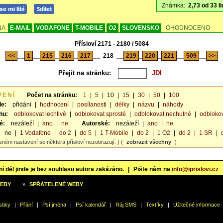
Známka:
2,73 od 33 li
NA
E-MAIL
VODAFONE
T-MOBILE
O2
SLOVENSKO
OHODNOCENO
Přísloví 2171 - 2180 / 5084
<<
__
1
__
215
_
216
_
217
__
218
__
219
_
220
_
221
__
509
__
>>
Přejít na stránku:
VENÍ
Počet na stránku:
1
|
5
|
10
|
15
|
30
|
50
|
100
le:
přidání
|
hodnocení
|
posílanosti
|
délky
|
názvu
|
náhody
hu:
odblokovat lechtivé
|
odblokovat sprosté
|
odblokovat nechutné
|
odblokov
é:
nezáleží
|
ano
|
ne
Autorské:
nezáleží
|
ano
|
ne
ne
|
1 Vodafone
|
do 2
|
do 5
|
1 T-Mobile
|
do 2
|
1 O2
|
do 2
|
1 SR
|
sném nastavení se některá přísloví nezobrazují. ) (
zobrazit všechny
)
í děl jinde je bez souhlasu autora zakázáno.
|
Pište nám na
info@iprislovi.cz
WEBY
»
SPŘÁTELENÉ WEBY
stiky
|
Přání
|
Psí jména
|
Psí kalendář
|
Ráj SMS
|
Textíky
|
Užitečné informace