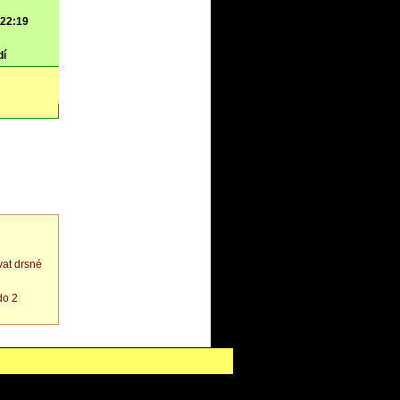
 22:19
dí
at drsné
do 2