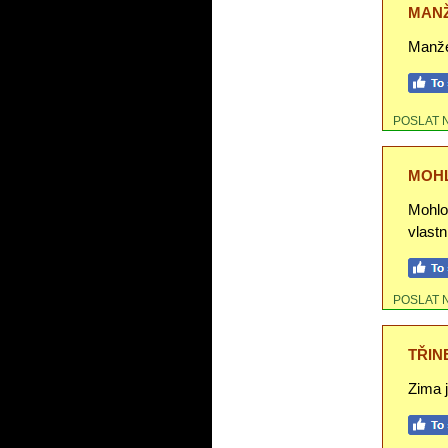
MANŽ
Manžel
POSLAT 
MOHL
Mohlo
vlast
POSLAT 
TŘIN
Zima j