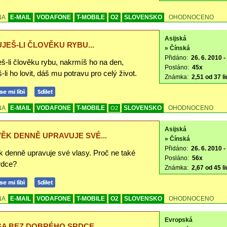
NA
E-MAIL
VODAFONE
T-MOBILE
O2
SLOVENSKO
OHODNOCENO
Asijská
JEŠ-LI ČLOVĚKU RYBU...
» Čínská
Přidáno:
26. 6. 2010 -
š-li člověku rybu, nakrmíš ho na den,
Posláno:
45x
-li ho lovit, dáš mu potravu pro celý život.
Známka:
2,51 od 37 li
NA
E-MAIL
VODAFONE
T-MOBILE
SLOVENSKO
OHODNOCENO
O2
Asijská
ĚK DENNĚ UPRAVUJE SVÉ...
» Čínská
Přidáno:
26. 6. 2010 -
k denně upravuje své vlasy. Proč ne také
Posláno:
56x
rdce?
Známka:
2,67 od 45 li
NA
E-MAIL
VODAFONE
T-MOBILE
O2
SLOVENSKO
OHODNOCENO
Evropská
A BEZ DOBRÉHO SRDCE