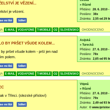
Česká
ELSTVÍ JE VĚZENÍ...
» Různé
Přidáno:
28. 6. 2010 -
ství je vězení.
Posláno:
38x
Známka:
2,55 od 29 li
NA
E-MAIL
VODAFONE
T-MOBILE
O2
SLOVENSKO
OHODNOCENO
Asijská
O BY PRŠET VŠUDE KOLEM...
» Turecká
Přidáno:
27. 6. 2010 -
 by pršet všude kolem - prší jen nad
Posláno:
78x
ním polem.
Známka:
2,65 od 95 li
NA
E-MAIL
VODAFONE
T-MOBILE
O2
SLOVENSKO
OHODNOCENO
Vtipná
EC
» Různé
Přidáno:
27. 6. 2010 -
ak v Třinci. (slezské přísloví)
Posláno:
79x
Známka:
2,49 od 93 li
Autor:
© www.iprislov