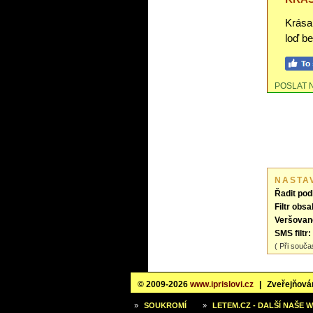
Krása
loď b
POSLAT 
NASTA
Řadit pod
Filtr obsa
Veršovan
SMS filtr:
( Při souča
© 2009-2026
www.iprislovi.cz
|
Zveřejňován
»
SOUKROMÍ
»
LETEM.CZ - DALŠÍ NAŠE 