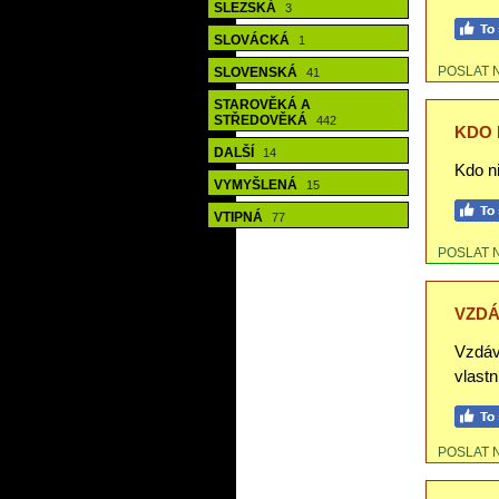
SLEZSKÁ
3
SLOVÁCKÁ
1
POSLAT 
SLOVENSKÁ
41
STAROVĚKÁ A
STŘEDOVĚKÁ
442
KDO 
DALŠÍ
14
Kdo ni
VYMYŠLENÁ
15
VTIPNÁ
77
POSLAT 
VZDÁ
Vzdáv
vlastn
POSLAT 