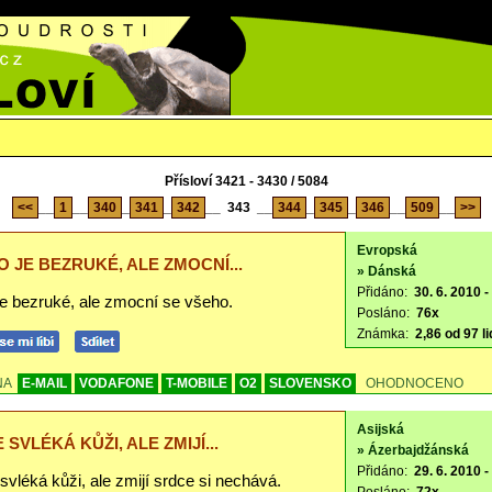
Přísloví 3421 - 3430 / 5084
<<
__
1
__
340
_
341
_
342
__
343
__
344
_
345
_
346
__
509
__
>>
Evropská
O JE BEZRUKÉ, ALE ZMOCNÍ...
» Dánská
Přidáno:
30. 6. 2010 -
je bezruké, ale zmocní se všeho.
Posláno:
76x
Známka:
2,86 od 97 li
NA
E-MAIL
VODAFONE
T-MOBILE
O2
SLOVENSKO
OHODNOCENO
Asijská
 SVLÉKÁ KŮŽI, ALE ZMIJÍ...
» Ázerbajdžánská
Přidáno:
29. 6. 2010 -
svléká kůži, ale zmijí srdce si nechává.