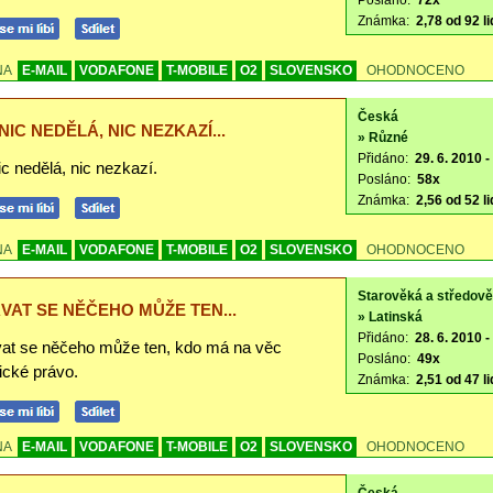
Posláno:
72x
Známka:
2,78 od 92 li
NA
E-MAIL
VODAFONE
T-MOBILE
O2
SLOVENSKO
OHODNOCENO
Česká
NIC NEDĚLÁ, NIC NEZKAZÍ...
» Různé
Přidáno:
29. 6. 2010 -
c nedělá, nic nezkazí.
Posláno:
58x
Známka:
2,56 od 52 li
NA
E-MAIL
VODAFONE
T-MOBILE
O2
SLOVENSKO
OHODNOCENO
Starověká a středov
VAT SE NĚČEHO MŮŽE TEN...
» Latinská
Přidáno:
28. 6. 2010 -
at se něčeho může ten, kdo má na věc
Posláno:
49x
ické právo.
Známka:
2,51 od 47 li
NA
E-MAIL
VODAFONE
T-MOBILE
O2
SLOVENSKO
OHODNOCENO