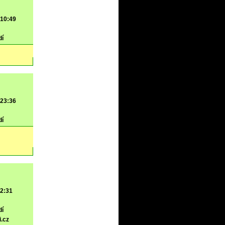
 10:49
dí
 23:36
dí
 2:31
dí
i.cz