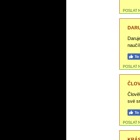
POSLAT 
DARU
Daruje
naučíš
POSLAT 
ČLOV
Člově
své s
POSLAT 
KRÁS