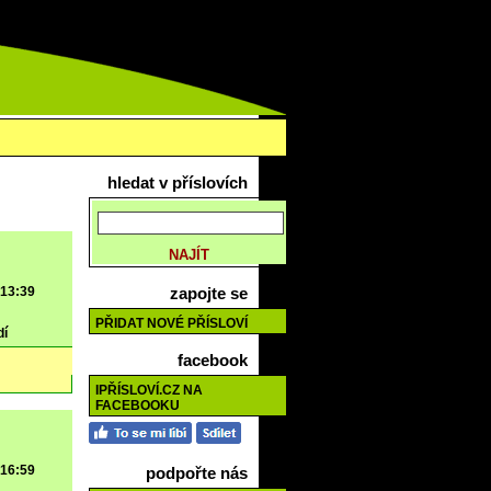
hledat v příslovích
 13:39
zapojte se
PŘIDAT NOVÉ PŘÍSLOVÍ
dí
facebook
IPŘÍSLOVÍ.CZ NA
FACEBOOKU
 16:59
podpořte nás