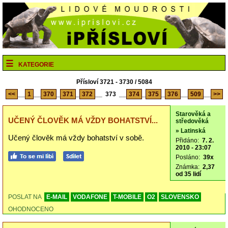
KATEGORIE
Přísloví 3721 - 3730 / 5084
<<
__
1
__
370
_
371
_
372
__
373
__
374
_
375
_
376
__
509
__
>>
Starověká a
UČENÝ ČLOVĚK MÁ VŽDY BOHATSTVÍ...
středověká
» Latinská
Učený člověk má vždy bohatství v sobě.
Přidáno:
7. 2.
2010 - 23:07
Posláno:
39x
Známka:
2,37
od 35 lidí
POSLAT NA
E-MAIL
VODAFONE
T-MOBILE
O2
SLOVENSKO
OHODNOCENO