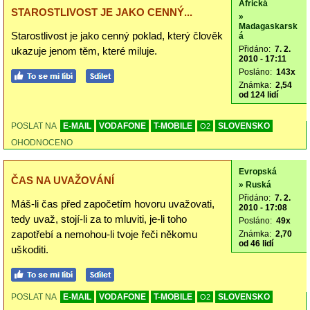
Africká
STAROSTLIVOST JE JAKO CENNÝ...
»
Madagaskarsk
Starostlivost je jako cenný poklad, který člověk
á
Přidáno:
7. 2.
ukazuje jenom těm, které miluje.
2010 - 17:11
Posláno:
143x
Známka:
2,54
od 124 lidí
POSLAT NA
E-MAIL
VODAFONE
T-MOBILE
SLOVENSKO
O2
OHODNOCENO
Evropská
ČAS NA UVAŽOVÁNÍ
» Ruská
Přidáno:
7. 2.
Máš-li čas před započetím hovoru uvažovati,
2010 - 17:08
tedy uvaž, stojí-li za to mluviti, je-li toho
Posláno:
49x
zapotřebí a nemohou-li tvoje řeči někomu
Známka:
2,70
od 46 lidí
uškoditi.
POSLAT NA
E-MAIL
VODAFONE
T-MOBILE
SLOVENSKO
O2