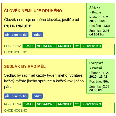
Africká
ČLOVĚK NEMILUJE DRUHÉHO...
» Různé
Přidáno:
6. 2.
Člověk nemiluje druhého člověka, jestliže od
2010 - 14:18
něj nic nepřijme.
Posláno:
133x
Známka:
2,46
od 104 lidí
POSLAT NA
E-MAIL
VODAFONE
T-MOBILE
SLOVENSKO
O2
OHODNOCENO
Evropská
SEDLÁK BY RÁD MĚL
» Polská
Přidáno:
6. 2.
Sedlák by rád měl každý týden jiného rychtáře,
2010 - 11:42
každý měsíc jiného správce a každý rok jiného
Posláno:
56x
pána.
Známka:
2,55
od 60 lidí
POSLAT NA
E-MAIL
VODAFONE
T-MOBILE
SLOVENSKO
O2
OHODNOCENO