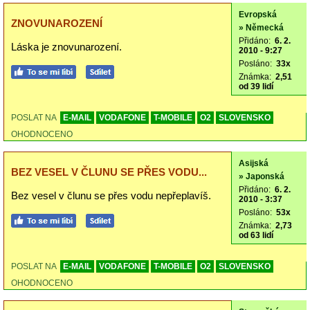
Evropská
ZNOVUNAROZENÍ
» Německá
Přidáno:
6. 2.
Láska je znovunarození.
2010 - 9:27
Posláno:
33x
Známka:
2,51
od 39 lidí
POSLAT NA
E-MAIL
VODAFONE
T-MOBILE
O2
SLOVENSKO
OHODNOCENO
Asijská
BEZ VESEL V ČLUNU SE PŘES VODU...
» Japonská
Přidáno:
6. 2.
Bez vesel v člunu se přes vodu nepřeplavíš.
2010 - 3:37
Posláno:
53x
Známka:
2,73
od 63 lidí
POSLAT NA
E-MAIL
VODAFONE
T-MOBILE
O2
SLOVENSKO
OHODNOCENO