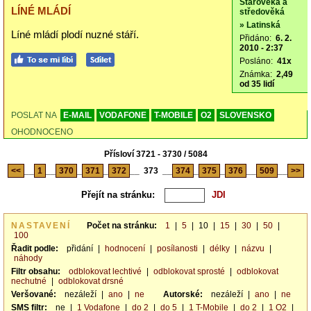
Starověká a
LÍNÉ MLÁDÍ
středověká
» Latinská
Líné mládí plodí nuzné stáří.
Přidáno:
6. 2.
2010 - 2:37
Posláno:
41x
Známka:
2,49
od 35 lidí
POSLAT NA
E-MAIL
VODAFONE
T-MOBILE
O2
SLOVENSKO
OHODNOCENO
Přísloví 3721 - 3730 / 5084
<<
__
1
__
370
_
371
_
372
__
373
__
374
_
375
_
376
__
509
__
>>
Přejít na stránku:
NASTAVENÍ
Počet na stránku:
1
|
5
|
10
|
15
|
30
|
50
|
100
Řadit podle:
přidání
|
hodnocení
|
posílanosti
|
délky
|
názvu
|
náhody
Filtr obsahu:
odblokovat lechtivé
|
odblokovat sprosté
|
odblokovat
nechutné
|
odblokovat drsné
Veršované:
nezáleží
|
ano
|
ne
Autorské:
nezáleží
|
ano
|
ne
SMS filtr:
ne
|
1 Vodafone
|
do 2
|
do 5
|
1 T-Mobile
|
do 2
|
1 O2
|