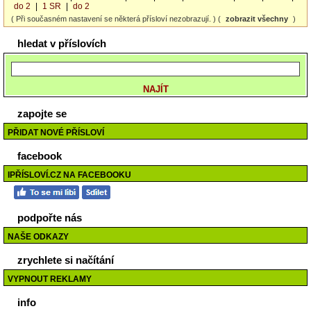
do 2
|
1 SR
|
do 2
( Při současném nastavení se některá přísloví nezobrazují. ) (
zobrazit všechny
)
hledat v příslovích
zapojte se
PŘIDAT NOVÉ PŘÍSLOVÍ
facebook
IPŘÍSLOVÍ.CZ NA FACEBOOKU
podpořte nás
NAŠE ODKAZY
zrychlete si načítání
VYPNOUT REKLAMY
info