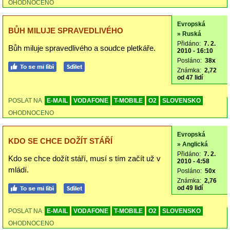
OHODNOCENO
Evropská
BŮH MILUJE SPRAVEDLIVÉHO
» Ruská
Přidáno:
7. 2.
Bůh miluje spravedlivého a soudce pletkáře.
2010 - 16:10
Posláno:
38x
Známka:
2,72
od 47 lidí
POSLAT NA
E-MAIL
VODAFONE
T-MOBILE
O2
SLOVENSKO
OHODNOCENO
Evropská
KDO SE CHCE DOŽÍT STÁŘÍ
» Anglická
Přidáno:
7. 2.
Kdo se chce dožít stáří, musí s tím začít už v
2010 - 4:58
mládí.
Posláno:
50x
Známka:
2,76
od 49 lidí
POSLAT NA
E-MAIL
VODAFONE
T-MOBILE
O2
SLOVENSKO
OHODNOCENO