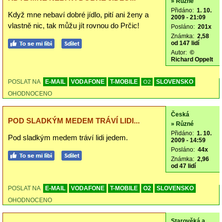
» Různé
Přidáno:
1. 10.
Když mne nebaví dobré jídlo, pití ani ženy a
2009 - 21:09
vlastně nic, tak můžu jít rovnou do Prčic!
Posláno:
201x
Známka:
2,58
od 147 lidí
Autor:
©
Richard Oppelt
POSLAT NA
E-MAIL
VODAFONE
T-MOBILE
SLOVENSKO
O2
OHODNOCENO
Česká
POD SLADKÝM MEDEM TRÁVÍ LIDI...
» Různé
Přidáno:
1. 10.
Pod sladkým medem tráví lidi jedem.
2009 - 14:59
Posláno:
44x
Známka:
2,96
od 47 lidí
POSLAT NA
E-MAIL
VODAFONE
T-MOBILE
O2
SLOVENSKO
OHODNOCENO
Starověká a