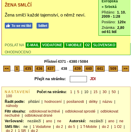
Evropská
ŽENA SMLČÍ
» Srbská
Přidáno:
1. 10.
Žena smlčí každé tajemství, o němž neví.
2009 - 1:28
Posláno:
120x
Známka:
2,80
od 61 lidí
POSLAT NA
E-MAIL
VODAFONE
T-MOBILE
O2
SLOVENSKO
OHODNOCENO
Přísloví 4371 - 4380 / 5084
<<
__
1
__
435
_
436
_
437
__
438
__
439
_
440
_
441
__
509
__
>>
Přejít na stránku:
NASTAVENÍ
Počet na stránku:
1
|
5
|
10
|
15
|
30
|
50
|
100
Řadit podle:
přidání
|
hodnocení
|
posílanosti
|
délky
|
názvu
|
náhody
Filtr obsahu:
odblokovat lechtivé
|
odblokovat sprosté
|
odblokovat
nechutné
|
odblokovat drsné
Veršované:
nezáleží
|
ano
|
ne
Autorské:
nezáleží
|
ano
|
ne
SMS filtr:
ne
|
1 Vodafone
|
do 2
|
do 5
|
1 T-Mobile
|
do 2
|
1 O2
|
do 2
|
1 SR
|
do 2