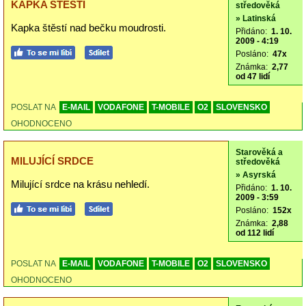
KAPKA ŠTĚSTÍ
středověká
» Latinská
Kapka štěstí nad bečku moudrosti.
Přidáno:
1. 10.
2009 - 4:19
Posláno:
47x
Známka:
2,77
od 47 lidí
POSLAT NA
E-MAIL
VODAFONE
T-MOBILE
O2
SLOVENSKO
OHODNOCENO
Starověká a
MILUJÍCÍ SRDCE
středověká
» Asyrská
Milující srdce na krásu nehledí.
Přidáno:
1. 10.
2009 - 3:59
Posláno:
152x
Známka:
2,88
od 112 lidí
POSLAT NA
E-MAIL
VODAFONE
T-MOBILE
O2
SLOVENSKO
OHODNOCENO