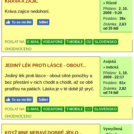
KRÁVA A ZAJÍC
» Různé
Přidáno:
2. 10.
Kráva zajíce nedohoní.
2009 - 5:20
Posláno:
38x
Známka:
2,63
od 35 lidí
POSLAT NA
E-MAIL
VODAFONE
T-MOBILE
O2
SLOVENSKO
OHODNOCENO
Asijská
JEDINÝ LÉK PROTI LÁSCE - OBOUT...
» Indická
Přidáno:
1. 10.
Jediný lék proti lásce - obout silné ponožky a
2009 - 22:17
bez přestání v nich chodit a chodit, až se obě
Posláno:
61x
prodřou na patách. Láska je v té době již pryč.
Známka:
2,82
od 74 lidí
POSLAT NA
E-MAIL
VODAFONE
T-MOBILE
SLOVENSKO
O2
OHODNOCENO
Vymyšlená
KDYŽ MNE NEBAVÍ DOBRÉ JÍDLO...