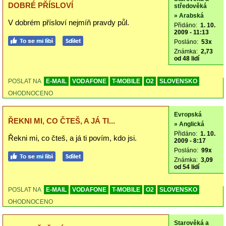
DOBRÉ PŘÍSLOVÍ
středověká
» Arabská
V dobrém přísloví nejmíň pravdy půl.
Přidáno:
1. 10.
2009 - 11:13
Posláno:
53x
Známka:
2,73
od 48 lidí
POSLAT NA
E-MAIL
VODAFONE
T-MOBILE
O2
SLOVENSKO
OHODNOCENO
Evropská
ŘEKNI MI, CO ČTEŠ, A JÁ TI...
» Anglická
Přidáno:
1. 10.
Řekni mi, co čteš, a já ti povím, kdo jsi.
2009 - 8:17
Posláno:
99x
Známka:
3,09
od 54 lidí
POSLAT NA
E-MAIL
VODAFONE
T-MOBILE
O2
SLOVENSKO
OHODNOCENO
Starověká a