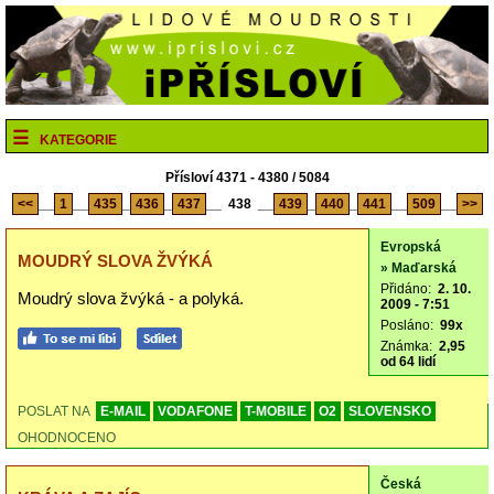
KATEGORIE
Přísloví 4371 - 4380 / 5084
<<
__
1
__
435
_
436
_
437
__
438
__
439
_
440
_
441
__
509
__
>>
Evropská
MOUDRÝ SLOVA ŽVÝKÁ
» Maďarská
Přidáno:
2. 10.
Moudrý slova žvýká - a polyká.
2009 - 7:51
Posláno:
99x
Známka:
2,95
od 64 lidí
POSLAT NA
E-MAIL
VODAFONE
T-MOBILE
O2
SLOVENSKO
OHODNOCENO
Česká