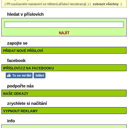
( Při současném nastavení se některá přísloví nezobrazují. ) (
zobrazit všechny
)
hledat v příslovích
zapojte se
PŘIDAT NOVÉ PŘÍSLOVÍ
facebook
IPŘÍSLOVÍ.CZ NA FACEBOOKU
podpořte nás
NAŠE ODKAZY
zrychlete si načítání
VYPNOUT REKLAMY
info