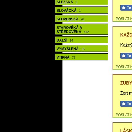
SLEZSKÁ
3
SLOVÁCKÁ
1
POSLAT 
SLOVENSKÁ
41
STAROVĚKÁ A
STŘEDOVĚKÁ
442
KAŽD
DALŠÍ
14
Každý
VYMYŠLENÁ
15
VTIPNÁ
77
POSLAT 
ZUBY
Žert m
POSLAT 
LÁSK