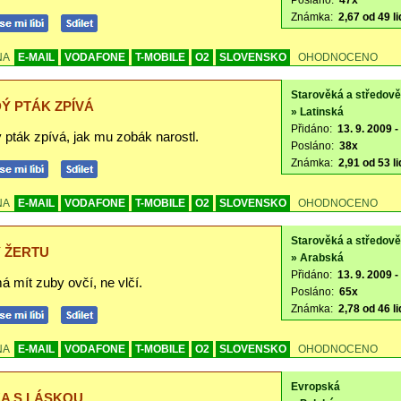
Posláno:
47x
Známka:
2,67 od 49 li
NA
E-MAIL
VODAFONE
T-MOBILE
O2
SLOVENSKO
OHODNOCENO
Starověká a středov
Ý PTÁK ZPÍVÁ
» Latinská
Přidáno:
13. 9. 2009 -
 pták zpívá, jak mu zobák narostl.
Posláno:
38x
Známka:
2,91 od 53 li
NA
E-MAIL
VODAFONE
T-MOBILE
O2
SLOVENSKO
OHODNOCENO
Starověká a středov
 ŽERTU
» Arabská
Přidáno:
13. 9. 2009 -
á mít zuby ovčí, ne vlčí.
Posláno:
65x
Známka:
2,78 od 46 li
NA
E-MAIL
VODAFONE
T-MOBILE
O2
SLOVENSKO
OHODNOCENO
Evropská
A S LÁSKOU