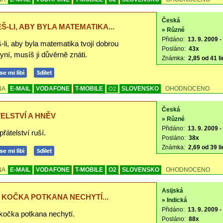
Česká
Š-LI, ABY BYLA MATEMATIKA...
» Různé
Přidáno:
13. 9. 2009 -
li, aby byla matematika tvojí dobrou
Posláno:
43x
kyní, musíš ji důvěrně znáti.
Známka:
2,85 od 41 li
NA
E-MAIL
VODAFONE
T-MOBILE
SLOVENSKO
OHODNOCENO
O2
Česká
ELSTVÍ A HNĚV
» Různé
Přidáno:
13. 9. 2009 -
řátelství ruší.
Posláno:
38x
Známka:
2,69 od 39 li
NA
E-MAIL
VODAFONE
T-MOBILE
O2
SLOVENSKO
OHODNOCENO
Asijská
Í KOČKA POTKANA NECHYTÍ...
» Indická
Přidáno:
13. 9. 2009 -
 kočka potkana nechytí.
Posláno:
88x