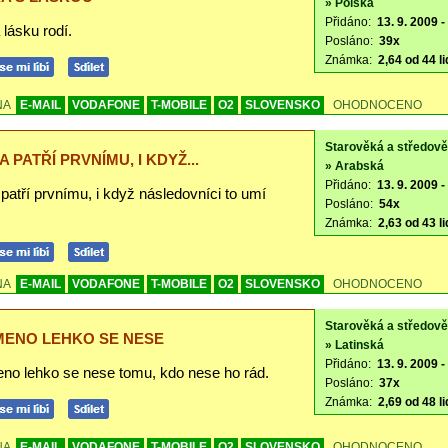
» Polská
Přidáno:
13. 9. 2009 -
lásku rodí.
Posláno:
39x
Známka:
2,64 od 44 li
NA
E-MAIL
VODAFONE
T-MOBILE
O2
SLOVENSKO
OHODNOCENO
Starověká a středov
 PATŘÍ PRVNÍMU, I KDYŽ...
» Arabská
Přidáno:
13. 9. 2009 -
patří prvnímu, i když následovníci to umí
Posláno:
54x
Známka:
2,63 od 43 li
NA
E-MAIL
VODAFONE
T-MOBILE
O2
SLOVENSKO
OHODNOCENO
Starověká a středov
ENO LEHKO SE NESE
» Latinská
Přidáno:
13. 9. 2009 -
no lehko se nese tomu, kdo nese ho rád.
Posláno:
37x
Známka:
2,69 od 48 li
NA
E-MAIL
VODAFONE
T-MOBILE
O2
SLOVENSKO
OHODNOCENO