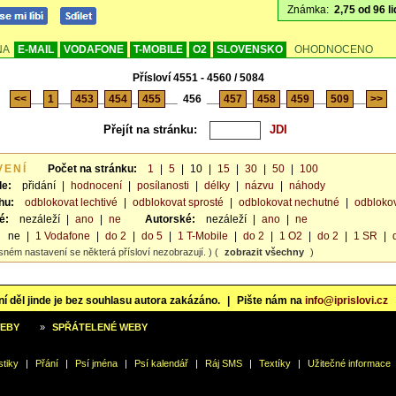
Známka:
2,75 od 96 li
NA
E-MAIL
VODAFONE
T-MOBILE
O2
SLOVENSKO
OHODNOCENO
Přísloví 4551 - 4560 / 5084
<<
__
1
__
453
_
454
_
455
__
456
__
457
_
458
_
459
__
509
__
>>
Přejít na stránku:
VENÍ
Počet na stránku:
1
|
5
|
10
|
15
|
30
|
50
|
100
le:
přidání
|
hodnocení
|
posílanosti
|
délky
|
názvu
|
náhody
hu:
odblokovat lechtivé
|
odblokovat sprosté
|
odblokovat nechutné
|
odblokov
é:
nezáleží
|
ano
|
ne
Autorské:
nezáleží
|
ano
|
ne
ne
|
1 Vodafone
|
do 2
|
do 5
|
1 T-Mobile
|
do 2
|
1 O2
|
do 2
|
1 SR
|
sném nastavení se některá přísloví nezobrazují. ) (
zobrazit všechny
)
í děl jinde je bez souhlasu autora zakázáno.
|
Pište nám na
info@iprislovi.cz
WEBY
»
SPŘÁTELENÉ WEBY
stiky
|
Přání
|
Psí jména
|
Psí kalendář
|
Ráj SMS
|
Textíky
|
Užitečné informace