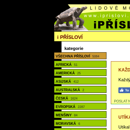
i
PŘÍSLOVÍ
kategorie
VŠECHNA PŘÍSLOVÍ
5084
AFRICKÁ
51
KAŽD
AMERICKÁ
25
Každý
ASIJSKÁ
412
AUSTRALSKÁ
2
ČESKÁ
1624
POSLAT 
EVROPSKÁ
2287
MENŠINY
84
UTÍK
MORAVSKÁ
6
Utíkal