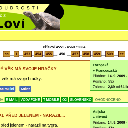
Přísloví 4551 - 4560 / 5084
<<
__
1
__
453
_
454
_
455
__
456
__
457
_
458
_
459
__
509
__
>>
Evropská
Ý VĚK MÁ SVOJE HRAČKY...
» Francouzská
Přidáno:
14. 9. 2009 -
 věk má svoje hračky.
Posláno:
55x
Známka:
2,69 od 64 li
NA
E-MAIL
VODAFONE
T-MOBILE
O2
SLOVENSKO
OHODNOCENO
Asijská
AL PŘED JELENEM - NARAZIL...
» Čínská
Přidáno:
14. 9. 2009 -
 před jelenem - narazil na tygra.