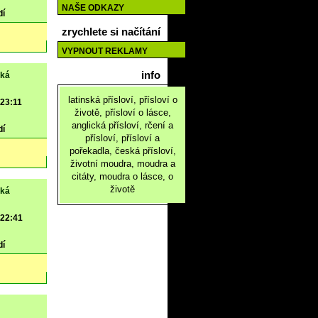
NAŠE ODKAZY
dí
zrychlete si načítání
VYPNOUT REKLAMY
info
ěká
latinská přísloví, přísloví o
 23:11
životě, přísloví o lásce,
anglická přísloví, rčení a
dí
přísloví, přísloví a
pořekadla, česká přísloví,
životní moudra, moudra a
citáty, moudra o lásce, o
životě
ěká
 22:41
dí