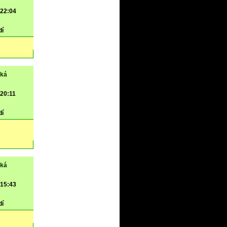
 22:04
dí
ěká
 20:11
dí
ěká
 15:43
dí