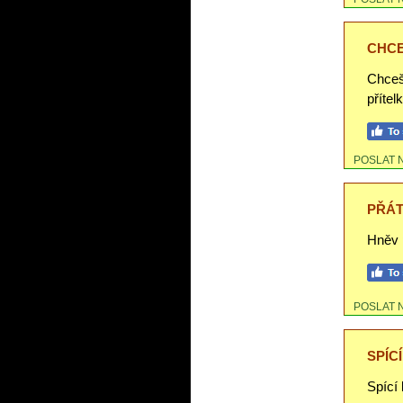
CHCE
Chceš-
přítel
POSLAT 
PŘÁT
Hněv p
POSLAT 
SPÍC
Spící