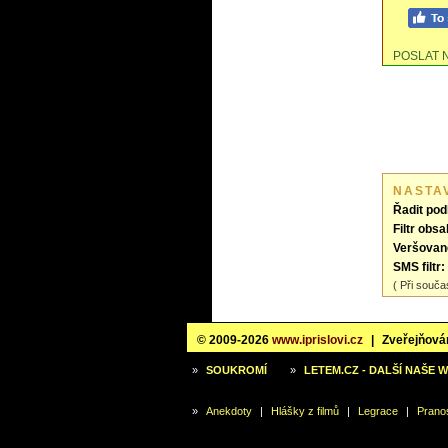
POSLAT 
NASTA
Řadit pod
Filtr obsa
Veršovan
SMS filtr:
( Při souča
© 2009-2026
www.iprislovi.cz
|
Zveřejňován
»
SOUKROMÍ
»
LETEM.CZ - DALŠÍ NAŠE 
»
Anekdoty
|
Hlášky z filmů
|
Legrace
|
Prano