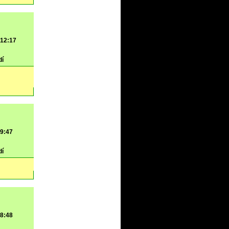
 12:17
dí
 9:47
dí
 8:48