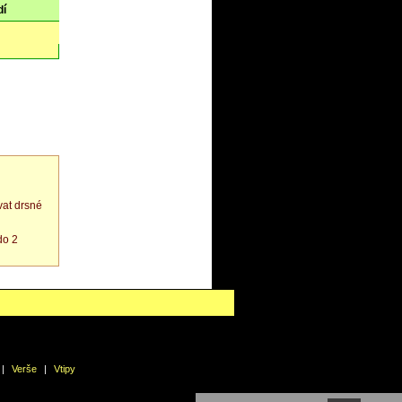
dí
at drsné
do 2
|
Verše
|
Vtipy