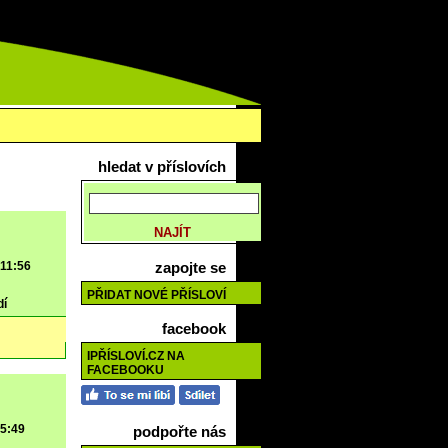
hledat v příslovích
 11:56
zapojte se
PŘIDAT NOVÉ PŘÍSLOVÍ
dí
facebook
IPŘÍSLOVÍ.CZ NA
FACEBOOKU
 5:49
podpořte nás