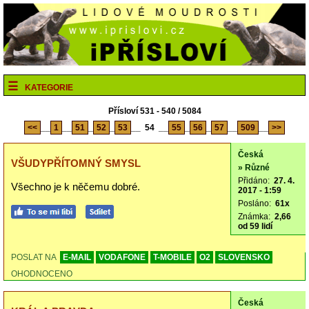
KATEGORIE
Přísloví 531 - 540 / 5084
<<
__
1
__
51
_
52
_
53
__
54
__
55
_
56
_
57
__
509
__
>>
Česká
VŠUDYPŘÍTOMNÝ SMYSL
» Různé
Přidáno:
27. 4.
Všechno je k něčemu dobré.
2017 - 1:59
Posláno:
61x
Známka:
2,66
od 59 lidí
POSLAT NA
E-MAIL
VODAFONE
T-MOBILE
O2
SLOVENSKO
OHODNOCENO
Česká