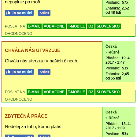
nepopluje po moři.
Posláno:
57x
Známka:
2,52
od 48 lidí
POSLAT NA
E-MAIL
VODAFONE
T-MOBILE
O2
SLOVENSKO
OHODNOCENO
Česká
CHVÁLA NÁS UTVRZUJE
» Různé
Přidáno:
19. 4.
Chvála nás utvrzuje v našich činech.
2017 - 1:47
Posláno:
53x
Známka:
2,45
od 55 lidí
POSLAT NA
E-MAIL
VODAFONE
T-MOBILE
O2
SLOVENSKO
OHODNOCENO
Česká
ZBYTEČNÁ PRÁCE
» Různé
Přidáno:
18. 4.
Nedělej za toho, komu platíš.
2017 - 1:09
Posláno:
53x