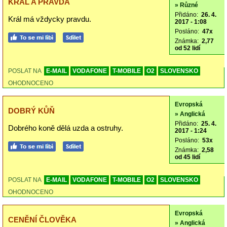
KRÁL A PRAVDA
» Různé
Přidáno:
26. 4.
Král má vždycky pravdu.
2017 - 1:08
Posláno:
47x
Známka:
2,77
od 52 lidí
POSLAT NA
E-MAIL
VODAFONE
T-MOBILE
O2
SLOVENSKO
OHODNOCENO
Evropská
DOBRÝ KŮŇ
» Anglická
Přidáno:
25. 4.
Dobrého koně dělá uzda a ostruhy.
2017 - 1:24
Posláno:
53x
Známka:
2,58
od 45 lidí
POSLAT NA
E-MAIL
VODAFONE
T-MOBILE
O2
SLOVENSKO
OHODNOCENO
Evropská
CENĚNÍ ČLOVĚKA
» Anglická