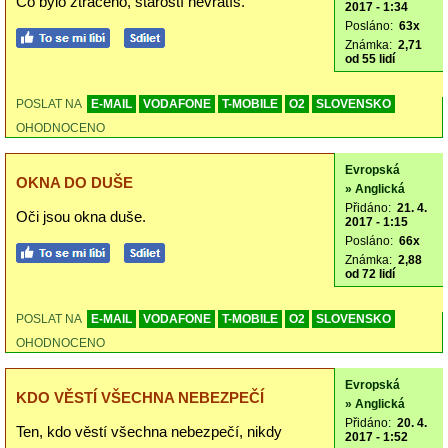
Co bylo ztraceno, starostí nevrátíš.
2017 - 1:34
Posláno:
63x
Známka:
2,71
od 55 lidí
POSLAT NA
E-MAIL
VODAFONE
T-MOBILE
O2
SLOVENSKO
OHODNOCENO
Evropská
OKNA DO DUŠE
» Anglická
Přidáno:
21. 4.
Oči jsou okna duše.
2017 - 1:15
Posláno:
66x
Známka:
2,88
od 72 lidí
POSLAT NA
E-MAIL
VODAFONE
T-MOBILE
O2
SLOVENSKO
OHODNOCENO
Evropská
KDO VĚSTÍ VŠECHNA NEBEZPEČÍ
» Anglická
Přidáno:
20. 4.
Ten, kdo věstí všechna nebezpečí, nikdy
2017 - 1:52