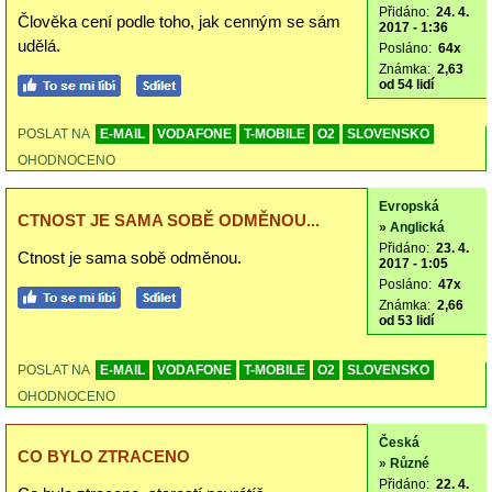
Přidáno:
24. 4.
Člověka cení podle toho, jak cenným se sám
2017 - 1:36
udělá.
Posláno:
64x
Známka:
2,63
od 54 lidí
POSLAT NA
E-MAIL
VODAFONE
T-MOBILE
O2
SLOVENSKO
OHODNOCENO
Evropská
CTNOST JE SAMA SOBĚ ODMĚNOU...
» Anglická
Přidáno:
23. 4.
Ctnost je sama sobě odměnou.
2017 - 1:05
Posláno:
47x
Známka:
2,66
od 53 lidí
POSLAT NA
E-MAIL
VODAFONE
T-MOBILE
O2
SLOVENSKO
OHODNOCENO
Česká
CO BYLO ZTRACENO
» Různé
Přidáno:
22. 4.