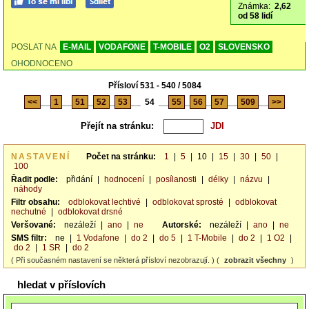
Známka:
2,62
od 58 lidí
POSLAT NA
E-MAIL
VODAFONE
T-MOBILE
O2
SLOVENSKO
OHODNOCENO
Přísloví 531 - 540 / 5084
<<
__
1
__
51
_
52
_
53
__
54
__
55
_
56
_
57
__
509
__
>>
Přejít na stránku:
NASTAVENÍ
Počet na stránku:
1
|
5
|
10
|
15
|
30
|
50
|
100
Řadit podle:
přidání
|
hodnocení
|
posílanosti
|
délky
|
názvu
|
náhody
Filtr obsahu:
odblokovat lechtivé
|
odblokovat sprosté
|
odblokovat
nechutné
|
odblokovat drsné
Veršované:
nezáleží
|
ano
|
ne
Autorské:
nezáleží
|
ano
|
ne
SMS filtr:
ne
|
1 Vodafone
|
do 2
|
do 5
|
1 T-Mobile
|
do 2
|
1 O2
|
do 2
|
1 SR
|
do 2
( Při současném nastavení se některá přísloví nezobrazují. ) (
zobrazit všechny
)
hledat v příslovích