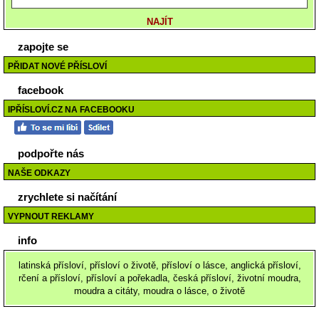
zapojte se
PŘIDAT NOVÉ PŘÍSLOVÍ
facebook
IPŘÍSLOVÍ.CZ NA FACEBOOKU
podpořte nás
NAŠE ODKAZY
zrychlete si načítání
VYPNOUT REKLAMY
info
latinská přísloví, přísloví o životě, přísloví o lásce, anglická přísloví,
rčení a přísloví, přísloví a pořekadla, česká přísloví, životní moudra,
moudra a citáty, moudra o lásce, o životě