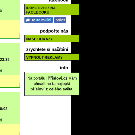
IPŘÍSLOVÍ.CZ NA
dí
FACEBOOKU
podpořte nás
NAŠE ODKAZY
zrychlete si načítání
VYPNOUT REKLAMY
 23:35
info
dí
Na portálu
iPřísloví.cz
Vám
přinášíme ta nejlepší
přísloví z celého světa
.
 8:02
dí