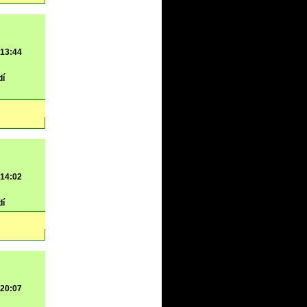
 13:44
dí
 14:02
dí
 20:07