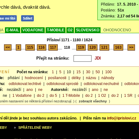
Přidáno:
17. 5. 2010 -
ychle dává, dvakrát dává.
Posláno:
51x
Známka:
2,17 od 54 li
NA
E-MAIL
VODAFONE
T-MOBILE
O2
SLOVENSKO
OHODNOCENO
Přísloví 1171 - 1180 / 1624
<<
__
1
__
115
_
116
_
117
__
118
__
119
_
120
_
121
__
163
__
>>
Přejít na stránku:
VENÍ
Počet na stránku:
1
|
5
|
10
|
15
|
30
|
50
|
100
le:
přidání
|
hodnocení
|
posílanosti
|
délky
|
názvu
|
náhody
hu:
odblokovat lechtivé
|
odblokovat sprosté
|
odblokovat nechutné
|
odblokov
é:
nezáleží
|
ano
|
ne
Autorské:
nezáleží
|
ano
|
ne
ne
|
1 Vodafone
|
do 2
|
do 5
|
1 T-Mobile
|
do 2
|
1 O2
|
do 2
|
1 SR
|
sném nastavení se některá přísloví nezobrazují. ) (
zobrazit všechny
)
í děl jinde je bez souhlasu autora zakázáno.
|
Pište nám na
info@iprislovi.cz
WEBY
»
SPŘÁTELENÉ WEBY