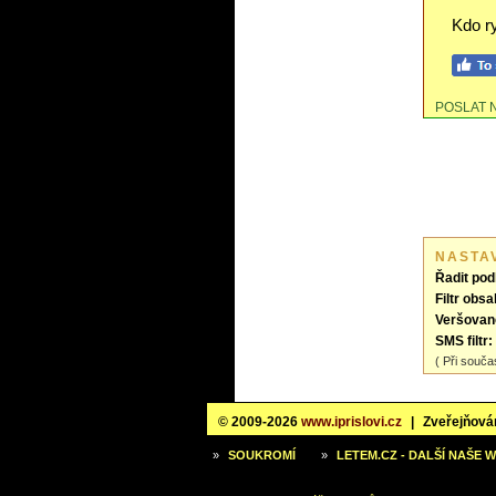
Kdo r
POSLAT 
NASTA
Řadit pod
Filtr obsa
Veršovan
SMS filtr:
( Při souča
© 2009-2026
www.iprislovi.cz
|
Zveřejňován
»
SOUKROMÍ
»
LETEM.CZ - DALŠÍ NAŠE 