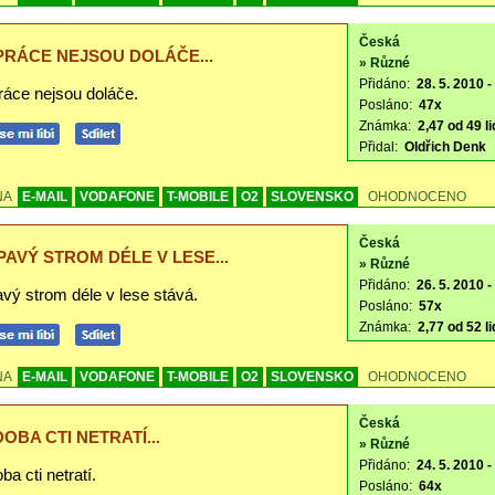
Česká
PRÁCE NEJSOU DOLÁČE...
» Různé
Přidáno:
28. 5. 2010 -
ráce nejsou doláče.
Posláno:
47x
Známka:
2,47 od 49 li
Přidal:
Oldřich Denk
NA
E-MAIL
VODAFONE
T-MOBILE
O2
SLOVENSKO
OHODNOCENO
Česká
PAVÝ STROM DÉLE V LESE...
» Různé
Přidáno:
26. 5. 2010 -
vý strom déle v lese stává.
Posláno:
57x
Známka:
2,77 od 52 li
NA
E-MAIL
VODAFONE
T-MOBILE
O2
SLOVENSKO
OHODNOCENO
Česká
OBA CTI NETRATÍ...
» Různé
Přidáno:
24. 5. 2010 -
a cti netratí.
Posláno:
64x