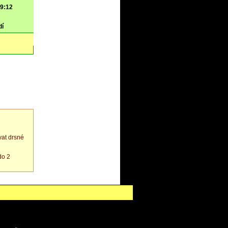
 9:12
dí
at drsné
do 2