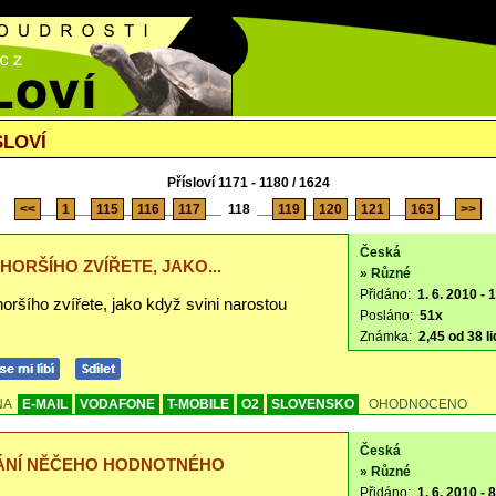
SLOVÍ
Přísloví 1171 - 1180 / 1624
<<
__
1
__
115
_
116
_
117
__
118
__
119
_
120
_
121
__
163
__
>>
Česká
 HORŠÍHO ZVÍŘETE, JAKO...
» Různé
Přidáno:
1. 6. 2010 - 
oršího zvířete, jako když svini narostou
Posláno:
51x
Známka:
2,45 od 38 li
NA
E-MAIL
VODAFONE
T-MOBILE
O2
SLOVENSKO
OHODNOCENO
Česká
ÁNÍ NĚČEHO HODNOTNÉHO
» Různé
Přidáno:
1. 6. 2010 - 