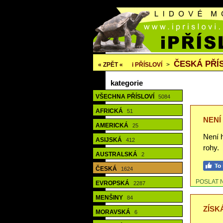
ČESKÁ PŘÍ
« ZPĚT «
i
PŘÍSLOVÍ
>
kategorie
VŠECHNA PŘÍSLOVÍ
5084
AFRICKÁ
51
NENÍ
AMERICKÁ
25
Není h
ASIJSKÁ
412
rohy.
AUSTRALSKÁ
2
ČESKÁ
1624
POSLAT 
EVROPSKÁ
2287
MENŠINY
84
ZÍSK
MORAVSKÁ
6