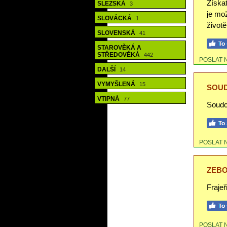
Získa
SLEZSKÁ
3
je mo
SLOVÁCKÁ
1
životě
SLOVENSKÁ
41
STAROVĚKÁ A
STŘEDOVĚKÁ
442
POSLAT 
DALŠÍ
14
VYMYŠLENÁ
15
SOUD
VTIPNÁ
77
Soudc
POSLAT 
ZEBO
Frajeř
POSLAT 