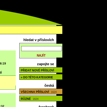
hledat v příslovích
16:19
zapojte se
PŘIDAT NOVÉ PŘÍSLOVÍ
dí
» DO TÉTO KATEGORIE
česká
VŠECHNA PŘÍSLOVÍ
1624
RŮZNÉ
1624
8:32
facebook