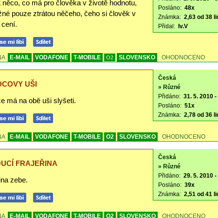
t něco, co má pro člověka v životě hodnotu,
Posláno:
48x
žné pouze ztrátou něčeho, čeho si člověk v
Známka:
2,63 od 38 li
 cení.
Přidal:
Iv.V
NA
E-MAIL
VODAFONE
T-MOBILE
SLOVENSKO
OHODNOCENO
O2
Česká
COVY UŠI
» Různé
Přidáno:
31. 5. 2010 -
e má na obě uši slyšeti.
Posláno:
51x
Známka:
2,78 od 36 li
NA
E-MAIL
VODAFONE
T-MOBILE
O2
SLOVENSKO
OHODNOCENO
Česká
UCÍ FRAJEŘINA
» Různé
Přidáno:
29. 5. 2010 -
ina zebe.
Posláno:
39x
Známka:
2,51 od 41 li
NA
E-MAIL
VODAFONE
T-MOBILE
O2
SLOVENSKO
OHODNOCENO