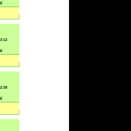
dí
 3:12
dí
 2:28
dí