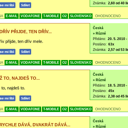
Známka:
2,60 od 40 li
NA
E-MAIL
VODAFONE
T-MOBILE
O2
SLOVENSKO
OHODNOCENO
Česká
ŘÍV PŘIJDE, TEN DŘÍV...
» Různé
Přidáno:
20. 5. 2010 -
ív přijde, ten dřív mele.
Posláno:
63x
Známka:
2,57 od 53 li
NA
E-MAIL
VODAFONE
T-MOBILE
O2
SLOVENSKO
OHODNOCENO
Česká
Ž TO, NAJDEŠ TO...
» Různé
Přidáno:
18. 5. 2010 -
to, najdeš to.
Posláno:
45x
Známka:
2,38 od 45 li
NA
E-MAIL
VODAFONE
T-MOBILE
O2
SLOVENSKO
OHODNOCENO
Česká
RYCHLE DÁVÁ, DVAKRÁT DÁVÁ...
» Různé