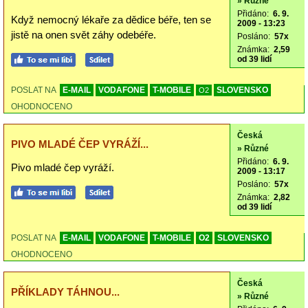
» Různé
Přidáno:
6. 9.
Když nemocný lékaře za dědice béře, ten se
2009 - 13:23
jistě na onen svět záhy odebéře.
Posláno:
57x
Známka:
2,59
od 39 lidí
POSLAT NA
E-MAIL
VODAFONE
T-MOBILE
SLOVENSKO
O2
OHODNOCENO
Česká
PIVO MLADÉ ČEP VYRÁŽÍ...
» Různé
Přidáno:
6. 9.
Pivo mladé čep vyráží.
2009 - 13:17
Posláno:
57x
Známka:
2,82
od 39 lidí
POSLAT NA
E-MAIL
VODAFONE
T-MOBILE
O2
SLOVENSKO
OHODNOCENO
Česká
PŘÍKLADY TÁHNOU...
» Různé