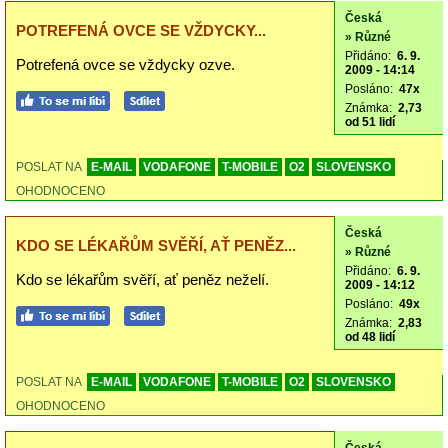
Česká
POTREFENÁ OVCE SE VŽDYCKY...
» Různé
Přidáno:
6. 9.
Potrefená ovce se vždycky ozve.
2009 - 14:14
Posláno:
47x
Známka:
2,73
od 51 lidí
POSLAT NA
E-MAIL
VODAFONE
T-MOBILE
O2
SLOVENSKO
OHODNOCENO
Česká
KDO SE LÉKAŘŮM SVĚŘÍ, AŤ PENĚZ...
» Různé
Přidáno:
6. 9.
Kdo se lékařům svěří, ať peněz neželí.
2009 - 14:12
Posláno:
49x
Známka:
2,83
od 48 lidí
POSLAT NA
E-MAIL
VODAFONE
T-MOBILE
O2
SLOVENSKO
OHODNOCENO