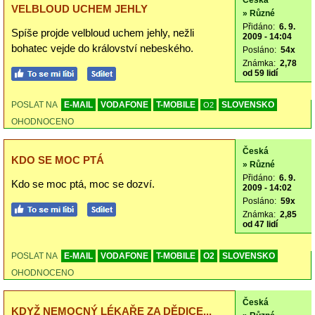
Česká
VELBLOUD UCHEM JEHLY
» Různé
Přidáno:
6. 9.
Spíše projde velbloud uchem jehly, nežli
2009 - 14:04
bohatec vejde do království nebeského.
Posláno:
54x
Známka:
2,78
od 59 lidí
POSLAT NA
E-MAIL
VODAFONE
T-MOBILE
SLOVENSKO
O2
OHODNOCENO
Česká
KDO SE MOC PTÁ
» Různé
Přidáno:
6. 9.
Kdo se moc ptá, moc se dozví.
2009 - 14:02
Posláno:
59x
Známka:
2,85
od 47 lidí
POSLAT NA
E-MAIL
VODAFONE
T-MOBILE
O2
SLOVENSKO
OHODNOCENO
Česká
KDYŽ NEMOCNÝ LÉKAŘE ZA DĚDICE...