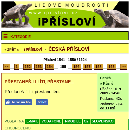
KATEGORIE
ČESKÁ PŘÍSLOVÍ
« ZPĚT «
i
PŘÍSLOVÍ
>
Přísloví 1541 - 1550 / 1624
<<
__
1
__
152
_
153
_
154
__
155
__
156
_
157
_
158
__
163
__
>>
Česká
PŘESTANEŠ-LI LÍTI, PŘESTANE...
» Různé
Přidáno:
6. 9.
Přestaneš-li líti, přestane téci.
2009 - 14:40
Posláno:
42x
Známka:
2,64
od 33 lidí
POSLAT NA
E-MAIL
VODAFONE
T-MOBILE
O2
SLOVENSKO
OHODNOCENO