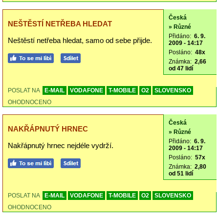
Česká
NEŠTĚSTÍ NETŘEBA HLEDAT
» Různé
Přidáno:
6. 9.
Neštěstí netřeba hledat, samo od sebe přijde.
2009 - 14:17
Posláno:
48x
Známka:
2,66
od 47 lidí
POSLAT NA
E-MAIL
VODAFONE
T-MOBILE
O2
SLOVENSKO
OHODNOCENO
Česká
NAKŘÁPNUTÝ HRNEC
» Různé
Přidáno:
6. 9.
Nakřápnutý hrnec nejdéle vydrží.
2009 - 14:17
Posláno:
57x
Známka:
2,80
od 51 lidí
POSLAT NA
E-MAIL
VODAFONE
T-MOBILE
O2
SLOVENSKO
OHODNOCENO