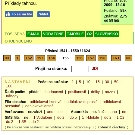
Přidáno:
6. 9.
Příklady táhnou.
2009 - 13:16
Posláno:
59x
Známka:
2,75
od 59 lidí
POSLAT NA
E-MAIL
VODAFONE
T-MOBILE
O2
SLOVENSKO
OHODNOCENO
Přísloví 1541 - 1550 / 1624
<<
__
1
__
152
_
153
_
154
__
155
__
156
_
157
_
158
__
163
__
>>
Přejít na stránku:
NASTAVENÍ
Počet na stránku:
1
|
5
|
10
|
15
|
30
|
50
|
100
Řadit podle:
přidání
|
hodnocení
|
posílanosti
|
délky
|
názvu
|
náhody
Filtr obsahu:
odblokovat lechtivé
|
odblokovat sprosté
|
odblokovat
nechutné
|
odblokovat drsné
Veršované:
nezáleží
|
ano
|
ne
Autorské:
nezáleží
|
ano
|
ne
SMS filtr:
ne
|
1 Vodafone
|
do 2
|
do 5
|
1 T-Mobile
|
do 2
|
1 O2
|
do 2
|
1 SR
|
do 2
( Při současném nastavení se některá přísloví nezobrazují. ) (
zobrazit všechny
)