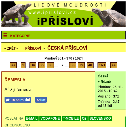
KATEGORIE
ČESKÁ PŘÍSLOVÍ
« ZPĚT «
i
PŘÍSLOVÍ
>
Přísloví 361 - 370 / 1624
<<
__
1
__
34
_
35
_
36
__
37
__
38
_
39
_
40
__
163
__
>>
Česká
ŘEMESLA
» Různé
Přidáno:
25. 11.
Ať žijí řemesla!
2015 - 10:42
Posláno:
37x
Známka:
2,47
od 43 lidí
POSLAT NA
E-MAIL
VODAFONE
T-MOBILE
O2
SLOVENSKO
OHODNOCENO