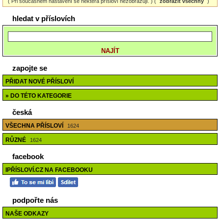
( Při současném nastavení se některá přísloví nezobrazují. ) (
zobrazit všechny
)
hledat v příslovích
zapojte se
PŘIDAT NOVÉ PŘÍSLOVÍ
» DO TÉTO KATEGORIE
česká
VŠECHNA PŘÍSLOVÍ
1624
RŮZNÉ
1624
facebook
IPŘÍSLOVÍ.CZ NA FACEBOOKU
podpořte nás
NAŠE ODKAZY