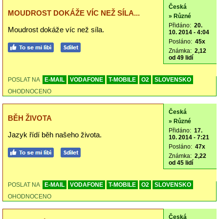
Česká
MOUDROST DOKÁŽE VÍC NEŽ SÍLA...
» Různé
Přidáno:
20.
Moudrost dokáže víc než síla.
10. 2014 - 4:04
Posláno:
45x
Známka:
2,12
od 49 lidí
POSLAT NA
E-MAIL
VODAFONE
T-MOBILE
O2
SLOVENSKO
OHODNOCENO
Česká
BĚH ŽIVOTA
» Různé
Přidáno:
17.
Jazyk řídí běh našeho života.
10. 2014 - 7:21
Posláno:
47x
Známka:
2,22
od 45 lidí
POSLAT NA
E-MAIL
VODAFONE
T-MOBILE
O2
SLOVENSKO
OHODNOCENO
Česká