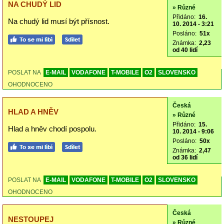
NA CHUDÝ LID
» Různé
Přidáno:
16.
Na chudý lid musí být přísnost.
10. 2014 - 3:21
Posláno:
51x
Známka:
2,23
od 40 lidí
POSLAT NA
E-MAIL
VODAFONE
T-MOBILE
O2
SLOVENSKO
OHODNOCENO
Česká
HLAD A HNĚV
» Různé
Přidáno:
15.
Hlad a hněv chodí pospolu.
10. 2014 - 9:06
Posláno:
50x
Známka:
2,47
od 36 lidí
POSLAT NA
E-MAIL
VODAFONE
T-MOBILE
O2
SLOVENSKO
OHODNOCENO
Česká
NESTOUPEJ
» Různé