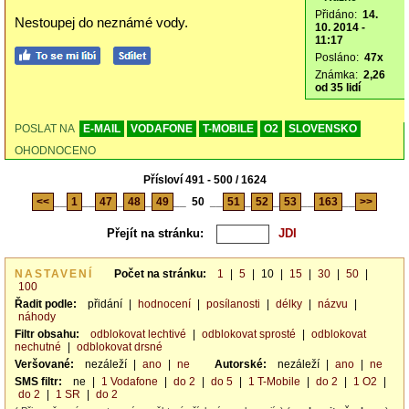
Přidáno:
14.
Nestoupej do neznámé vody.
10. 2014 -
11:17
Posláno:
47x
Známka:
2,26
od 35 lidí
POSLAT NA
E-MAIL
VODAFONE
T-MOBILE
O2
SLOVENSKO
OHODNOCENO
Přísloví 491 - 500 / 1624
<<
__
1
__
47
_
48
_
49
__
50
__
51
_
52
_
53
__
163
__
>>
Přejít na stránku:
NASTAVENÍ
Počet na stránku:
1
|
5
|
10
|
15
|
30
|
50
|
100
Řadit podle:
přidání
|
hodnocení
|
posílanosti
|
délky
|
názvu
|
náhody
Filtr obsahu:
odblokovat lechtivé
|
odblokovat sprosté
|
odblokovat
nechutné
|
odblokovat drsné
Veršované:
nezáleží
|
ano
|
ne
Autorské:
nezáleží
|
ano
|
ne
SMS filtr:
ne
|
1 Vodafone
|
do 2
|
do 5
|
1 T-Mobile
|
do 2
|
1 O2
|
do 2
|
1 SR
|
do 2