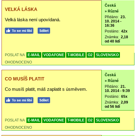
Česká
VELKÁ LÁSKA
» Různé
Přidáno:
23.
Velká láska není upovídaná.
10. 2014 -
16:36
Posláno:
42x
Známka:
2,18
od 40 lidí
POSLAT NA
E-MAIL
VODAFONE
T-MOBILE
O2
SLOVENSKO
OHODNOCENO
Česká
CO MUSÍŠ PLATIT
» Různé
Přidáno:
21.
Co musíš platit, máš zaplatit s úsměvem.
10. 2014 - 9:39
Posláno:
65x
Známka:
2,09
od 56 lidí
POSLAT NA
E-MAIL
VODAFONE
T-MOBILE
O2
SLOVENSKO
OHODNOCENO