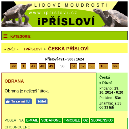
KATEGORIE
ČESKÁ PŘÍSLOVÍ
« ZPĚT «
i
PŘÍSLOVÍ
>
Přísloví 491 - 500 / 1624
<<
__
1
__
47
_
48
_
49
__
50
__
51
_
52
_
53
__
163
__
>>
Česká
OBRANA
» Různé
Přidáno:
29.
Obrana je nejlepší útok.
10. 2014 - 0:20
Posláno:
53x
Známka:
2,33
od 33 lidí
POSLAT NA
E-MAIL
VODAFONE
T-MOBILE
O2
SLOVENSKO
OHODNOCENO