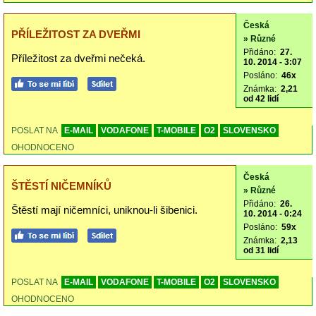
Česká
PŘÍLEŽITOST ZA DVEŘMI
» Různé
Přidáno:
27.
Příležitost za dveřmi nečeká.
10. 2014 - 3:07
Posláno:
46x
Známka:
2,21
od 42 lidí
POSLAT NA
E-MAIL
VODAFONE
T-MOBILE
O2
SLOVENSKO
OHODNOCENO
Česká
ŠTĚSTÍ NIČEMNÍKŮ
» Různé
Přidáno:
26.
Štěstí mají ničemníci, uniknou-li šibenici.
10. 2014 - 0:24
Posláno:
59x
Známka:
2,13
od 31 lidí
POSLAT NA
E-MAIL
VODAFONE
T-MOBILE
O2
SLOVENSKO
OHODNOCENO