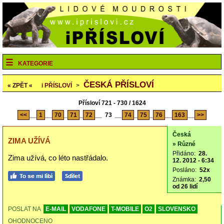
KATEGORIE
ČESKÁ PŘÍSLOVÍ
« ZPĚT «
i
PŘÍSLOVÍ
>
Přísloví 721 - 730 / 1624
<<
__
1
__
70
_
71
_
72
__
73
__
74
_
75
_
76
__
163
__
>>
Česká
ZIMA UŽÍVÁ
» Různé
Přidáno:
28.
Zima užívá, co léto nastřádalo.
12. 2012 - 6:34
Posláno:
52x
Známka:
2,50
od 26 lidí
POSLAT NA
E-MAIL
VODAFONE
T-MOBILE
O2
SLOVENSKO
OHODNOCENO