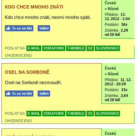
Česká
KDO CHCE MNOHO ZNÁTI
» Různé
Přidáno:
13.
Kdo chce mnoho znáti, nesmí mnoho spáti.
12. 2012 - 1:04
Posláno:
36x
Známka:
2,29
od 28 lidí
POSLAT NA
E-MAIL
VODAFONE
T-MOBILE
O2
SLOVENSKO
OHODNOCENO
Česká
OSEL NA SORBONĚ
» Různé
Přidáno:
11. 12.
Osel na Sorboně nezmoudří.
2012 - 20:29
Posláno:
33x
Známka:
2,64
od 28 lidí
POSLAT NA
E-MAIL
VODAFONE
T-MOBILE
O2
SLOVENSKO
OHODNOCENO
Česká