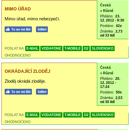
Česká
MIMO ÚŘAD
» Různé
Přidáno:
23.
Mimo úřad, mimo nebezpečí.
12. 2012 - 9:30
Posláno:
42x
Známka:
2,73
od 33 lidí
POSLAT NA
E-MAIL
VODAFONE
T-MOBILE
O2
SLOVENSKO
OHODNOCENO
Česká
OKRÁDAJÍCÍ ZLODĚJ
» Různé
Přidáno:
20.
Zloděj okrádá zloděje.
12. 2012 -
17:24
Posláno:
50x
Známka:
2,53
od 30 lidí
POSLAT NA
E-MAIL
VODAFONE
T-MOBILE
O2
SLOVENSKO
OHODNOCENO