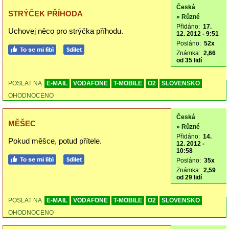
Česká
STRÝČEK PŘÍHODA
» Různé
Přidáno:
17.
Uchovej něco pro strýčka příhodu.
12. 2012 - 9:51
Posláno:
52x
Známka:
2,66
od 35 lidí
POSLAT NA
E-MAIL
VODAFONE
T-MOBILE
O2
SLOVENSKO
OHODNOCENO
Česká
MĚŠEC
» Různé
Přidáno:
14.
Pokud měšce, potud přítele.
12. 2012 -
10:58
Posláno:
35x
Známka:
2,59
od 29 lidí
POSLAT NA
E-MAIL
VODAFONE
T-MOBILE
O2
SLOVENSKO
OHODNOCENO