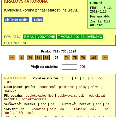
KRÁLOVSKÁ KORUNA
» Různé
Přidáno:
5. 12.
Královská koruna přináší starosti, ne úlevu.
2012 - 1:15
Posláno:
44x
Známka:
2,81
od 37 lidí
POSLAT NA
E-MAIL
VODAFONE
T-MOBILE
O2
SLOVENSKO
OHODNOCENO
Přísloví 721 - 730 / 1624
<<
__
1
__
70
_
71
_
72
__
73
__
74
_
75
_
76
__
163
__
>>
Přejít na stránku:
NASTAVENÍ
Počet na stránku:
1
|
5
|
10
|
15
|
30
|
50
|
100
Řadit podle:
přidání
|
hodnocení
|
posílanosti
|
délky
|
názvu
|
náhody
Filtr obsahu:
odblokovat lechtivé
|
odblokovat sprosté
|
odblokovat
nechutné
|
odblokovat drsné
Veršované:
nezáleží
|
ano
|
ne
Autorské:
nezáleží
|
ano
|
ne
SMS filtr:
ne
|
1 Vodafone
|
do 2
|
do 5
|
1 T-Mobile
|
do 2
|
1 O2
|
do 2
|
1 SR
|
do 2