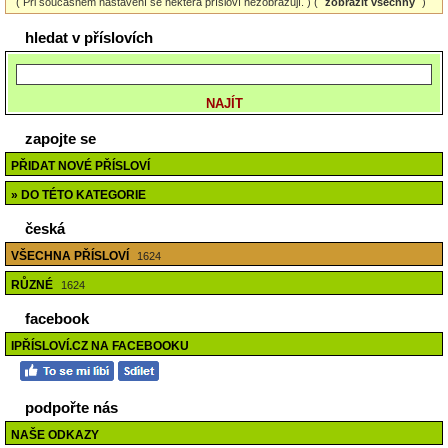
( Při současném nastavení se některá přísloví nezobrazují. ) (
zobrazit všechny
)
hledat v příslovích
zapojte se
PŘIDAT NOVÉ PŘÍSLOVÍ
» DO TÉTO KATEGORIE
česká
VŠECHNA PŘÍSLOVÍ
1624
RŮZNÉ
1624
facebook
IPŘÍSLOVÍ.CZ NA FACEBOOKU
podpořte nás
NAŠE ODKAZY