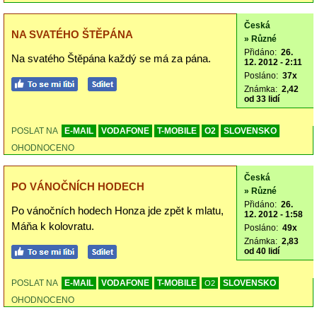
Česká
NA SVATÉHO ŠTĚPÁNA
» Různé
Přidáno:
26.
Na svatého Štěpána každý se má za pána.
12. 2012 - 2:11
Posláno:
37x
Známka:
2,42
od 33 lidí
POSLAT NA
E-MAIL
VODAFONE
T-MOBILE
O2
SLOVENSKO
OHODNOCENO
Česká
PO VÁNOČNÍCH HODECH
» Různé
Přidáno:
26.
Po vánočních hodech Honza jde zpět k mlatu,
12. 2012 - 1:58
Máňa k kolovratu.
Posláno:
49x
Známka:
2,83
od 40 lidí
POSLAT NA
E-MAIL
VODAFONE
T-MOBILE
SLOVENSKO
O2
OHODNOCENO