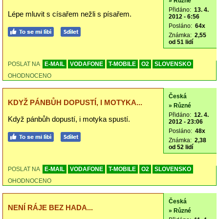
» Různé
Přidáno:
13. 4.
Lépe mluvit s císařem nežli s písařem.
2012 - 6:56
Posláno:
64x
Známka:
2,55
od 51 lidí
POSLAT NA
E-MAIL
VODAFONE
T-MOBILE
O2
SLOVENSKO
OHODNOCENO
Česká
KDYŽ PÁNBŮH DOPUSTÍ, I MOTYKA...
» Různé
Přidáno:
12. 4.
Když pánbůh dopustí, i motyka spustí.
2012 - 23:06
Posláno:
48x
Známka:
2,38
od 52 lidí
POSLAT NA
E-MAIL
VODAFONE
T-MOBILE
O2
SLOVENSKO
OHODNOCENO
Česká
NENÍ RÁJE BEZ HADA...
» Různé