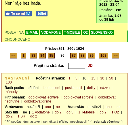
Přidáno:
11. 4.
Není ráje bez hada.
2012 - 23:04
Posláno:
39x
Známka:
2,67
od 39 lidí
POSLAT NA
E-MAIL
VODAFONE
T-MOBILE
O2
SLOVENSKO
OHODNOCENO
Přísloví 851 - 860 / 1624
<<
__
1
__
83
_
84
_
85
__
86
__
87
_
88
_
89
__
163
__
>>
Přejít na stránku:
NASTAVENÍ
Počet na stránku:
1
|
5
|
10
|
15
|
30
|
50
|
100
Řadit podle:
přidání
|
hodnocení
|
posílanosti
|
délky
|
názvu
|
náhody
Filtr obsahu:
odblokovat lechtivé
|
odblokovat sprosté
|
odblokovat
nechutné
|
odblokovat drsné
Veršované:
nezáleží
|
ano
|
ne
Autorské:
nezáleží
|
ano
|
ne
SMS filtr:
ne
|
1 Vodafone
|
do 2
|
do 5
|
1 T-Mobile
|
do 2
|
1 O2
|
do 2
|
1 SR
|
do 2
( Při současném nastavení se některá přísloví nezobrazují. ) (
zobrazit všechny
)