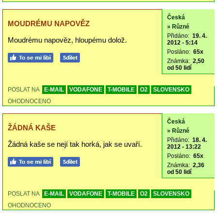
Česká
MOUDRÉMU NAPOVĚZ
» Různé
Přidáno:
19. 4.
Moudrému napověz, hloupému dolož.
2012 - 5:14
Posláno:
65x
Známka:
2,50
od 50 lidí
POSLAT NA
E-MAIL
VODAFONE
T-MOBILE
O2
SLOVENSKO
OHODNOCENO
Česká
ŽÁDNÁ KAŠE
» Různé
Přidáno:
18. 4.
Žádná kaše se nejí tak horká, jak se uvaří.
2012 - 13:22
Posláno:
65x
Známka:
2,36
od 50 lidí
POSLAT NA
E-MAIL
VODAFONE
T-MOBILE
O2
SLOVENSKO
OHODNOCENO