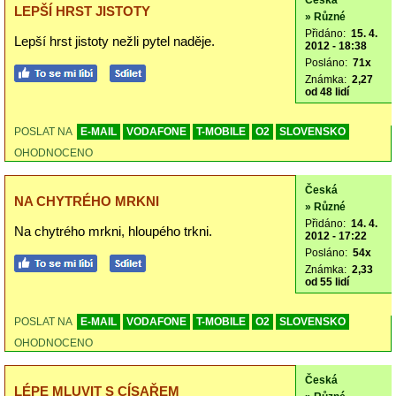
Česká
LEPŠÍ HRST JISTOTY
» Různé
Přidáno:
15. 4.
Lepší hrst jistoty nežli pytel naděje.
2012 - 18:38
Posláno:
71x
Známka:
2,27
od 48 lidí
POSLAT NA
E-MAIL
VODAFONE
T-MOBILE
O2
SLOVENSKO
OHODNOCENO
Česká
NA CHYTRÉHO MRKNI
» Různé
Přidáno:
14. 4.
Na chytrého mrkni, hloupého trkni.
2012 - 17:22
Posláno:
54x
Známka:
2,33
od 55 lidí
POSLAT NA
E-MAIL
VODAFONE
T-MOBILE
O2
SLOVENSKO
OHODNOCENO
Česká
LÉPE MLUVIT S CÍSAŘEM