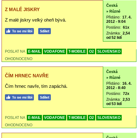
Česká
Z MALÉ JISKRY
» Různé
Přidáno:
17. 4.
Z malé jiskry velký oheň bývá.
2012 - 9:04
Posláno:
61x
Známka:
2,54
od 52 lidí
POSLAT NA
E-MAIL
VODAFONE
T-MOBILE
O2
SLOVENSKO
OHODNOCENO
Česká
ČÍM HRNEC NAVŘE
» Různé
Přidáno:
16. 4.
Čím hrnec navře, tím zapáchá.
2012 - 8:40
Posláno:
72x
Známka:
2,53
od 53 lidí
POSLAT NA
E-MAIL
VODAFONE
T-MOBILE
O2
SLOVENSKO
OHODNOCENO