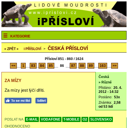
KATEGORIE
ČESKÁ PŘÍSLOVÍ
« ZPĚT «
i
PŘÍSLOVÍ
>
Přísloví 851 - 860 / 1624
<<
__
1
__
83
_
84
_
85
__
86
__
87
_
88
_
89
__
163
__
>>
Česká
ZA MÍZY
» Různé
Přidáno:
20. 4.
Za mízy jest lýčí dříti.
2012 - 14:32
Posláno:
53x
Známka:
2,58
od 53 lidí
POSLAT NA
E-MAIL
VODAFONE
T-MOBILE
O2
SLOVENSKO
OHODNOCENO