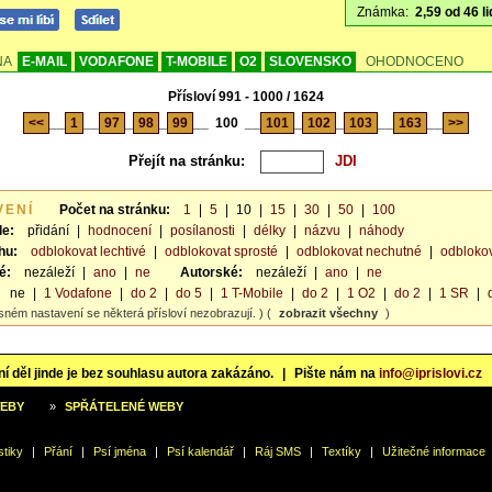
Známka:
2,59 od 46 li
NA
E-MAIL
VODAFONE
T-MOBILE
O2
SLOVENSKO
OHODNOCENO
Přísloví 991 - 1000 / 1624
<<
__
1
__
97
_
98
_
99
__
100
__
101
_
102
_
103
__
163
__
>>
Přejít na stránku:
VENÍ
Počet na stránku:
1
|
5
|
10
|
15
|
30
|
50
|
100
le:
přidání
|
hodnocení
|
posílanosti
|
délky
|
názvu
|
náhody
hu:
odblokovat lechtivé
|
odblokovat sprosté
|
odblokovat nechutné
|
odblokov
é:
nezáleží
|
ano
|
ne
Autorské:
nezáleží
|
ano
|
ne
ne
|
1 Vodafone
|
do 2
|
do 5
|
1 T-Mobile
|
do 2
|
1 O2
|
do 2
|
1 SR
|
sném nastavení se některá přísloví nezobrazují. ) (
zobrazit všechny
)
í děl jinde je bez souhlasu autora zakázáno.
|
Pište nám na
info@iprislovi.cz
WEBY
»
SPŘÁTELENÉ WEBY
stiky
|
Přání
|
Psí jména
|
Psí kalendář
|
Ráj SMS
|
Textíky
|
Užitečné informace