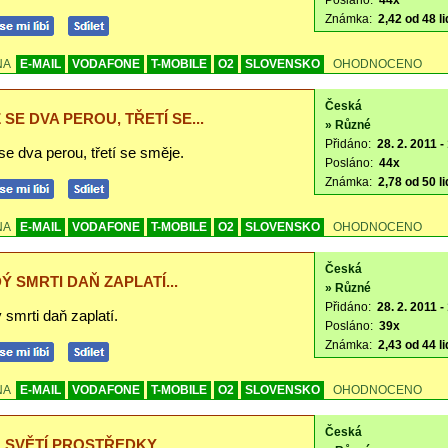
Posláno:
44x
Známka:
2,42 od 48 li
NA
E-MAIL
VODAFONE
T-MOBILE
O2
SLOVENSKO
OHODNOCENO
Česká
 SE DVA PEROU, TŘETÍ SE...
» Různé
Přidáno:
28. 2. 2011 -
e dva perou, třetí se směje.
Posláno:
44x
Známka:
2,78 od 50 li
NA
E-MAIL
VODAFONE
T-MOBILE
O2
SLOVENSKO
OHODNOCENO
Česká
Ý SMRTI DAŇ ZAPLATÍ...
» Různé
Přidáno:
28. 2. 2011 -
smrti daň zaplatí.
Posláno:
39x
Známka:
2,43 od 44 li
NA
E-MAIL
VODAFONE
T-MOBILE
O2
SLOVENSKO
OHODNOCENO
Česká
 SVĚTÍ PROSTŘEDKY...