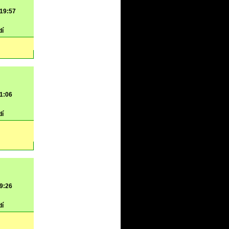
 19:57
dí
 1:06
dí
 9:26
dí