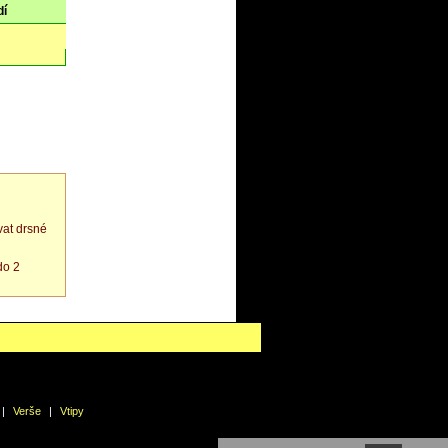
dí
at drsné
do 2
|
Verše
|
Vtipy