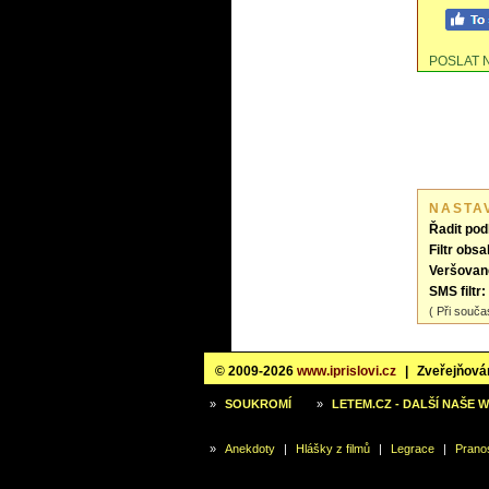
POSLAT 
NASTA
Řadit pod
Filtr obsa
Veršovan
SMS filtr:
( Při souča
© 2009-2026
www.iprislovi.cz
|
Zveřejňován
»
SOUKROMÍ
»
LETEM.CZ - DALŠÍ NAŠE 
»
Anekdoty
|
Hlášky z filmů
|
Legrace
|
Prano