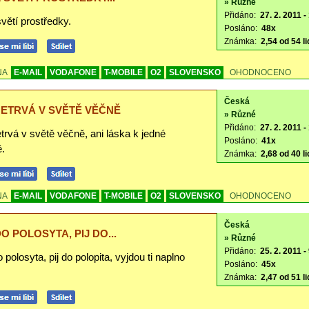
» Různé
Přidáno:
27. 2. 2011 -
větí prostředky.
Posláno:
48x
Známka:
2,54 od 54 li
NA
E-MAIL
VODAFONE
T-MOBILE
O2
SLOVENSKO
OHODNOCENO
Česká
NETRVÁ V SVĚTĚ VĚČNĚ
» Různé
Přidáno:
27. 2. 2011 -
trvá v světě věčně, ani láska k jedné
Posláno:
41x
ě.
Známka:
2,68 od 40 li
NA
E-MAIL
VODAFONE
T-MOBILE
O2
SLOVENSKO
OHODNOCENO
Česká
DO POLOSYTA, PIJ DO...
» Různé
Přidáno:
25. 2. 2011 -
 polosyta, pij do polopita, vyjdou ti naplno
Posláno:
45x
Známka:
2,47 od 51 li