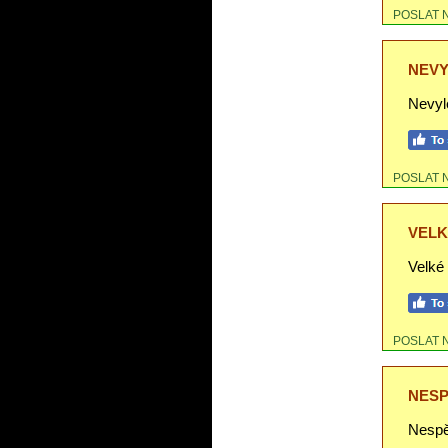
POSLAT 
NEVY
Nevyle
POSLAT 
VELK
Velké
POSLAT 
NESP
Nespě