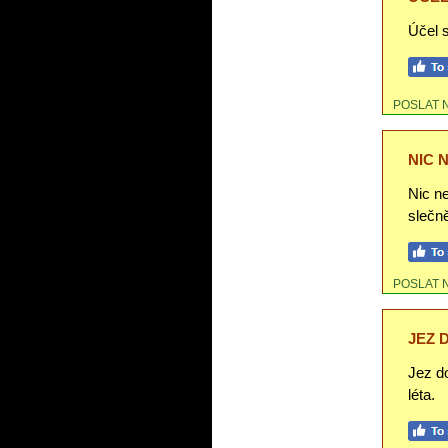
Účel s
POSLAT 
NIC 
Nic ne
slečn
POSLAT 
JEZ 
Jez do
léta.