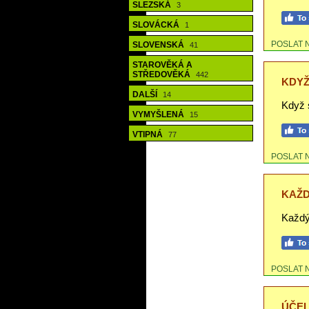
SLEZSKÁ
3
SLOVÁCKÁ
1
POSLAT 
SLOVENSKÁ
41
STAROVĚKÁ A
STŘEDOVĚKÁ
442
KDYŽ
DALŠÍ
14
Když s
VYMYŠLENÁ
15
VTIPNÁ
77
POSLAT 
KAŽD
Každý 
POSLAT 
ÚČEL