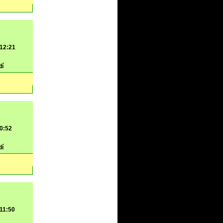
 12:21
dí
 0:52
dí
 11:50