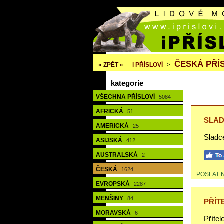
ČESKÁ PŘÍS
« ZPĚT «
i
PŘÍSLOVÍ
>
kategorie
VŠECHNA PŘÍSLOVÍ
5084
AFRICKÁ
51
SLAD
AMERICKÁ
25
Sladce
ASIJSKÁ
412
AUSTRALSKÁ
2
ČESKÁ
1624
POSLAT 
EVROPSKÁ
2287
MENŠINY
84
PŘÍT
MORAVSKÁ
6
Přítel