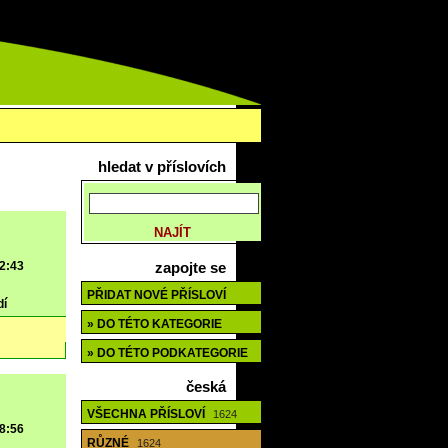
hledat v příslovích
12:43
zapojte se
PŘIDAT NOVÉ PŘÍSLOVÍ
dí
» DO TÉTO KATEGORIE
» DO TÉTO PODKATEGORIE
česká
VŠECHNA PŘÍSLOVÍ
1624
18:56
RŮZNÉ
1624