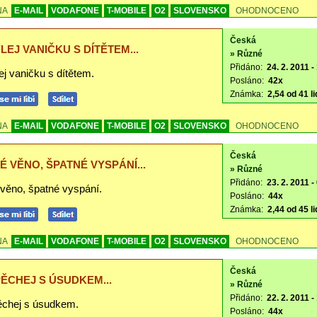
NA
E-MAIL
VODAFONE
T-MOBILE
O2
SLOVENSKO
OHODNOCENO
Česká
LEJ VANIČKU S DÍTĚTEM...
» Různé
Přidáno:
24. 2. 2011 -
j vaničku s dítětem.
Posláno:
42x
Známka:
2,54 od 41 li
NA
E-MAIL
VODAFONE
T-MOBILE
O2
SLOVENSKO
OHODNOCENO
Česká
É VĚNO, ŠPATNÉ VYSPÁNÍ...
» Různé
Přidáno:
23. 2. 2011 -
 věno, špatné vyspání.
Posláno:
44x
Známka:
2,44 od 45 li
NA
E-MAIL
VODAFONE
T-MOBILE
O2
SLOVENSKO
OHODNOCENO
Česká
ĚCHEJ S ÚSUDKEM...
» Různé
Přidáno:
22. 2. 2011 -
chej s úsudkem.
Posláno:
44x