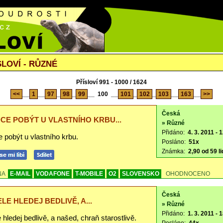
LOVÍ - RŮZNÉ
Přísloví 991 - 1000 / 1624
<<
__
1
__
97
_
98
_
99
__
100
__
101
_
102
_
103
__
163
__
>>
Česká
CE POBÝT U VLASTNÍHO KRBU...
» Různé
Přidáno:
4. 3. 2011 - 
 pobýt u vlastního krbu.
Posláno:
51x
Známka:
2,90 od 59 li
NA
E-MAIL
VODAFONE
T-MOBILE
O2
SLOVENSKO
OHODNOCENO
Česká
ELE HLEDEJ BEDLIVĚ, A...
» Různé
Přidáno:
1. 3. 2011 - 
e hledej bedlivě, a našed, chraň starostlivě.