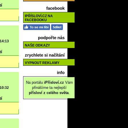
dí
facebook
IPŘÍSLOVÍ.CZ NA
FACEBOOKU
podpořte nás
 14:13
NAŠE ODKAZY
dí
zrychlete si načítání
VYPNOUT REKLAMY
info
Na portálu
iPřísloví.cz
Vám
přinášíme ta nejlepší
 10:32
přísloví z celého světa
.
dí