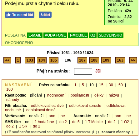
Přidáno:
6. 11.
Podej mu prst a chytne ti celou ruku.
2010 - 23:14
Posláno:
42x
Známka:
2,82
od 56 lidí
POSLAT NA
E-MAIL
VODAFONE
T-MOBILE
O2
SLOVENSKO
OHODNOCENO
Přísloví 1051 - 1060 / 1624
<<
__
1
__
103
_
104
_
105
__
106
__
107
_
108
_
109
__
163
__
>>
Přejít na stránku:
NASTAVENÍ
Počet na stránku:
1
|
5
|
10
|
15
|
30
|
50
|
100
Řadit podle:
přidání
|
hodnocení
|
posílanosti
|
délky
|
názvu
|
náhody
Filtr obsahu:
odblokovat lechtivé
|
odblokovat sprosté
|
odblokovat
nechutné
|
odblokovat drsné
Veršované:
nezáleží
|
ano
|
ne
Autorské:
nezáleží
|
ano
|
ne
SMS filtr:
ne
|
1 Vodafone
|
do 2
|
do 5
|
1 T-Mobile
|
do 2
|
1 O2
|
do 2
|
1 SR
|
do 2
( Při současném nastavení se některá přísloví nezobrazují. ) (
zobrazit všechny
)