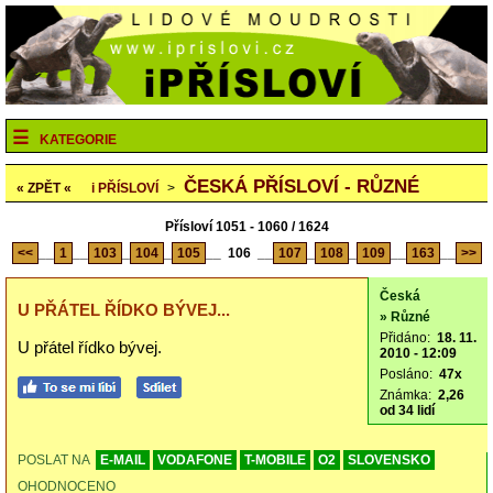
KATEGORIE
ČESKÁ PŘÍSLOVÍ - RŮZNÉ
« ZPĚT «
i
PŘÍSLOVÍ
>
Přísloví 1051 - 1060 / 1624
<<
__
1
__
103
_
104
_
105
__
106
__
107
_
108
_
109
__
163
__
>>
Česká
U PŘÁTEL ŘÍDKO BÝVEJ...
» Různé
Přidáno:
18. 11.
U přátel řídko bývej.
2010 - 12:09
Posláno:
47x
Známka:
2,26
od 34 lidí
POSLAT NA
E-MAIL
VODAFONE
T-MOBILE
O2
SLOVENSKO
OHODNOCENO