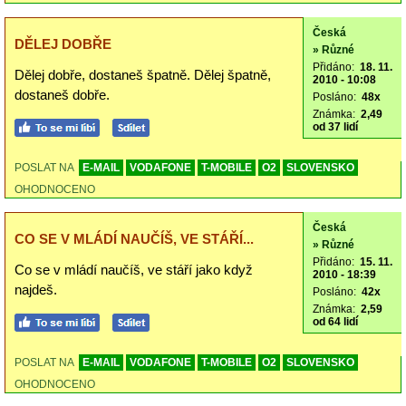
Česká
DĚLEJ DOBŘE
» Různé
Přidáno:
18. 11.
Dělej dobře, dostaneš špatně. Dělej špatně,
2010 - 10:08
dostaneš dobře.
Posláno:
48x
Známka:
2,49
od 37 lidí
POSLAT NA
E-MAIL
VODAFONE
T-MOBILE
O2
SLOVENSKO
OHODNOCENO
Česká
CO SE V MLÁDÍ NAUČÍŠ, VE STÁŘÍ...
» Různé
Přidáno:
15. 11.
Co se v mládí naučíš, ve stáří jako když
2010 - 18:39
najdeš.
Posláno:
42x
Známka:
2,59
od 64 lidí
POSLAT NA
E-MAIL
VODAFONE
T-MOBILE
O2
SLOVENSKO
OHODNOCENO