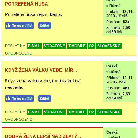
Česká
POTREFENÁ HUSA
» Různé
Přidáno:
13. 11.
Potrefená husa nejvíc kejhá.
2010 - 11:05
Posláno:
52x
Známka:
2,58
od 69 lidí
POSLAT NA
E-MAIL
VODAFONE
T-MOBILE
O2
SLOVENSKO
OHODNOCENO
Česká
KDYŽ ŽENA VÁLKU VEDE, MÍR...
» Různé
Přidáno:
12. 11.
Když žena válku vede, mír uzavřít už
2010 - 2:49
nesvede.
Posláno:
46x
Známka:
2,63
od 49 lidí
POSLAT NA
E-MAIL
VODAFONE
T-MOBILE
O2
SLOVENSKO
OHODNOCENO
Česká
DOBRÁ ŽENA LEPŠÍ NAD ZLATÝ...