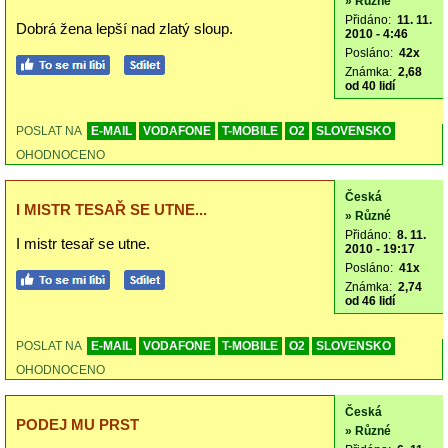
» Různé
Přidáno:
11. 11.
Dobrá žena lepší nad zlatý sloup.
2010 - 4:46
Posláno:
42x
Známka:
2,68
od 40 lidí
POSLAT NA
E-MAIL
VODAFONE
T-MOBILE
O2
SLOVENSKO
OHODNOCENO
Česká
I MISTR TESAŘ SE UTNE...
» Různé
Přidáno:
8. 11.
I mistr tesař se utne.
2010 - 19:17
Posláno:
41x
Známka:
2,74
od 46 lidí
POSLAT NA
E-MAIL
VODAFONE
T-MOBILE
O2
SLOVENSKO
OHODNOCENO
Česká
PODEJ MU PRST
» Různé