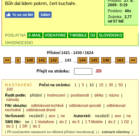
Přidáno:
27. 9.
Bůh dal lidem pokrm, čert kuchaře.
2009 - 5:19
Posláno:
40x
Známka:
2,77
od 57 lidí
POSLAT NA
E-MAIL
VODAFONE
T-MOBILE
O2
SLOVENSKO
OHODNOCENO
Přísloví 1421 - 1430 / 1624
<<
__
1
__
140
_
141
_
142
__
143
__
144
_
145
_
146
__
163
__
>>
Přejít na stránku:
NASTAVENÍ
Počet na stránku:
1
|
5
|
10
|
15
|
30
|
50
|
100
Řadit podle:
přidání
|
hodnocení
|
posílanosti
|
délky
|
názvu
|
náhody
Filtr obsahu:
odblokovat lechtivé
|
odblokovat sprosté
|
odblokovat
nechutné
|
odblokovat drsné
Veršované:
nezáleží
|
ano
|
ne
Autorské:
nezáleží
|
ano
|
ne
SMS filtr:
ne
|
1 Vodafone
|
do 2
|
do 5
|
1 T-Mobile
|
do 2
|
1 O2
|
do 2
|
1 SR
|
do 2
( Při současném nastavení se některá přísloví nezobrazují. ) (
zobrazit všechny
)