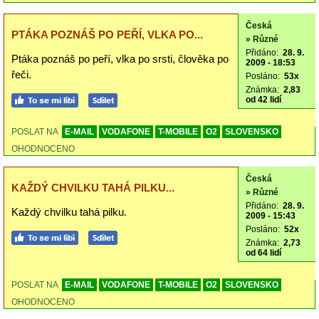
Česká
PTÁKA POZNÁŠ PO PEŘÍ, VLKA PO...
» Různé
Přidáno:
28. 9.
Ptáka poznáš po peří, vlka po srsti, člověka po
2009 - 18:53
řeči.
Posláno:
53x
Známka:
2,83
od 42 lidí
POSLAT NA
E-MAIL
VODAFONE
T-MOBILE
O2
SLOVENSKO
OHODNOCENO
Česká
KAŽDÝ CHVILKU TAHÁ PILKU...
» Různé
Přidáno:
28. 9.
Každý chvilku tahá pilku.
2009 - 15:43
Posláno:
52x
Známka:
2,73
od 64 lidí
POSLAT NA
E-MAIL
VODAFONE
T-MOBILE
O2
SLOVENSKO
OHODNOCENO