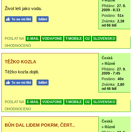
» Různé
Přidáno:
27. 9.
Život letí jako voda.
2009 - 8:33
Posláno:
51x
Známka:
2,38
od 66 lidí
POSLAT NA
E-MAIL
VODAFONE
T-MOBILE
O2
SLOVENSKO
OHODNOCENO
Česká
TĚŽKO KOZLA
» Různé
Přidáno:
27. 9.
Těžko kozla dojiti.
2009 - 7:45
Posláno:
40x
Známka:
2,80
od 46 lidí
POSLAT NA
E-MAIL
VODAFONE
T-MOBILE
O2
SLOVENSKO
OHODNOCENO
Česká
BŮH DAL LIDEM POKRM, ČERT...
» Různé