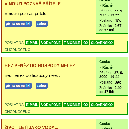
Česká
V NOUZI POZNÁŠ PŘÍTELE...
» Různé
Přidáno:
27. 9.
V nouzi poznáš přítele.
2009 - 15:55
Posláno:
47x
Známka:
2,67
od 52 lidí
POSLAT NA
E-MAIL
VODAFONE
T-MOBILE
O2
SLOVENSKO
OHODNOCENO
Česká
BEZ PENĚZ DO HOSPODY NELEZ...
» Různé
Přidáno:
27. 9.
Bez peněz do hospody nelez.
2009 - 10:44
Posláno:
39x
Známka:
2,49
od 47 lidí
POSLAT NA
E-MAIL
VODAFONE
T-MOBILE
O2
SLOVENSKO
OHODNOCENO
Česká
ŽIVOT LETÍ JAKO VODA...