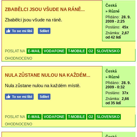
Česká
ZBABĚLCI JSOU VŠUDE NA RÁNĚ...
» Různé
Přidáno:
28. 9.
Zbabělci jsou všude na ráně.
2009 - 2:25
Posláno:
45x
Známka:
2,67
od 42 lidí
POSLAT NA
E-MAIL
VODAFONE
T-MOBILE
O2
SLOVENSKO
OHODNOCENO
Česká
NULA ZŮSTANE NULOU NA KAŽDÉM...
» Různé
Přidáno:
28. 9.
Nula zůstane nulou na každém místě.
2009 - 0:32
Posláno:
37x
Známka:
2,66
od 35 lidí
POSLAT NA
E-MAIL
VODAFONE
T-MOBILE
O2
SLOVENSKO
OHODNOCENO