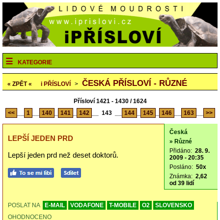
KATEGORIE
ČESKÁ PŘÍSLOVÍ - RŮZNÉ
« ZPĚT «
i
PŘÍSLOVÍ
>
Přísloví 1421 - 1430 / 1624
<<
__
1
__
140
_
141
_
142
__
143
__
144
_
145
_
146
__
163
__
>>
Česká
LEPŠÍ JEDEN PRD
» Různé
Přidáno:
28. 9.
Lepší jeden prd než deset doktorů.
2009 - 20:35
Posláno:
50x
Známka:
2,62
od 39 lidí
POSLAT NA
E-MAIL
VODAFONE
T-MOBILE
O2
SLOVENSKO
OHODNOCENO