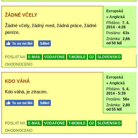
Evropská
ŽÁDNÉ VČELY
» Anglická
Přidáno:
7. 4.
Žádné včely, žádný med, žádná práce, žádné
2014 - 4:28
peníze.
Posláno:
63x
Známka:
2,66
od 50 lidí
POSLAT NA
E-MAIL
VODAFONE
T-MOBILE
O2
SLOVENSKO
OHODNOCENO
Evropská
KDO VÁHÁ
» Anglická
Přidáno:
5. 4.
Kdo váhá, je ztracen.
2014 - 5:39
Posláno:
56x
Známka:
2,80
od 55 lidí
POSLAT NA
E-MAIL
VODAFONE
T-MOBILE
O2
SLOVENSKO
OHODNOCENO