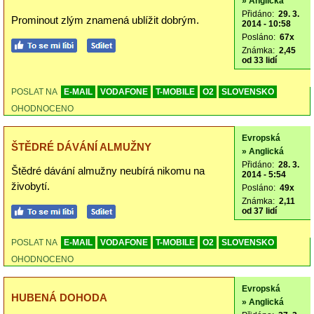
» Anglická
Přidáno:
29. 3.
Prominout zlým znamená ublížit dobrým.
2014 - 10:58
Posláno:
67x
Známka:
2,45
od 33 lidí
POSLAT NA
E-MAIL
VODAFONE
T-MOBILE
O2
SLOVENSKO
OHODNOCENO
Evropská
ŠTĚDRÉ DÁVÁNÍ ALMUŽNY
» Anglická
Přidáno:
28. 3.
Štědré dávání almužny neubírá nikomu na
2014 - 5:54
živobytí.
Posláno:
49x
Známka:
2,11
od 37 lidí
POSLAT NA
E-MAIL
VODAFONE
T-MOBILE
O2
SLOVENSKO
OHODNOCENO
Evropská
HUBENÁ DOHODA
» Anglická