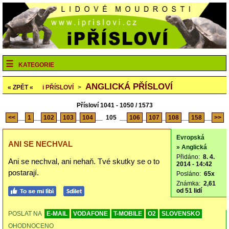
KATEGORIE
ANGLICKÁ PŘÍSLOVÍ
« ZPĚT «
i
PŘÍSLOVÍ
>
Přísloví 1041 - 1050 / 1573
<<
__
1
__
102
_
103
_
104
__
105
__
106
_
107
_
108
__
158
__
>>
Evropská
ANI SE NECHVAL
» Anglická
Přidáno:
8. 4.
Ani se nechval, ani nehaň. Tvé skutky se o to
2014 - 14:42
postarají.
Posláno:
65x
Známka:
2,61
od 51 lidí
POSLAT NA
E-MAIL
VODAFONE
T-MOBILE
O2
SLOVENSKO
OHODNOCENO