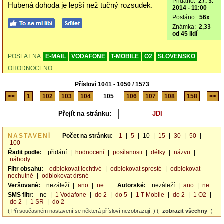
Přidáno:
27. 3.
Hubená dohoda je lepší než tučný rozsudek.
2014 - 11:00
Posláno:
56x
Známka:
2,33
od 45 lidí
POSLAT NA
E-MAIL
VODAFONE
T-MOBILE
O2
SLOVENSKO
OHODNOCENO
Přísloví 1041 - 1050 / 1573
<<
__
1
__
102
_
103
_
104
__
105
__
106
_
107
_
108
__
158
__
>>
Přejít na stránku:
NASTAVENÍ
Počet na stránku:
1
|
5
|
10
|
15
|
30
|
50
|
100
Řadit podle:
přidání
|
hodnocení
|
posílanosti
|
délky
|
názvu
|
náhody
Filtr obsahu:
odblokovat lechtivé
|
odblokovat sprosté
|
odblokovat
nechutné
|
odblokovat drsné
Veršované:
nezáleží
|
ano
|
ne
Autorské:
nezáleží
|
ano
|
ne
SMS filtr:
ne
|
1 Vodafone
|
do 2
|
do 5
|
1 T-Mobile
|
do 2
|
1 O2
|
do 2
|
1 SR
|
do 2
( Při současném nastavení se některá přísloví nezobrazují. ) (
zobrazit všechny
)