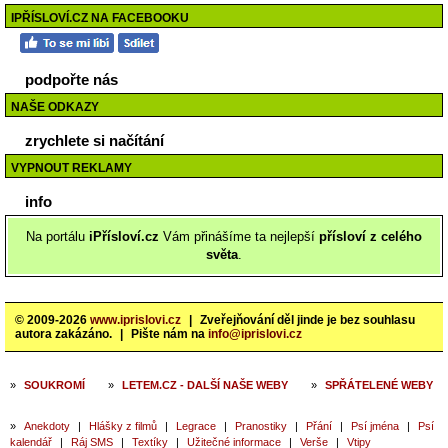
IPŘÍSLOVÍ.CZ NA FACEBOOKU
podpořte nás
NAŠE ODKAZY
zrychlete si načítání
VYPNOUT REKLAMY
info
Na portálu
iPřísloví.cz
Vám přinášíme ta nejlepší
přísloví z celého
světa
.
© 2009-2026
www.iprislovi.cz
|
Zveřejňování děl jinde je bez souhlasu
autora zakázáno.
|
Pište nám na
info@iprislovi.cz
»
SOUKROMÍ
»
LETEM.CZ - DALŠÍ NAŠE WEBY
»
SPŘÁTELENÉ WEBY
»
Anekdoty
|
Hlášky z filmů
|
Legrace
|
Pranostiky
|
Přání
|
Psí jména
|
Psí
kalendář
|
Ráj SMS
|
Textíky
|
Užitečné informace
|
Verše
|
Vtipy