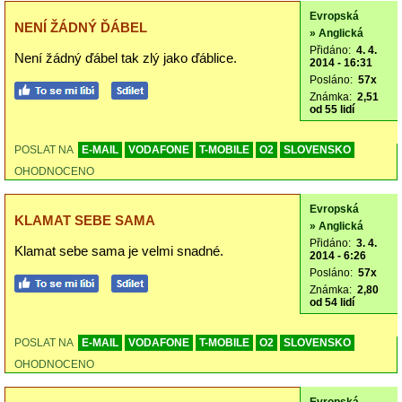
Evropská
NENÍ ŽÁDNÝ ĎÁBEL
» Anglická
Přidáno:
4. 4.
Není žádný ďábel tak zlý jako ďáblice.
2014 - 16:31
Posláno:
57x
Známka:
2,51
od 55 lidí
POSLAT NA
E-MAIL
VODAFONE
T-MOBILE
O2
SLOVENSKO
OHODNOCENO
Evropská
KLAMAT SEBE SAMA
» Anglická
Přidáno:
3. 4.
Klamat sebe sama je velmi snadné.
2014 - 6:26
Posláno:
57x
Známka:
2,80
od 54 lidí
POSLAT NA
E-MAIL
VODAFONE
T-MOBILE
O2
SLOVENSKO
OHODNOCENO