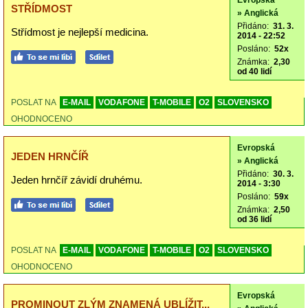
Evropská
STŘÍDMOST
» Anglická
Přidáno:
31. 3.
Střídmost je nejlepší medicina.
2014 - 22:52
Posláno:
52x
Známka:
2,30
od 40 lidí
POSLAT NA
E-MAIL
VODAFONE
T-MOBILE
O2
SLOVENSKO
OHODNOCENO
Evropská
JEDEN HRNČÍŘ
» Anglická
Přidáno:
30. 3.
Jeden hrnčíř závidí druhému.
2014 - 3:30
Posláno:
59x
Známka:
2,50
od 36 lidí
POSLAT NA
E-MAIL
VODAFONE
T-MOBILE
O2
SLOVENSKO
OHODNOCENO
Evropská
PROMINOUT ZLÝM ZNAMENÁ UBLÍŽIT...