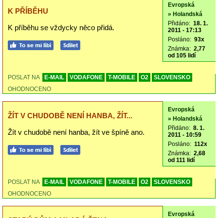
Evropská
K PŘÍBĚHU
» Holandská
Přidáno:
18. 1.
K příběhu se vždycky něco přidá.
2011 - 17:13
Posláno:
93x
Známka:
2,77
od 105 lidí
POSLAT NA
E-MAIL
VODAFONE
T-MOBILE
O2
SLOVENSKO
OHODNOCENO
Evropská
ŽÍT V CHUDOBĚ NENÍ HANBA, ŽÍT...
» Holandská
Přidáno:
8. 1.
Žít v chudobě není hanba, žít ve špíně ano.
2011 - 10:59
Posláno:
112x
Známka:
2,68
od 111 lidí
POSLAT NA
E-MAIL
VODAFONE
T-MOBILE
O2
SLOVENSKO
OHODNOCENO
Evropská