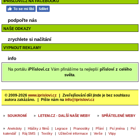
IPŘÍSLOVÍ.CZ NA FACEBOOKU
podpořte nás
NAŠE ODKAZY
zrychlete si načítání
VYPNOUT REKLAMY
info
Na portálu
iPřísloví.cz
Vám přinášíme ta nejlepší
přísloví z celého
světa
.
© 2009-2026
www.iprislovi.cz
|
Zveřejňování děl jinde je bez souhlasu
autora zakázáno.
|
Pište nám na
info@iprislovi.cz
»
SOUKROMÍ
»
LETEM.CZ - DALŠÍ NAŠE WEBY
»
SPŘÁTELENÉ WEBY
»
Anekdoty
|
Hlášky z filmů
|
Legrace
|
Pranostiky
|
Přání
|
Psí jména
|
Psí
kalendář
|
Ráj SMS
|
Textíky
|
Užitečné informace
|
Verše
|
Vtipy