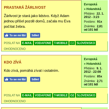
Evropská
PRASTARÁ ŽÁRLIVOST
» Holandská
Přidáno:
22. 1.
Žárlivost je stará jako lidstvo. Když Adam
2012 - 3:23
jednou přišel pozdě domů, začala mu Eva
Posláno:
91x
počítat žebra.
Známka:
2,81
od 101 lidí
POSLAT NA
E-MAIL
VODAFONE
T-MOBILE
SLOVENSKO
O2
OHODNOCENO
Evropská
KDO ZÍVÁ
» Holandská
Přidáno:
9. 1.
Kdo zívá, pomáhá zívat i ostatním.
2012 - 22:08
Posláno:
85x
Známka:
2,71
od 101 lidí
POSLAT NA
E-MAIL
VODAFONE
T-MOBILE
O2
SLOVENSKO
OHODNOCENO