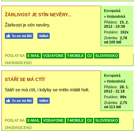
Evropská
ŽÁRLIVOST JE STÍN NEVĚRY...
» Holandská
Přidáno:
15. 2.
Žárlivost je stín nevěry.
2012 - 10:39
Posláno:
102x
Známka:
2,78
od 105 lidí
POSLAT NA
E-MAIL
VODAFONE
T-MOBILE
O2
SLOVENSKO
OHODNOCENO
Evropská
STÁŘÍ SE MÁ CTÍT
» Holandská
Přidáno:
28. 1.
Stáří se má ctít, i kdyby se mělo mlátit holí.
2012 - 11:18
Posláno:
89x
Známka:
2,75
od 113 lidí
POSLAT NA
E-MAIL
VODAFONE
T-MOBILE
O2
SLOVENSKO
OHODNOCENO