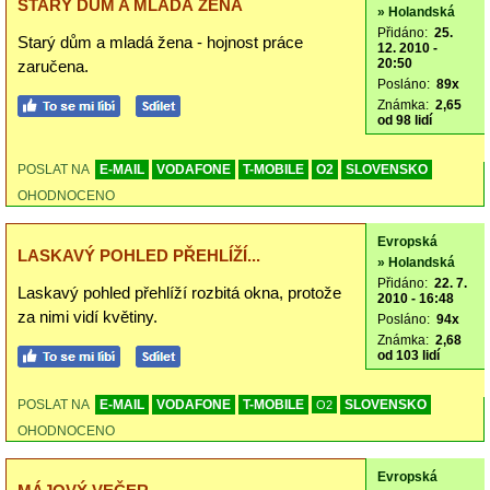
STARÝ DŮM A MLADÁ ŽENA
» Holandská
Přidáno:
25.
Starý dům a mladá žena - hojnost práce
12. 2010 -
20:50
zaručena.
Posláno:
89x
Známka:
2,65
od 98 lidí
POSLAT NA
E-MAIL
VODAFONE
T-MOBILE
O2
SLOVENSKO
OHODNOCENO
Evropská
LASKAVÝ POHLED PŘEHLÍŽÍ...
» Holandská
Přidáno:
22. 7.
Laskavý pohled přehlíží rozbitá okna, protože
2010 - 16:48
za nimi vidí květiny.
Posláno:
94x
Známka:
2,68
od 103 lidí
POSLAT NA
E-MAIL
VODAFONE
T-MOBILE
SLOVENSKO
O2
OHODNOCENO
Evropská