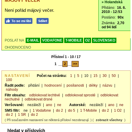
MÁJOVÝ VEČER
» Holandská
Přidáno:
16. 6.
Není pořád májový večer.
2010 - 12:53
Posláno:
90x
Známka:
2,70
od 94 lidí
POSLAT NA
E-MAIL
VODAFONE
T-MOBILE
O2
SLOVENSKO
OHODNOCENO
Přísloví 1 - 10 / 17
1
__
2
__
>>
NASTAVENÍ
Počet na stránku:
1
|
5
|
10
|
15
|
30
|
50
|
100
Řadit podle:
přidání
|
hodnocení
|
posílanosti
|
délky
|
názvu
|
náhody
Filtr obsahu:
odblokovat lechtivé
|
odblokovat sprosté
|
odblokovat
nechutné
|
odblokovat drsné
Veršované:
nezáleží
|
ano
|
ne
Autorské:
nezáleží
|
ano
|
ne
SMS filtr:
ne
|
1 Vodafone
|
do 2
|
do 5
|
1 T-Mobile
|
do 2
|
1 O2
|
do 2
|
1 SR
|
do 2
( Při současném nastavení se některá přísloví nezobrazují. ) (
zobrazit všechny
)
hledat v příslovích