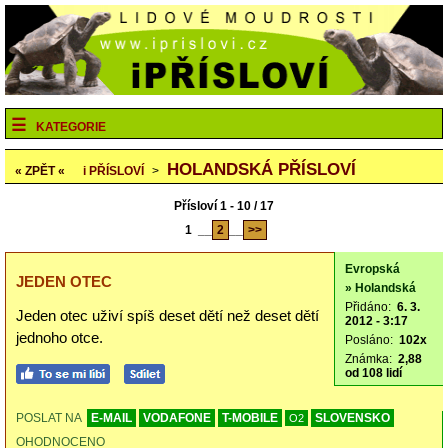
KATEGORIE
HOLANDSKÁ PŘÍSLOVÍ
« ZPĚT «
i
PŘÍSLOVÍ
>
Přísloví 1 - 10 / 17
1
__
2
__
>>
Evropská
JEDEN OTEC
» Holandská
Přidáno:
6. 3.
Jeden otec uživí spíš deset dětí než deset dětí
2012 - 3:17
jednoho otce.
Posláno:
102x
Známka:
2,88
od 108 lidí
POSLAT NA
E-MAIL
VODAFONE
T-MOBILE
SLOVENSKO
O2
OHODNOCENO