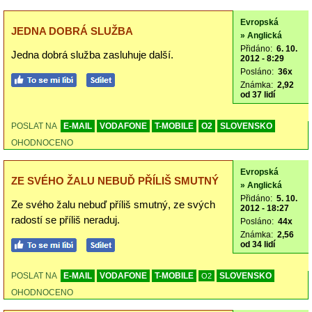
Evropská
JEDNA DOBRÁ SLUŽBA
» Anglická
Přidáno:
6. 10.
Jedna dobrá služba zasluhuje další.
2012 - 8:29
Posláno:
36x
Známka:
2,92
od 37 lidí
POSLAT NA
E-MAIL
VODAFONE
T-MOBILE
O2
SLOVENSKO
OHODNOCENO
Evropská
ZE SVÉHO ŽALU NEBUĎ PŘÍLIŠ SMUTNÝ
» Anglická
Přidáno:
5. 10.
Ze svého žalu nebuď příliš smutný, ze svých
2012 - 18:27
radostí se příliš neraduj.
Posláno:
44x
Známka:
2,56
od 34 lidí
POSLAT NA
E-MAIL
VODAFONE
T-MOBILE
SLOVENSKO
O2
OHODNOCENO