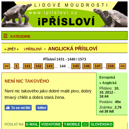
KATEGORIE
ANGLICKÁ PŘÍSLOVÍ
« ZPĚT «
i
PŘÍSLOVÍ
>
Přísloví 1431 - 1440 / 1573
<<
__
1
__
141
_
142
_
143
__
144
__
145
_
146
_
147
__
158
__
>>
Evropská
NENÍ NIC TAKOVÉHO
» Anglická
Přidáno:
10.
Není nic takového jako dobré malé pivo, dobrý
10. 2012 -
16:44
tmavý chléb a dobrá stará žena.
Posláno:
49x
Známka:
2,76
od 38 lidí
POSLAT NA
E-MAIL
VODAFONE
T-MOBILE
SLOVENSKO
O2