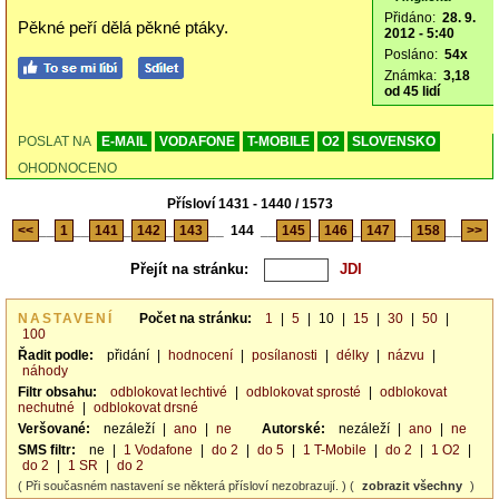
Přidáno:
28. 9.
Pěkné peří dělá pěkné ptáky.
2012 - 5:40
Posláno:
54x
Známka:
3,18
od 45 lidí
POSLAT NA
E-MAIL
VODAFONE
T-MOBILE
O2
SLOVENSKO
OHODNOCENO
Přísloví 1431 - 1440 / 1573
<<
__
1
__
141
_
142
_
143
__
144
__
145
_
146
_
147
__
158
__
>>
Přejít na stránku:
NASTAVENÍ
Počet na stránku:
1
|
5
|
10
|
15
|
30
|
50
|
100
Řadit podle:
přidání
|
hodnocení
|
posílanosti
|
délky
|
názvu
|
náhody
Filtr obsahu:
odblokovat lechtivé
|
odblokovat sprosté
|
odblokovat
nechutné
|
odblokovat drsné
Veršované:
nezáleží
|
ano
|
ne
Autorské:
nezáleží
|
ano
|
ne
SMS filtr:
ne
|
1 Vodafone
|
do 2
|
do 5
|
1 T-Mobile
|
do 2
|
1 O2
|
do 2
|
1 SR
|
do 2
( Při současném nastavení se některá přísloví nezobrazují. ) (
zobrazit všechny
)