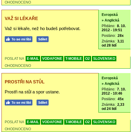
OHODNOCENO
Evropská
VAŽ SI LÉKAŘE
» Anglická
Přidáno:
8. 10.
Važ si lékaře, než ho budeš potřebovat.
2012 - 19:51
Posláno:
28x
Známka:
3,11
od 28 lidí
POSLAT NA
E-MAIL
VODAFONE
T-MOBILE
O2
SLOVENSKO
OHODNOCENO
Evropská
PROSTŘI NA STŮL
» Anglická
Přidáno:
7. 10.
Prostři na stůl a spor ustane.
2012 - 10:46
Posláno:
45x
Známka:
2,33
od 24 lidí
POSLAT NA
E-MAIL
VODAFONE
T-MOBILE
O2
SLOVENSKO
OHODNOCENO