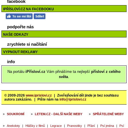
facebook
IPŘÍSLOVÍ.CZ NA FACEBOOKU
podpořte nás
NAŠE ODKAZY
zrychlete si načítání
VYPNOUT REKLAMY
info
Na portálu
iPřísloví.cz
Vám přinášíme ta nejlepší
přísloví z celého
světa
.
© 2009-2026
www.iprislovi.cz
|
Zveřejňování děl jinde je bez souhlasu
autora zakázáno.
|
Pište nám na
info@iprislovi.cz
»
SOUKROMÍ
»
LETEM.CZ - DALŠÍ NAŠE WEBY
»
SPŘÁTELENÉ WEBY
»
Anekdoty
|
Hlášky z filmů
|
Legrace
|
Pranostiky
|
Přání
|
Psí jména
|
Psí