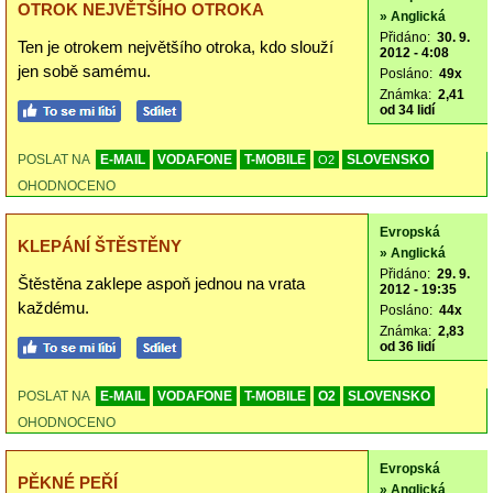
OTROK NEJVĚTŠÍHO OTROKA
» Anglická
Přidáno:
30. 9.
Ten je otrokem největšího otroka, kdo slouží
2012 - 4:08
jen sobě samému.
Posláno:
49x
Známka:
2,41
od 34 lidí
POSLAT NA
E-MAIL
VODAFONE
T-MOBILE
SLOVENSKO
O2
OHODNOCENO
Evropská
KLEPÁNÍ ŠTĚSTĚNY
» Anglická
Přidáno:
29. 9.
Štěstěna zaklepe aspoň jednou na vrata
2012 - 19:35
každému.
Posláno:
44x
Známka:
2,83
od 36 lidí
POSLAT NA
E-MAIL
VODAFONE
T-MOBILE
O2
SLOVENSKO
OHODNOCENO
Evropská
PĚKNÉ PEŘÍ
» Anglická