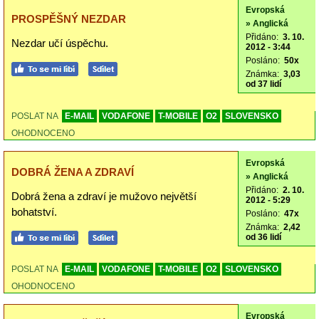
Evropská
PROSPĚŠNÝ NEZDAR
» Anglická
Přidáno:
3. 10.
Nezdar učí úspěchu.
2012 - 3:44
Posláno:
50x
Známka:
3,03
od 37 lidí
POSLAT NA
E-MAIL
VODAFONE
T-MOBILE
O2
SLOVENSKO
OHODNOCENO
Evropská
DOBRÁ ŽENA A ZDRAVÍ
» Anglická
Přidáno:
2. 10.
Dobrá žena a zdraví je mužovo největší
2012 - 5:29
bohatství.
Posláno:
47x
Známka:
2,42
od 36 lidí
POSLAT NA
E-MAIL
VODAFONE
T-MOBILE
O2
SLOVENSKO
OHODNOCENO
Evropská