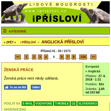
KATEGORIE
ANGLICKÁ PŘÍSLOVÍ
« ZPĚT «
i
PŘÍSLOVÍ
>
Přísloví 41 - 50 / 1573
<<
__
1
__
2
_
3
_
4
__
5
__
6
_
7
_
8
__
158
__
>>
Evropská
ŽENSKÁ PRÁCE
» Anglická
Přidáno:
27. 6.
Ženská práce není nikdy udělaná.
2018 - 1:31
Posláno:
82x
Známka:
2,85
od 103 lidí
POSLAT NA
E-MAIL
VODAFONE
T-MOBILE
O2
SLOVENSKO
OHODNOCENO