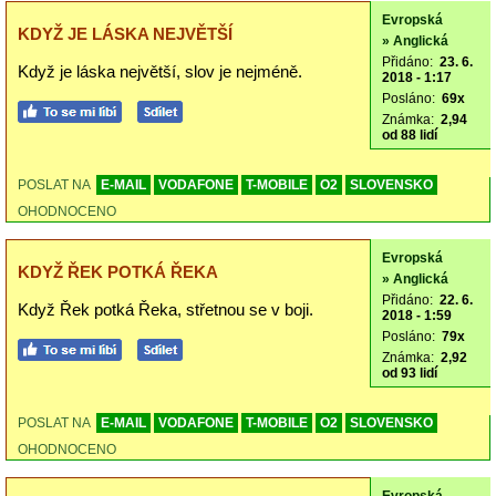
Evropská
KDYŽ JE LÁSKA NEJVĚTŠÍ
» Anglická
Přidáno:
23. 6.
Když je láska největší, slov je nejméně.
2018 - 1:17
Posláno:
69x
Známka:
2,94
od 88 lidí
POSLAT NA
E-MAIL
VODAFONE
T-MOBILE
O2
SLOVENSKO
OHODNOCENO
Evropská
KDYŽ ŘEK POTKÁ ŘEKA
» Anglická
Přidáno:
22. 6.
Když Řek potká Řeka, střetnou se v boji.
2018 - 1:59
Posláno:
79x
Známka:
2,92
od 93 lidí
POSLAT NA
E-MAIL
VODAFONE
T-MOBILE
O2
SLOVENSKO
OHODNOCENO