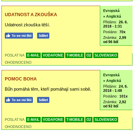
Evropská
UDATNOST A ZKOUŠKA
» Anglická
Přidáno:
26. 6.
Udatnost zkouška těší.
2018 - 1:31
Posláno:
70x
Známka:
2,99
od 96 lidí
POSLAT NA
E-MAIL
VODAFONE
T-MOBILE
O2
SLOVENSKO
OHODNOCENO
Evropská
POMOC BOHA
» Anglická
Přidáno:
24. 6.
Bůh pomáhá těm, kteří pomáhají sami sobě.
2018 - 1:48
Posláno:
101x
Známka:
2,92
od 92 lidí
POSLAT NA
E-MAIL
VODAFONE
T-MOBILE
O2
SLOVENSKO
OHODNOCENO