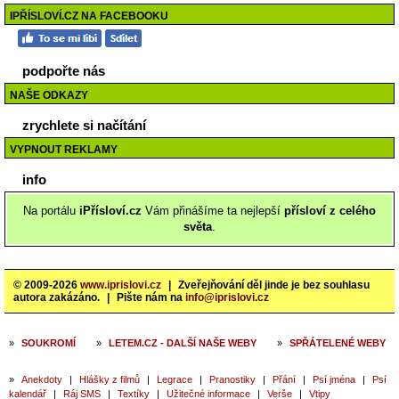
IPŘÍSLOVÍ.CZ NA FACEBOOKU
podpořte nás
NAŠE ODKAZY
zrychlete si načítání
VYPNOUT REKLAMY
info
Na portálu
iPřísloví.cz
Vám přinášíme ta nejlepší
přísloví z celého
světa
.
© 2009-2026
www.iprislovi.cz
|
Zveřejňování děl jinde je bez souhlasu
autora zakázáno.
|
Pište nám na
info@iprislovi.cz
»
SOUKROMÍ
»
LETEM.CZ - DALŠÍ NAŠE WEBY
»
SPŘÁTELENÉ WEBY
»
Anekdoty
|
Hlášky z filmů
|
Legrace
|
Pranostiky
|
Přání
|
Psí jména
|
Psí
kalendář
|
Ráj SMS
|
Textíky
|
Užitečné informace
|
Verše
|
Vtipy