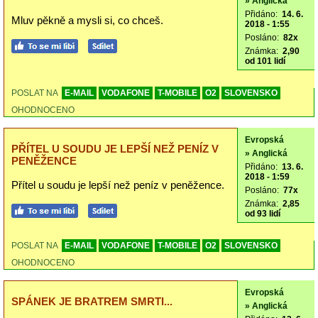
» Anglická
Přidáno:
14. 6.
Mluv pěkně a mysli si, co chceš.
2018 - 1:55
Posláno:
82x
Známka:
2,90
od 101 lidí
POSLAT NA
E-MAIL
VODAFONE
T-MOBILE
O2
SLOVENSKO
OHODNOCENO
Evropská
PŘÍTEL U SOUDU JE LEPŠÍ NEŽ PENÍZ V
» Anglická
PENĚŽENCE
Přidáno:
13. 6.
2018 - 1:59
Přítel u soudu je lepší než peníz v peněžence.
Posláno:
77x
Známka:
2,85
od 93 lidí
POSLAT NA
E-MAIL
VODAFONE
T-MOBILE
O2
SLOVENSKO
OHODNOCENO
Evropská
SPÁNEK JE BRATREM SMRTI...
» Anglická