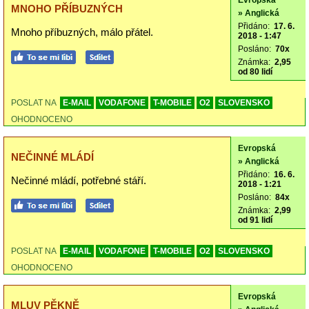
Evropská
MNOHO PŘÍBUZNÝCH
» Anglická
Přidáno:
17. 6.
Mnoho příbuzných, málo přátel.
2018 - 1:47
Posláno:
70x
Známka:
2,95
od 80 lidí
POSLAT NA
E-MAIL
VODAFONE
T-MOBILE
O2
SLOVENSKO
OHODNOCENO
Evropská
NEČINNÉ MLÁDÍ
» Anglická
Přidáno:
16. 6.
Nečinné mládí, potřebné stáří.
2018 - 1:21
Posláno:
84x
Známka:
2,99
od 91 lidí
POSLAT NA
E-MAIL
VODAFONE
T-MOBILE
O2
SLOVENSKO
OHODNOCENO
Evropská
MLUV PĚKNĚ