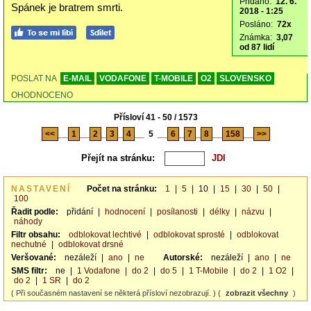
Přidáno:
12. 6.
Spánek je bratrem smrti.
2018 - 1:25
Posláno:
72x
Známka:
3,07
od 87 lidí
POSLAT NA
E-MAIL
VODAFONE
T-MOBILE
O2
SLOVENSKO
OHODNOCENO
Přísloví 41 - 50 / 1573
<<
__
1
__
2
_
3
_
4
__
5
__
6
_
7
_
8
__
158
__
>>
Přejít na stránku:
NASTAVENÍ
Počet na stránku:
1
|
5
|
10
|
15
|
30
|
50
|
100
Řadit podle:
přidání
|
hodnocení
|
posílanosti
|
délky
|
názvu
|
náhody
Filtr obsahu:
odblokovat lechtivé
|
odblokovat sprosté
|
odblokovat
nechutné
|
odblokovat drsné
Veršované:
nezáleží
|
ano
|
ne
Autorské:
nezáleží
|
ano
|
ne
SMS filtr:
ne
|
1 Vodafone
|
do 2
|
do 5
|
1 T-Mobile
|
do 2
|
1 O2
|
do 2
|
1 SR
|
do 2
( Při současném nastavení se některá přísloví nezobrazují. ) (
zobrazit všechny
)