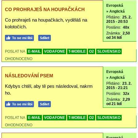
Evropská
CO PROHRAJEŠ NA HOUPAČKÁCH
» Anglická
Přidáno:
25. 2.
Co prohraješ na houpačkách, vyděláš na
2015 - 20:53
kolotočích.
Posláno:
40x
Známka:
2,50
od 34 lidí
POSLAT NA
E-MAIL
VODAFONE
T-MOBILE
O2
SLOVENSKO
OHODNOCENO
Evropská
NÁSLEDOVÁNÍ PSEM
» Anglická
Přidáno:
23. 2.
Kdybys chtěl, aby tě pes následoval, nakrm
2015 - 21:21
ho.
Posláno:
32x
Známka:
2,29
od 21 lidí
POSLAT NA
E-MAIL
VODAFONE
T-MOBILE
O2
SLOVENSKO
OHODNOCENO