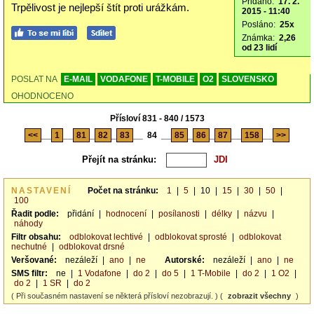
Přidáno:
17. 2.
Trpělivost je nejlepší štít proti urážkám.
2015 - 11:40
Posláno:
25x
Známka:
2,26
od 23 lidí
POSLAT NA
E-MAIL
VODAFONE
T-MOBILE
O2
SLOVENSKO
OHODNOCENO
Přísloví 831 - 840 / 1573
<<
__
1
__
81
_
82
_
83
__
84
__
85
_
86
_
87
__
158
__
>>
Přejít na stránku:
NASTAVENÍ
Počet na stránku:
1
|
5
|
10
|
15
|
30
|
50
|
100
Řadit podle:
přidání
|
hodnocení
|
posílanosti
|
délky
|
názvu
|
náhody
Filtr obsahu:
odblokovat lechtivé
|
odblokovat sprosté
|
odblokovat
nechutné
|
odblokovat drsné
Veršované:
nezáleží
|
ano
|
ne
Autorské:
nezáleží
|
ano
|
ne
SMS filtr:
ne
|
1 Vodafone
|
do 2
|
do 5
|
1 T-Mobile
|
do 2
|
1 O2
|
do 2
|
1 SR
|
do 2
( Při současném nastavení se některá přísloví nezobrazují. ) (
zobrazit všechny
)