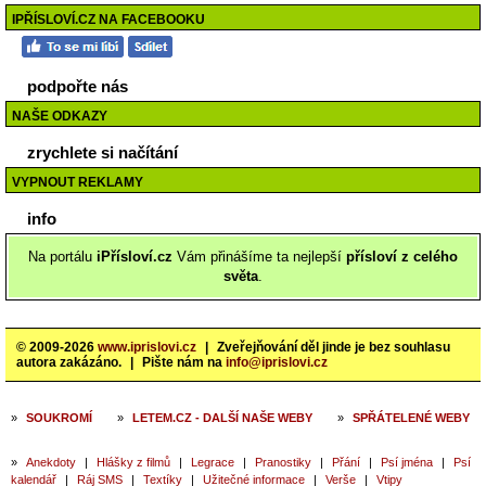
IPŘÍSLOVÍ.CZ NA FACEBOOKU
podpořte nás
NAŠE ODKAZY
zrychlete si načítání
VYPNOUT REKLAMY
info
Na portálu
iPřísloví.cz
Vám přinášíme ta nejlepší
přísloví z celého
světa
.
© 2009-2026
www.iprislovi.cz
|
Zveřejňování děl jinde je bez souhlasu
autora zakázáno.
|
Pište nám na
info@iprislovi.cz
»
SOUKROMÍ
»
LETEM.CZ - DALŠÍ NAŠE WEBY
»
SPŘÁTELENÉ WEBY
»
Anekdoty
|
Hlášky z filmů
|
Legrace
|
Pranostiky
|
Přání
|
Psí jména
|
Psí
kalendář
|
Ráj SMS
|
Textíky
|
Užitečné informace
|
Verše
|
Vtipy