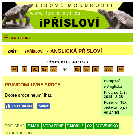
KATEGORIE
ANGLICKÁ PŘÍSLOVÍ
« ZPĚT «
i
PŘÍSLOVÍ
>
Přísloví 831 - 840 / 1573
<<
__
1
__
81
_
82
_
83
__
84
__
85
_
86
_
87
__
158
__
>>
Evropská
PRAVDOMLUVNÉ SRDCE
» Anglická
Přidáno:
1. 3.
Dobré srdce neumí lhát.
2015 - 2:28
Posláno:
30x
Známka:
2,63
od 27 lidí
POSLAT NA
E-MAIL
VODAFONE
T-MOBILE
O2
SLOVENSKO
OHODNOCENO