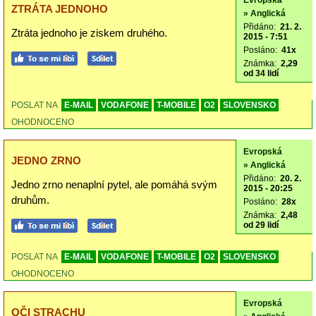
Evropská
ZTRÁTA JEDNOHO
» Anglická
Přidáno:
21. 2.
Ztráta jednoho je ziskem druhého.
2015 - 7:51
Posláno:
41x
Známka:
2,29
od 34 lidí
POSLAT NA
E-MAIL
VODAFONE
T-MOBILE
O2
SLOVENSKO
OHODNOCENO
Evropská
JEDNO ZRNO
» Anglická
Přidáno:
20. 2.
Jedno zrno nenaplní pytel, ale pomáhá svým
2015 - 20:25
druhům.
Posláno:
28x
Známka:
2,48
od 29 lidí
POSLAT NA
E-MAIL
VODAFONE
T-MOBILE
O2
SLOVENSKO
OHODNOCENO
Evropská
OČI STRACHU