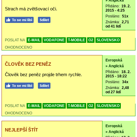
» Anglická
Přidáno:
19. 2.
Strach má zvětšovací oči.
2015 - 4:25
Posláno:
51x
Známka:
2,71
od 41 lidí
POSLAT NA
E-MAIL
VODAFONE
T-MOBILE
O2
SLOVENSKO
OHODNOCENO
Evropská
ČLOVĚK BEZ PENĚZ
» Anglická
Přidáno:
18. 2.
Člověk bez peněz projde trhem rychle.
2015 - 18:22
Posláno:
34x
Známka:
2,48
od 27 lidí
POSLAT NA
E-MAIL
VODAFONE
T-MOBILE
O2
SLOVENSKO
OHODNOCENO
Evropská
NEJLEPŠÍ ŠTÍT
» Anglická