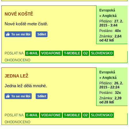
Evropská
NOVÉ KOŠTĚ
» Anglická
Přidáno:
27. 2.
Nové koště mete čistě.
2015 - 3:44
Posláno:
40x
Známka:
2,64
od 42 lidí
POSLAT NA
E-MAIL
VODAFONE
T-MOBILE
O2
SLOVENSKO
OHODNOCENO
Evropská
JEDNA LEŽ
» Anglická
Přidáno:
26. 2.
Jedna lež dělá mnohé.
2015 - 22:24
Posláno:
32x
Známka:
2,39
od 28 lidí
POSLAT NA
E-MAIL
VODAFONE
T-MOBILE
O2
SLOVENSKO
OHODNOCENO