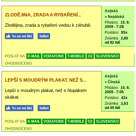
Asijská
ZLODĚJINA, ZRADA A RYBAŘENÍ...
» Nepálská
Přidáno:
15. 9.
Zlodějina, zrada a rybaření vedou k záhubě.
2009 - 7:28
Posláno:
85x
Známka:
2,80
od 92 lidí
POSLAT NA
E-MAIL
VODAFONE
T-MOBILE
O2
SLOVENSKO
OHODNOCENO
Asijská
LEPŠÍ S MOUDRÝM PLAKAT, NEŽ S...
» Čínská
Přidáno:
15. 9.
Lepší s moudrým plakat, než s hlupákem
2009 - 7:05
skákat.
Posláno:
42x
Známka:
2,63
od 49 lidí
POSLAT NA
E-MAIL
VODAFONE
T-MOBILE
O2
SLOVENSKO
OHODNOCENO