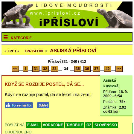
KATEGORIE
ASIJSKÁ PŘÍSLOVÍ
« ZPĚT «
i
PŘÍSLOVÍ
>
Přísloví 331 - 340 / 412
<<
__
1
__
31
_
32
_
33
__
34
__
35
_
36
_
37
__
42
__
>>
Asijská
KDYŽ SE ROZBIJE POSTEL, DÁ SE...
» Indická
Přidáno:
16. 9.
Když se rozbije postel, dá se ležet i na zemi.
2009 - 6:54
Posláno:
75x
Známka:
2,92
od 62 lidí
POSLAT NA
E-MAIL
VODAFONE
T-MOBILE
O2
SLOVENSKO
OHODNOCENO