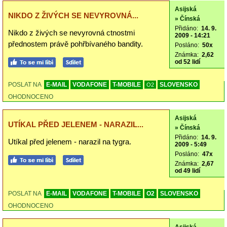
Asijská
NIKDO Z ŽIVÝCH SE NEVYROVNÁ...
» Čínská
Přidáno:
14. 9.
Nikdo z živých se nevyrovná ctnostmi
2009 - 14:21
přednostem právě pohřbívaného bandity.
Posláno:
50x
Známka:
2,62
od 52 lidí
POSLAT NA
E-MAIL
VODAFONE
T-MOBILE
SLOVENSKO
O2
OHODNOCENO
Asijská
UTÍKAL PŘED JELENEM - NARAZIL...
» Čínská
Přidáno:
14. 9.
Utíkal před jelenem - narazil na tygra.
2009 - 5:49
Posláno:
47x
Známka:
2,67
od 49 lidí
POSLAT NA
E-MAIL
VODAFONE
T-MOBILE
O2
SLOVENSKO
OHODNOCENO