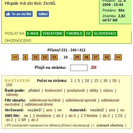
Přidáno:
11. 9.
Hlupák má sto tisíc životů.
2009 - 15:44
Posláno:
66x
Známka:
2,82
od 57 lidí
POSLAT NA
E-MAIL
VODAFONE
T-MOBILE
O2
SLOVENSKO
OHODNOCENO
Přísloví 331 - 340 / 412
<<
__
1
__
31
_
32
_
33
__
34
__
35
_
36
_
37
__
42
__
>>
Přejít na stránku:
NASTAVENÍ
Počet na stránku:
1
|
5
|
10
|
15
|
30
|
50
|
100
Řadit podle:
přidání
|
hodnocení
|
posílanosti
|
délky
|
názvu
|
náhody
Filtr obsahu:
odblokovat lechtivé
|
odblokovat sprosté
|
odblokovat
nechutné
|
odblokovat drsné
Veršované:
nezáleží
|
ano
|
ne
Autorské:
nezáleží
|
ano
|
ne
SMS filtr:
ne
|
1 Vodafone
|
do 2
|
do 5
|
1 T-Mobile
|
do 2
|
1 O2
|
do 2
|
1 SR
|
do 2
( Při současném nastavení se některá přísloví nezobrazují. ) (
zobrazit všechny
)