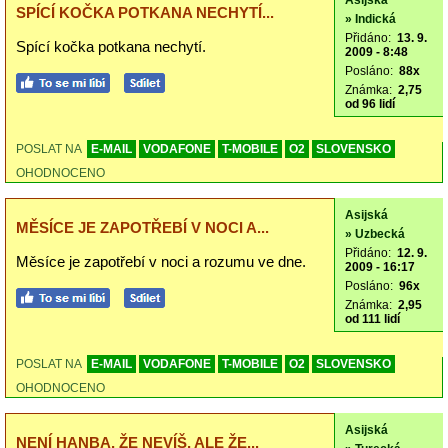
Asijská
SPÍCÍ KOČKA POTKANA NECHYTÍ...
» Indická
Přidáno:
13. 9.
Spící kočka potkana nechytí.
2009 - 8:48
Posláno:
88x
Známka:
2,75
od 96 lidí
POSLAT NA
E-MAIL
VODAFONE
T-MOBILE
O2
SLOVENSKO
OHODNOCENO
Asijská
MĚSÍCE JE ZAPOTŘEBÍ V NOCI A...
» Uzbecká
Přidáno:
12. 9.
Měsíce je zapotřebí v noci a rozumu ve dne.
2009 - 16:17
Posláno:
96x
Známka:
2,95
od 111 lidí
POSLAT NA
E-MAIL
VODAFONE
T-MOBILE
O2
SLOVENSKO
OHODNOCENO
Asijská
NENÍ HANBA, ŽE NEVÍŠ, ALE ŽE...