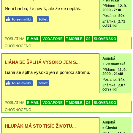
» Turecká
Přidáno:
12. 9.
Není hanba, že nevíš, ale že se neptáš.
2009 - 7:30
Posláno:
50x
Známka:
2,71
od 52 lidí
POSLAT NA
E-MAIL
VODAFONE
T-MOBILE
O2
SLOVENSKO
OHODNOCENO
Asijská
LIÁNA SE ŠPLHÁ VYSOKO JEN S...
» Vietnamská
Přidáno:
11. 9.
Liána se šplhá vysoko jen s pomocí stromu.
2009 - 21:48
Posláno:
84x
Známka:
2,87
od 97 lidí
POSLAT NA
E-MAIL
VODAFONE
T-MOBILE
O2
SLOVENSKO
OHODNOCENO
Asijská
HLUPÁK MÁ STO TISÍC ŽIVOTŮ...
» Čínská