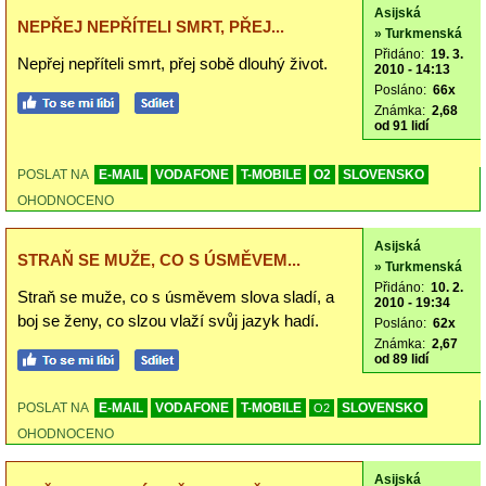
Asijská
NEPŘEJ NEPŘÍTELI SMRT, PŘEJ...
» Turkmenská
Přidáno:
19. 3.
Nepřej nepříteli smrt, přej sobě dlouhý život.
2010 - 14:13
Posláno:
66x
Známka:
2,68
od 91 lidí
POSLAT NA
E-MAIL
VODAFONE
T-MOBILE
O2
SLOVENSKO
OHODNOCENO
Asijská
STRAŇ SE MUŽE, CO S ÚSMĚVEM...
» Turkmenská
Přidáno:
10. 2.
Straň se muže, co s úsměvem slova sladí, a
2010 - 19:34
boj se ženy, co slzou vlaží svůj jazyk hadí.
Posláno:
62x
Známka:
2,67
od 89 lidí
POSLAT NA
E-MAIL
VODAFONE
T-MOBILE
SLOVENSKO
O2
OHODNOCENO
Asijská