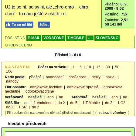
Přidáno:
6. 9.
Už je po ní, po svini, ale „chro-chro”, „chro-
2009 - 9:02
chro” - to nám ještě v uších zní.
Posláno:
75x
Známka:
2,51
od 141 lidí
POSLAT NA
E-MAIL
VODAFONE
T-MOBILE
SLOVENSKO
O2
OHODNOCENO
Přísloví 1 - 6 / 6
NASTAVENÍ
Počet na stránku:
1
|
5
|
10
|
15
|
30
|
50
|
100
Řadit podle:
přidání
|
hodnocení
|
posílanosti
|
délky
|
názvu
|
náhody
Filtr obsahu:
odblokovat lechtivé
|
odblokovat sprosté
|
odblokovat
nechutné
|
odblokovat drsné
Veršované:
nezáleží
|
ano
|
ne
Autorské:
nezáleží
|
ano
|
ne
SMS filtr:
ne
|
1 Vodafone
|
do 2
|
do 5
|
1 T-Mobile
|
do 2
|
1 O2
|
do 2
|
1 SR
|
do 2
( Při současném nastavení se některá přísloví nezobrazují. ) (
zobrazit všechny
)
hledat v příslovích