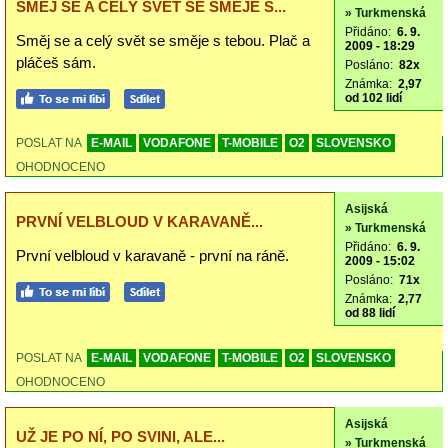
SMĚJ SE A CELÝ SVĚT SE SMĚJE S...
» Turkmenská
Přidáno:
6. 9.
Směj se a celý svět se směje s tebou. Plač a
2009 - 18:29
pláčeš sám.
Posláno:
82x
Známka:
2,97
od 102 lidí
POSLAT NA
E-MAIL
VODAFONE
T-MOBILE
O2
SLOVENSKO
OHODNOCENO
Asijská
PRVNÍ VELBLOUD V KARAVANĚ...
» Turkmenská
Přidáno:
6. 9.
První velbloud v karavaně - první na ráně.
2009 - 15:02
Posláno:
71x
Známka:
2,77
od 88 lidí
POSLAT NA
E-MAIL
VODAFONE
T-MOBILE
O2
SLOVENSKO
OHODNOCENO
Asijská
UŽ JE PO NÍ, PO SVINI, ALE...
» Turkmenská