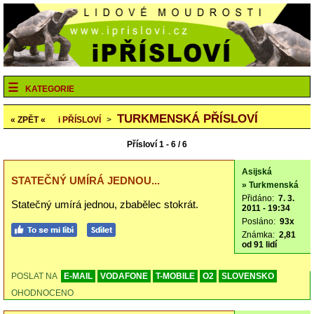
KATEGORIE
TURKMENSKÁ PŘÍSLOVÍ
« ZPĚT «
i
PŘÍSLOVÍ
>
Přísloví 1 - 6 / 6
Asijská
STATEČNÝ UMÍRÁ JEDNOU...
» Turkmenská
Přidáno:
7. 3.
Statečný umírá jednou, zbabělec stokrát.
2011 - 19:34
Posláno:
93x
Známka:
2,81
od 91 lidí
POSLAT NA
E-MAIL
VODAFONE
T-MOBILE
O2
SLOVENSKO
OHODNOCENO