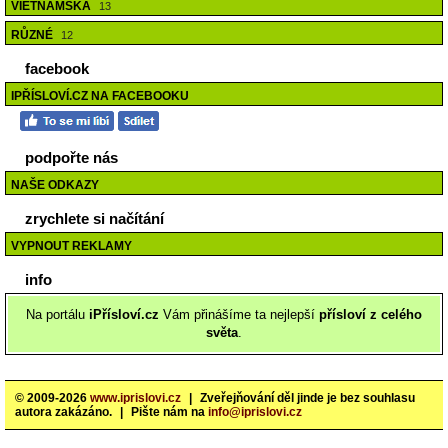
VIETNAMSKÁ
13
RŮZNÉ
12
facebook
IPŘÍSLOVÍ.CZ NA FACEBOOKU
podpořte nás
NAŠE ODKAZY
zrychlete si načítání
VYPNOUT REKLAMY
info
Na portálu
iPřísloví.cz
Vám přinášíme ta nejlepší
přísloví z celého
světa
.
© 2009-2026
www.iprislovi.cz
|
Zveřejňování děl jinde je bez souhlasu
autora zakázáno.
|
Pište nám na
info@iprislovi.cz