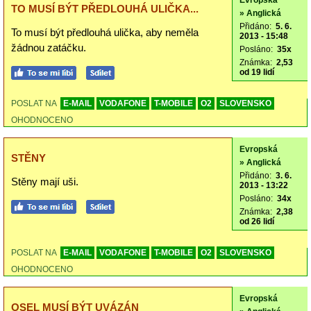
Evropská
TO MUSÍ BÝT PŘEDLOUHÁ ULIČKA...
» Anglická
Přidáno:
5. 6.
To musí být předlouhá ulička, aby neměla
2013 - 15:48
žádnou zatáčku.
Posláno:
35x
Známka:
2,53
od 19 lidí
POSLAT NA
E-MAIL
VODAFONE
T-MOBILE
O2
SLOVENSKO
OHODNOCENO
Evropská
STĚNY
» Anglická
Přidáno:
3. 6.
Stěny mají uši.
2013 - 13:22
Posláno:
34x
Známka:
2,38
od 26 lidí
POSLAT NA
E-MAIL
VODAFONE
T-MOBILE
O2
SLOVENSKO
OHODNOCENO
Evropská
OSEL MUSÍ BÝT UVÁZÁN