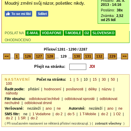
Přidáno:
30. 5.
Moudrý změní svůj názor, pošetilec nikdy.
2013 - 14:16
Posláno:
38x
Známka:
2,52
od 25 lidí
POSLAT NA
E-MAIL
VODAFONE
T-MOBILE
O2
SLOVENSKO
OHODNOCENO
Přísloví 1281 - 1290 / 2287
<<
__
1
__
126
_
127
_
128
__
129
__
130
_
131
_
132
__
229
__
>>
Přejít na stránku:
NASTAVENÍ
Počet na stránku:
1
|
5
|
10
|
15
|
30
|
50
|
100
Řadit podle:
přidání
|
hodnocení
|
posílanosti
|
délky
|
názvu
|
náhody
Filtr obsahu:
odblokovat lechtivé
|
odblokovat sprosté
|
odblokovat
nechutné
|
odblokovat drsné
Veršované:
nezáleží
|
ano
|
ne
Autorské:
nezáleží
|
ano
|
ne
SMS filtr:
ne
|
1 Vodafone
|
do 2
|
do 5
|
1 T-Mobile
|
do 2
|
1 O2
|
do 2
|
1 SR
|
do 2
( Při současném nastavení se některá přísloví nezobrazují. ) (
zobrazit všechny
)