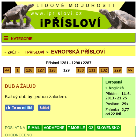
KATEGORIE
EVROPSKÁ PŘÍSLOVÍ
« ZPĚT «
i
PŘÍSLOVÍ
>
Přísloví 1281 - 1290 / 2287
<<
__
1
__
126
_
127
_
128
__
129
__
130
_
131
_
132
__
229
__
>>
Evropská
DUB A ŽALUD
» Anglická
Přidáno:
14. 6.
Každý dub byl jednou žaludem.
2013 - 21:25
Posláno:
29x
Známka:
2,77
od 22 lidí
POSLAT NA
E-MAIL
VODAFONE
T-MOBILE
O2
SLOVENSKO
OHODNOCENO