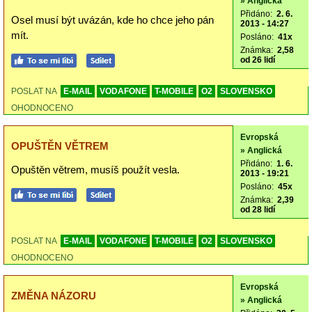
» Anglická
Přidáno:
2. 6.
Osel musí být uvázán, kde ho chce jeho pán
2013 - 14:27
mít.
Posláno:
41x
Známka:
2,58
od 26 lidí
POSLAT NA
E-MAIL
VODAFONE
T-MOBILE
O2
SLOVENSKO
OHODNOCENO
Evropská
OPUŠTĚN VĚTREM
» Anglická
Přidáno:
1. 6.
Opuštěn větrem, musíš použít vesla.
2013 - 19:21
Posláno:
45x
Známka:
2,39
od 28 lidí
POSLAT NA
E-MAIL
VODAFONE
T-MOBILE
O2
SLOVENSKO
OHODNOCENO
Evropská
ZMĚNA NÁZORU
» Anglická