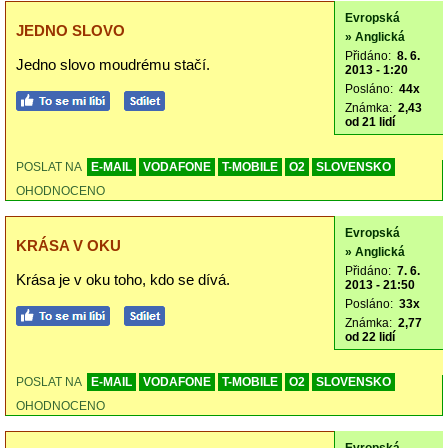
Evropská
JEDNO SLOVO
» Anglická
Přidáno:
8. 6.
Jedno slovo moudrému stačí.
2013 - 1:20
Posláno:
44x
Známka:
2,43
od 21 lidí
POSLAT NA
E-MAIL
VODAFONE
T-MOBILE
O2
SLOVENSKO
OHODNOCENO
Evropská
KRÁSA V OKU
» Anglická
Přidáno:
7. 6.
Krása je v oku toho, kdo se dívá.
2013 - 21:50
Posláno:
33x
Známka:
2,77
od 22 lidí
POSLAT NA
E-MAIL
VODAFONE
T-MOBILE
O2
SLOVENSKO
OHODNOCENO