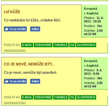
Evropská
LVÍ KŮŽE
» Anglická
Přidáno:
11. 6.
Co nedokáže lví kůže, zvládne liščí.
2013 - 10:20
Posláno:
34x
Známka:
2,50
od 22 lidí
POSLAT NA
E-MAIL
VODAFONE
T-MOBILE
O2
SLOVENSKO
OHODNOCENO
Evropská
CO JE NOVÉ, NEMŮŽE BÝT...
» Anglická
Přidáno:
9. 6.
Co je nové, nemůže být pravdivé.
2013 - 6:06
Posláno:
39x
Známka:
2,95
od 22 lidí
POSLAT NA
E-MAIL
VODAFONE
T-MOBILE
O2
SLOVENSKO
OHODNOCENO