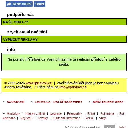
podpořte nás
NAŠE ODKAZY
zrychlete si načítání
VYPNOUT REKLAMY
info
Na portálu
iPřísloví.cz
Vám přinášíme ta nejlepší
přísloví z celého
světa
.
© 2009-2026
www.iprislovi.cz
|
Zveřejňování děl jinde je bez souhlasu
autora zakázáno.
|
Pište nám na
info@iprislovi.cz
»
SOUKROMÍ
»
LETEM.CZ - DALŠÍ NAŠE WEBY
»
SPŘÁTELENÉ WEBY
»
Anekdoty
|
Hlášky z filmů
|
Legrace
|
Pranostiky
|
Přání
|
Psí jména
|
Psí
kalendář
|
Ráj SMS
|
Textíky
|
Užitečné informace
|
Verše
|
Vtipy
Web používá cookies.
Info
OK