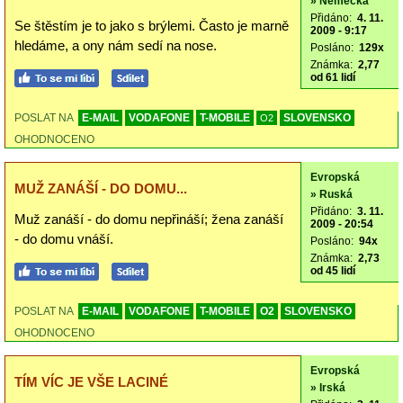
» Německá
Přidáno:
4. 11.
Se štěstím je to jako s brýlemi. Často je marně
2009 - 9:17
hledáme, a ony nám sedí na nose.
Posláno:
129x
Známka:
2,77
od 61 lidí
POSLAT NA
E-MAIL
VODAFONE
T-MOBILE
SLOVENSKO
O2
OHODNOCENO
Evropská
MUŽ ZANÁŠÍ - DO DOMU...
» Ruská
Přidáno:
3. 11.
Muž zanáší - do domu nepřináší; žena zanáší
2009 - 20:54
- do domu vnáší.
Posláno:
94x
Známka:
2,73
od 45 lidí
POSLAT NA
E-MAIL
VODAFONE
T-MOBILE
O2
SLOVENSKO
OHODNOCENO
Evropská
TÍM VÍC JE VŠE LACINÉ
» Irská