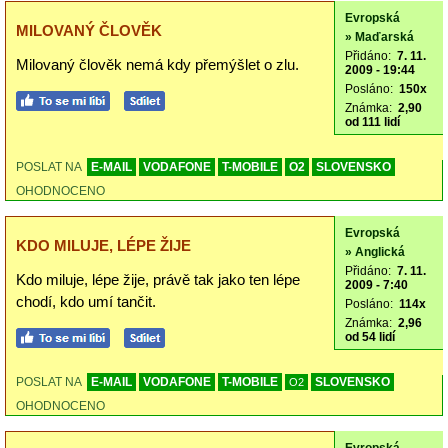
Evropská
MILOVANÝ ČLOVĚK
» Maďarská
Přidáno:
7. 11.
Milovaný člověk nemá kdy přemýšlet o zlu.
2009 - 19:44
Posláno:
150x
Známka:
2,90
od 111 lidí
POSLAT NA
E-MAIL
VODAFONE
T-MOBILE
O2
SLOVENSKO
OHODNOCENO
Evropská
KDO MILUJE, LÉPE ŽIJE
» Anglická
Přidáno:
7. 11.
Kdo miluje, lépe žije, právě tak jako ten lépe
2009 - 7:40
chodí, kdo umí tančit.
Posláno:
114x
Známka:
2,96
od 54 lidí
POSLAT NA
E-MAIL
VODAFONE
T-MOBILE
SLOVENSKO
O2
OHODNOCENO