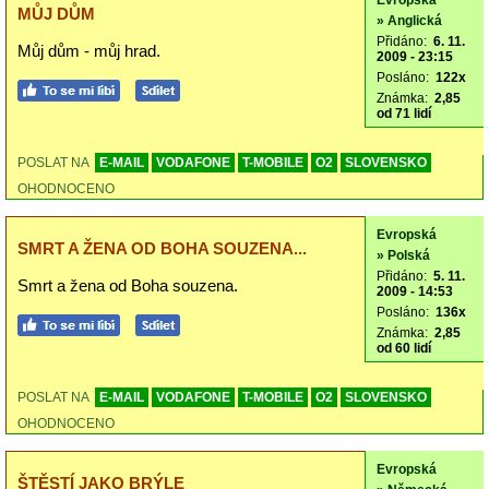
Evropská
MŮJ DŮM
» Anglická
Přidáno:
6. 11.
Můj dům - můj hrad.
2009 - 23:15
Posláno:
122x
Známka:
2,85
od 71 lidí
POSLAT NA
E-MAIL
VODAFONE
T-MOBILE
O2
SLOVENSKO
OHODNOCENO
Evropská
SMRT A ŽENA OD BOHA SOUZENA...
» Polská
Přidáno:
5. 11.
Smrt a žena od Boha souzena.
2009 - 14:53
Posláno:
136x
Známka:
2,85
od 60 lidí
POSLAT NA
E-MAIL
VODAFONE
T-MOBILE
O2
SLOVENSKO
OHODNOCENO
Evropská
ŠTĚSTÍ JAKO BRÝLE