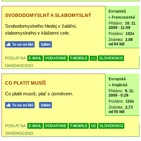
Evropská
SVOBODOMYSLNÝ A SLABOMYSLNÝ
» Francouzská
Přidáno:
10. 11.
Svobodomyslného hledej v žalářní,
2009 - 11:59
slabomyslného v klášterní cele.
Posláno:
102x
Známka:
2,98
od 64 lidí
POSLAT NA
E-MAIL
VODAFONE
T-MOBILE
SLOVENSKO
O2
OHODNOCENO
Evropská
CO PLATIT MUSÍŠ
» Anglická
Přidáno:
9. 11.
Co platit musíš, plať s úsměvem.
2009 - 0:29
Posláno:
110x
Známka:
2,73
od 55 lidí
POSLAT NA
E-MAIL
VODAFONE
T-MOBILE
O2
SLOVENSKO
OHODNOCENO