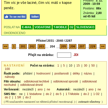
Přidáno:
3. 11.
Tím víc je vše laciné, čím víc máš v kapse
2009 - 10:59
peněz.
Posláno:
88x
Známka:
2,80
od 45 lidí
POSLAT NA
E-MAIL
VODAFONE
T-MOBILE
O2
SLOVENSKO
OHODNOCENO
Přísloví 2031 - 2040 / 2287
<<
__
1
__
201
_
202
_
203
__
204
__
205
_
206
_
207
__
229
__
>>
Přejít na stránku:
NASTAVENÍ
Počet na stránku:
1
|
5
|
10
|
15
|
30
|
50
|
100
Řadit podle:
přidání
|
hodnocení
|
posílanosti
|
délky
|
názvu
|
náhody
Filtr obsahu:
odblokovat lechtivé
|
odblokovat sprosté
|
odblokovat
nechutné
|
odblokovat drsné
Veršované:
nezáleží
|
ano
|
ne
Autorské:
nezáleží
|
ano
|
ne
SMS filtr:
ne
|
1 Vodafone
|
do 2
|
do 5
|
1 T-Mobile
|
do 2
|
1 O2
|
do 2
|
1 SR
|
do 2
( Při současném nastavení se některá přísloví nezobrazují. ) (
zobrazit všechny
)