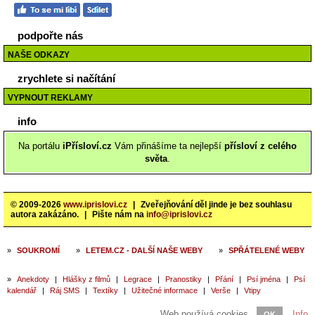
podpořte nás
NAŠE ODKAZY
zrychlete si načítání
VYPNOUT REKLAMY
info
Na portálu
iPřísloví.cz
Vám přinášíme ta nejlepší
přísloví z celého
světa
.
© 2009-2026
www.iprislovi.cz
|
Zveřejňování děl jinde je bez souhlasu
autora zakázáno.
|
Pište nám na
info@iprislovi.cz
»
SOUKROMÍ
»
LETEM.CZ - DALŠÍ NAŠE WEBY
»
SPŘÁTELENÉ WEBY
»
Anekdoty
|
Hlášky z filmů
|
Legrace
|
Pranostiky
|
Přání
|
Psí jména
|
Psí
kalendář
|
Ráj SMS
|
Textíky
|
Užitečné informace
|
Verše
|
Vtipy
Web používá cookies.
Info
OK