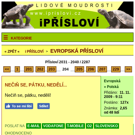
KATEGORIE
EVROPSKÁ PŘÍSLOVÍ
« ZPĚT «
i
PŘÍSLOVÍ
>
Přísloví 2031 - 2040 / 2287
<<
__
1
__
201
_
202
_
203
__
204
__
205
_
206
_
207
__
229
__
>>
Evropská
NEČIŇ SE, PÁTKU, NEDĚLÍ...
» Polská
Přidáno:
11. 11.
Nečiň se, pátku, nedělí!
2009 - 9:11
Posláno:
127x
Známka:
2,65
od 48 lidí
POSLAT NA
E-MAIL
VODAFONE
T-MOBILE
O2
SLOVENSKO
OHODNOCENO