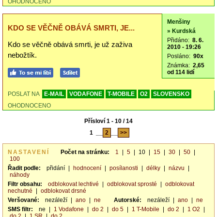
OHODNOCENO
Menšiny
KDO SE VĚČNĚ OBÁVÁ SMRTI, JE...
» Kurdská
Přidáno:
8. 6.
Kdo se věčně obává smrti, je už zaživa
2010 - 19:26
nebožtík.
Posláno:
90x
Známka:
2,65
od 114 lidí
POSLAT NA
E-MAIL
VODAFONE
T-MOBILE
O2
SLOVENSKO
OHODNOCENO
Přísloví 1 - 10 / 14
1
__
2
__
>>
NASTAVENÍ
Počet na stránku:
1
|
5
|
10
|
15
|
30
|
50
|
100
Řadit podle:
přidání
|
hodnocení
|
posílanosti
|
délky
|
názvu
|
náhody
Filtr obsahu:
odblokovat lechtivé
|
odblokovat sprosté
|
odblokovat
nechutné
|
odblokovat drsné
Veršované:
nezáleží
|
ano
|
ne
Autorské:
nezáleží
|
ano
|
ne
SMS filtr:
ne
|
1 Vodafone
|
do 2
|
do 5
|
1 T-Mobile
|
do 2
|
1 O2
|
do 2
|
1 SR
|
do 2