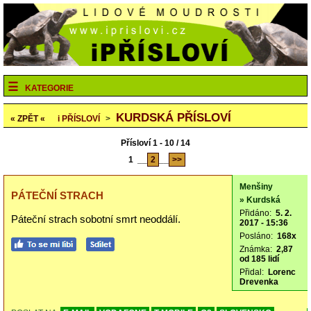
KATEGORIE
KURDSKÁ PŘÍSLOVÍ
« ZPĚT «
i
PŘÍSLOVÍ
>
Přísloví 1 - 10 / 14
1
__
2
__
>>
Menšiny
PÁTEČNÍ STRACH
» Kurdská
Přidáno:
5. 2.
Páteční strach sobotní smrt neoddálí.
2017 - 15:36
Posláno:
168x
Známka:
2,87
od 185 lidí
Přidal:
Lorenc
Drevenka