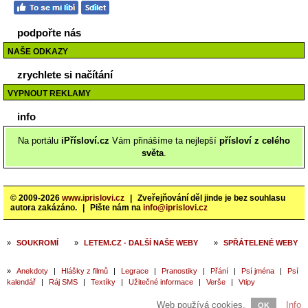
podpořte nás
NAŠE ODKAZY
zrychlete si načítání
VYPNOUT REKLAMY
info
Na portálu
iPřísloví.cz
Vám přinášíme ta nejlepší
přísloví z celého
světa
.
© 2009-2026
www.iprislovi.cz
|
Zveřejňování děl jinde je bez souhlasu
autora zakázáno.
|
Pište nám na
info@iprislovi.cz
»
SOUKROMÍ
»
LETEM.CZ - DALŠÍ NAŠE WEBY
»
SPŘÁTELENÉ WEBY
»
Anekdoty
|
Hlášky z filmů
|
Legrace
|
Pranostiky
|
Přání
|
Psí jména
|
Psí
kalendář
|
Ráj SMS
|
Textíky
|
Užitečné informace
|
Verše
|
Vtipy
Web používá cookies.
Info
OK