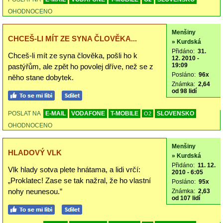
OHODNOCENO
Menšiny
CHCEŠ-LI MÍT ZE SYNA ČLOVĚKA...
» Kurdská
Přidáno:
31.
Chceš-li mít ze syna člověka, pošli ho k
12. 2010 -
19:09
pastýřům, ale zpět ho povolej dříve, než se z
Posláno:
96x
něho stane dobytek.
Známka:
2,64
od 98 lidí
POSLAT NA
E-MAIL
VODAFONE
T-MOBILE
SLOVENSKO
O2
OHODNOCENO
Menšiny
HLADOVÝ VLK
» Kurdská
Přidáno:
11. 12.
Vlk hlady sotva plete hnátama, a lidi vrčí:
2010 - 6:05
„Proklatec! Zase se tak nažral, že ho vlastní
Posláno:
95x
nohy neunesou.”
Známka:
2,63
od 107 lidí