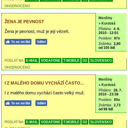
OHODNOCENO
Menšiny
ŽENA JE PEVNOST
» Kurdská
Přidáno:
4. 8.
Žena je pevnost, muž je její vězeň.
2010 - 12:01
Posláno:
97x
Známka:
2,80
od 105 lidí
POSLAT NA
E-MAIL
VODAFONE
T-MOBILE
O2
SLOVENSKO
OHODNOCENO
Menšiny
I Z MALÉHO DOMU VYCHÁZÍ ČASTO...
» Kurdská
Přidáno:
28. 7.
I z malého domu vychází často velký muž.
2010 - 23:36
Posláno:
85x
Známka:
2,73
od 98 lidí
POSLAT NA
E-MAIL
VODAFONE
T-MOBILE
O2
SLOVENSKO