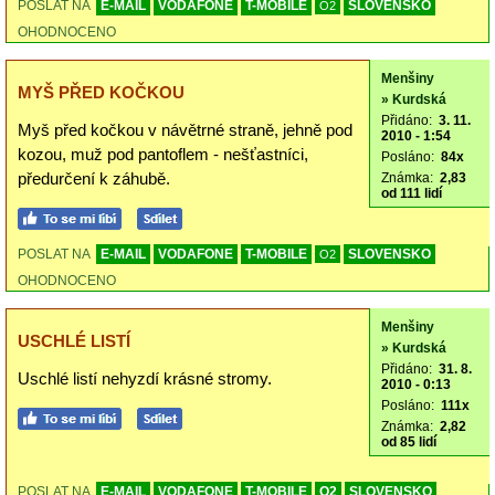
POSLAT NA
E-MAIL
VODAFONE
T-MOBILE
SLOVENSKO
O2
OHODNOCENO
Menšiny
MYŠ PŘED KOČKOU
» Kurdská
Přidáno:
3. 11.
Myš před kočkou v návětrné straně, jehně pod
2010 - 1:54
kozou, muž pod pantoflem - nešťastníci,
Posláno:
84x
předurčení k záhubě.
Známka:
2,83
od 111 lidí
POSLAT NA
E-MAIL
VODAFONE
T-MOBILE
SLOVENSKO
O2
OHODNOCENO
Menšiny
USCHLÉ LISTÍ
» Kurdská
Přidáno:
31. 8.
Uschlé listí nehyzdí krásné stromy.
2010 - 0:13
Posláno:
111x
Známka:
2,82
od 85 lidí
POSLAT NA
E-MAIL
VODAFONE
T-MOBILE
O2
SLOVENSKO