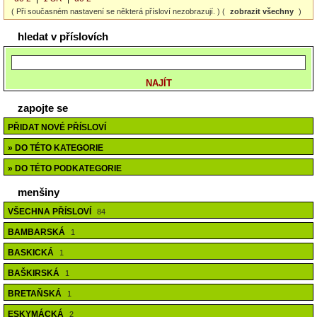
( Při současném nastavení se některá přísloví nezobrazují. ) (
zobrazit všechny
)
hledat v příslovích
zapojte se
PŘIDAT NOVÉ PŘÍSLOVÍ
» DO TÉTO KATEGORIE
» DO TÉTO PODKATEGORIE
menšiny
VŠECHNA PŘÍSLOVÍ
84
BAMBARSKÁ
1
BASKICKÁ
1
BAŠKIRSKÁ
1
BRETAŇSKÁ
1
ESKYMÁCKÁ
2