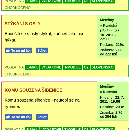
POSLAT NA
E-MAIL
VODAFONE
T-MOBILE
O2
SLOVENSKO
OHODNOCENO
Menšiny
STÝKÁNÍ S OSLY
» Kurdská
Přidáno:
27.
Budeš-li se s osly stýkat, začneš jako osel
10. 2011 -
22:33
hýkat.
Posláno:
219x
Známka:
2,68
od 222 lidí
POSLAT NA
E-MAIL
VODAFONE
T-MOBILE
O2
SLOVENSKO
OHODNOCENO
Menšiny
KOMU SOUZENA ŠIBENICE
» Kurdská
Přidáno:
22. 7.
Komu souzena šibenice - neutopí se na
2011 - 19:06
rybníce.
Posláno:
203x
Známka:
2,70
od 204 lidí
POSLAT NA
E-MAIL
VODAFONE
T-MOBILE
O2
SLOVENSKO