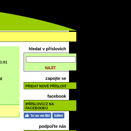
hledat v příslovích
 1:01
zapojte se
dí
PŘIDAT NOVÉ PŘÍSLOVÍ
facebook
IPŘÍSLOVÍ.CZ NA
FACEBOOKU
podpořte nás