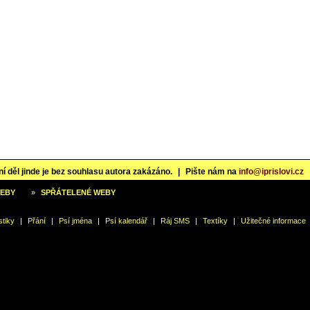
í děl jinde je bez souhlasu autora zakázáno.
|
Pište nám na
info@iprislovi.cz
WEBY
»
SPŘÁTELENÉ WEBY
stiky
|
Přání
|
Psí jména
|
Psí kalendář
|
Ráj SMS
|
Textíky
|
Užitečné informace