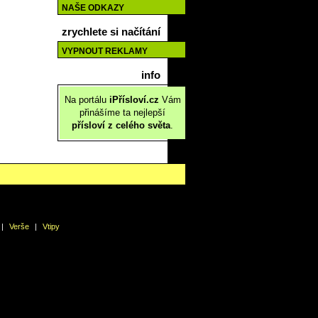
NAŠE ODKAZY
zrychlete si načítání
VYPNOUT REKLAMY
info
Na portálu
iPřísloví.cz
Vám
přinášíme ta nejlepší
přísloví z celého světa
.
|
Verše
|
Vtipy