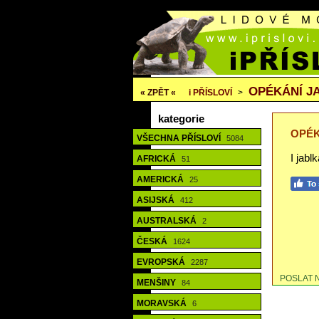
OPÉKÁNÍ J
« ZPĚT «
i
PŘÍSLOVÍ
>
kategorie
OPÉK
VŠECHNA PŘÍSLOVÍ
5084
I jabl
AFRICKÁ
51
AMERICKÁ
25
ASIJSKÁ
412
AUSTRALSKÁ
2
ČESKÁ
1624
EVROPSKÁ
2287
POSLAT 
MENŠINY
84
MORAVSKÁ
6