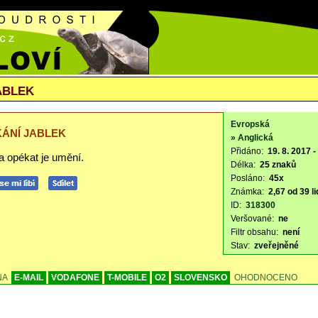
ABLEK
Evropská
ÁNÍ JABLEK
» Anglická
Přidáno:
19. 8. 2017 -
ka opékat je umění.
Délka:
25 znaků
Posláno:
45x
Známka:
2,67 od 39 li
ID:
318300
Veršované:
ne
Filtr obsahu:
není
Stav:
zveřejněné
NA
E-MAIL
VODAFONE
T-MOBILE
O2
SLOVENSKO
OHODNOCENO