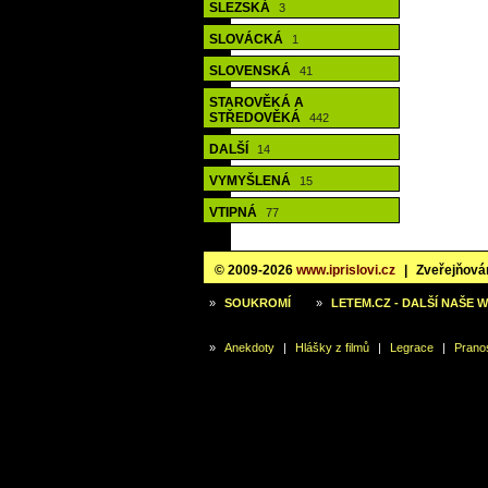
SLEZSKÁ
3
SLOVÁCKÁ
1
SLOVENSKÁ
41
STAROVĚKÁ A
STŘEDOVĚKÁ
442
DALŠÍ
14
VYMYŠLENÁ
15
VTIPNÁ
77
© 2009-2026
www.iprislovi.cz
|
Zveřejňován
»
SOUKROMÍ
»
LETEM.CZ - DALŠÍ NAŠE 
»
Anekdoty
|
Hlášky z filmů
|
Legrace
|
Prano