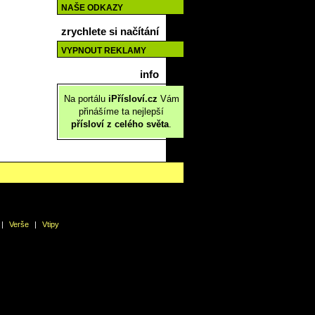
NAŠE ODKAZY
zrychlete si načítání
VYPNOUT REKLAMY
info
Na portálu
iPřísloví.cz
Vám
přinášíme ta nejlepší
přísloví z celého světa
.
|
Verše
|
Vtipy