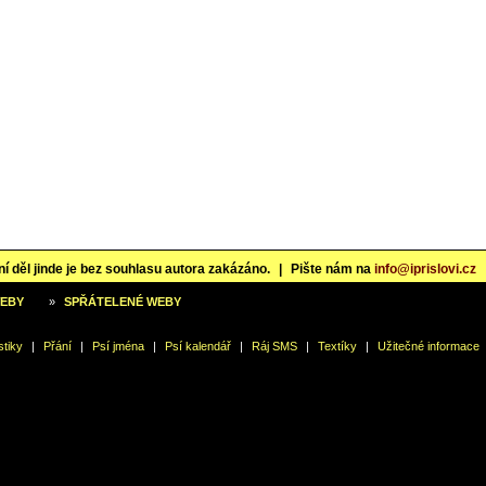
í děl jinde je bez souhlasu autora zakázáno.
|
Pište nám na
info@iprislovi.cz
WEBY
»
SPŘÁTELENÉ WEBY
stiky
|
Přání
|
Psí jména
|
Psí kalendář
|
Ráj SMS
|
Textíky
|
Užitečné informace