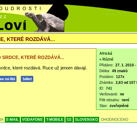
E, KTERÉ ROZDÁVÁ...
Africká
O SRDCE, KTERÉ ROZDÁVÁ...
» Různé
Přidáno:
27. 1. 2010 -
srdce, které rozdává. Ruce už jenom dávají.
Délka:
49 znaků
Posláno:
127x
Známka:
2,63 od 107 l
ID:
741
Veršované:
ne
Filtr obsahu:
není
Stav:
zveřejněné
NA
E-MAIL
VODAFONE
T-MOBILE
O2
SLOVENSKO
OHODNOCENO