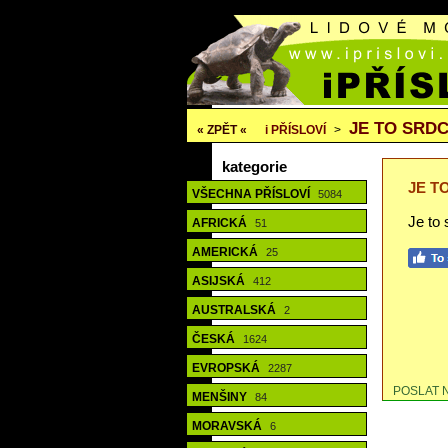
JE TO SRDC
« ZPĚT «
i
PŘÍSLOVÍ
>
kategorie
JE T
VŠECHNA PŘÍSLOVÍ
5084
Je to 
AFRICKÁ
51
AMERICKÁ
25
ASIJSKÁ
412
AUSTRALSKÁ
2
ČESKÁ
1624
EVROPSKÁ
2287
POSLAT 
MENŠINY
84
MORAVSKÁ
6