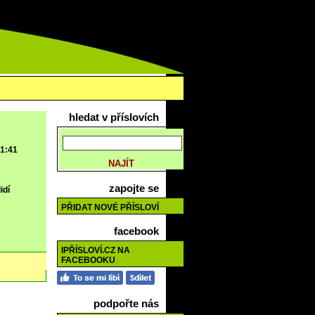
hledat v příslovích
 1:41
zapojte se
idí
PŘIDAT NOVÉ PŘÍSLOVÍ
facebook
IPŘÍSLOVÍ.CZ NA
FACEBOOKU
podpořte nás