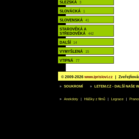
SLEZSKÁ
3
SLOVÁCKÁ
1
SLOVENSKÁ
41
STAROVĚKÁ A
STŘEDOVĚKÁ
442
DALŠÍ
14
VYMYŠLENÁ
15
VTIPNÁ
77
© 2009-2026
www.iprislovi.cz
|
Zveřejňován
»
SOUKROMÍ
»
LETEM.CZ - DALŠÍ NAŠE 
»
Anekdoty
|
Hlášky z filmů
|
Legrace
|
Prano