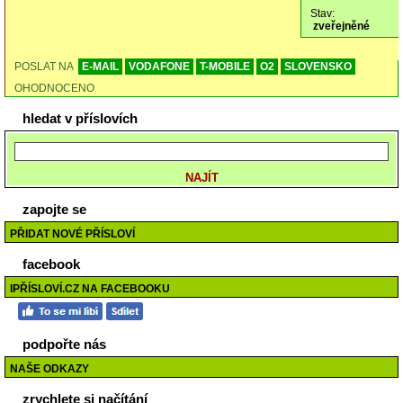
Stav:
zveřejněné
POSLAT NA
E-MAIL
VODAFONE
T-MOBILE
O2
SLOVENSKO
OHODNOCENO
hledat v příslovích
zapojte se
PŘIDAT NOVÉ PŘÍSLOVÍ
facebook
IPŘÍSLOVÍ.CZ NA FACEBOOKU
podpořte nás
NAŠE ODKAZY
zrychlete si načítání