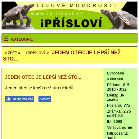
KATEGORIE
JEDEN OTEC JE LEPŠÍ NEŽ
« ZPĚT «
i
PŘÍSLOVÍ
>
STO...
Evropská
JEDEN OTEC JE LEPŠÍ NEŽ STO...
» Norská
Přidáno:
8. 5.
Jeden otec je lepší než sto učitelů.
2010 - 3:32
Délka:
36
znaků
Posláno:
77x
Známka:
2,75
od 97 lidí
ID:
2068
Veršované:
ne
Filtr obsahu:
není