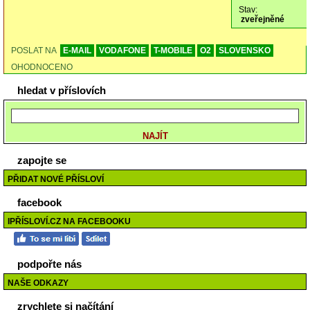
Stav:
zveřejněné
POSLAT NA
E-MAIL
VODAFONE
T-MOBILE
O2
SLOVENSKO
OHODNOCENO
hledat v příslovích
zapojte se
PŘIDAT NOVÉ PŘÍSLOVÍ
facebook
IPŘÍSLOVÍ.CZ NA FACEBOOKU
podpořte nás
NAŠE ODKAZY
zrychlete si načítání