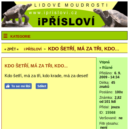
KATEGORIE
KDO ŠETŘÍ, MÁ ZA TŘI, KDO...
« ZPĚT «
i
PŘÍSLOVÍ
>
Vtipná
KDO ŠETŘÍ, MÁ ZA TŘI, KDO...
» Různé
Přidáno:
6. 9.
Kdo šetří, má za tři, kdo krade, má za deset!
2009 - 14:34
Délka:
45
znaků
Posláno:
100x
Známka:
2,82
od 101 lidí
Přidal:
jouza
ID:
15568
Veršované:
ne
Filtr obsahu:
není