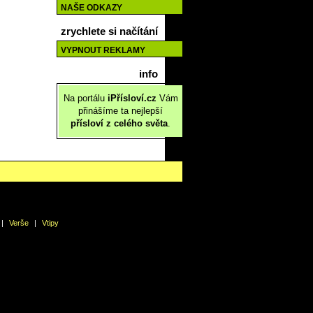
NAŠE ODKAZY
zrychlete si načítání
VYPNOUT REKLAMY
info
Na portálu
iPřísloví.cz
Vám
přinášíme ta nejlepší
přísloví z celého světa
.
|
Verše
|
Vtipy