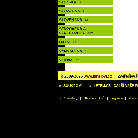
SLEZSKÁ
3
SLOVÁCKÁ
1
SLOVENSKÁ
41
STAROVĚKÁ A
STŘEDOVĚKÁ
442
DALŠÍ
14
VYMYŠLENÁ
15
VTIPNÁ
77
© 2009-2026
www.iprislovi.cz
|
Zveřejňován
»
SOUKROMÍ
»
LETEM.CZ - DALŠÍ NAŠE 
»
Anekdoty
|
Hlášky z filmů
|
Legrace
|
Prano