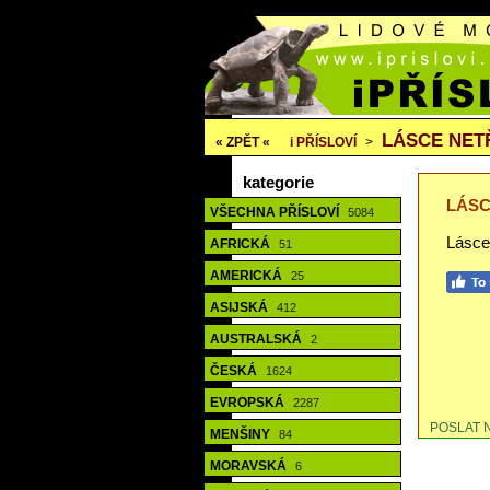
LÁSCE NET
« ZPĚT «
i
PŘÍSLOVÍ
>
kategorie
LÁSC
VŠECHNA PŘÍSLOVÍ
5084
Lásce
AFRICKÁ
51
AMERICKÁ
25
ASIJSKÁ
412
AUSTRALSKÁ
2
ČESKÁ
1624
EVROPSKÁ
2287
POSLAT 
MENŠINY
84
MORAVSKÁ
6