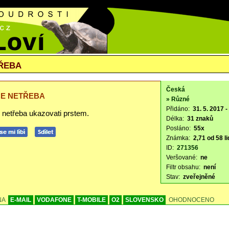
ŘEBA
Česká
E NETŘEBA
» Různé
Přidáno:
31. 5. 2017 -
 netřeba ukazovati prstem.
Délka:
31 znaků
Posláno:
55x
Známka:
2,71 od 58 li
ID:
271356
Veršované:
ne
Filtr obsahu:
není
Stav:
zveřejněné
NA
E-MAIL
VODAFONE
T-MOBILE
O2
SLOVENSKO
OHODNOCENO