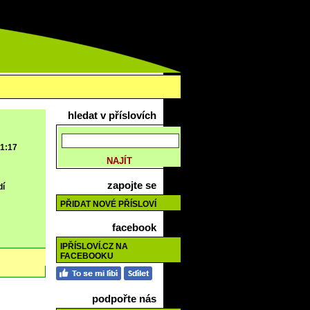
hledat v příslovích
 1:17
zapojte se
dí
PŘIDAT NOVÉ PŘÍSLOVÍ
facebook
IPŘÍSLOVÍ.CZ NA
FACEBOOKU
podpořte nás