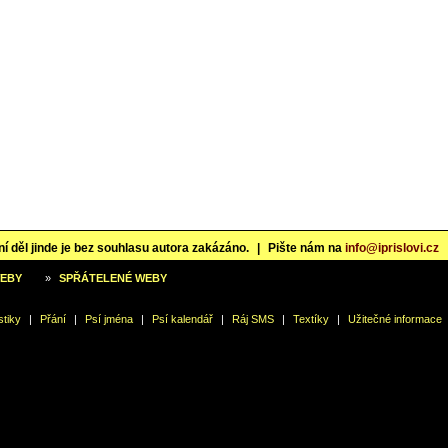
í děl jinde je bez souhlasu autora zakázáno.
|
Pište nám na
info@iprislovi.cz
WEBY
»
SPŘÁTELENÉ WEBY
stiky
|
Přání
|
Psí jména
|
Psí kalendář
|
Ráj SMS
|
Textíky
|
Užitečné informace