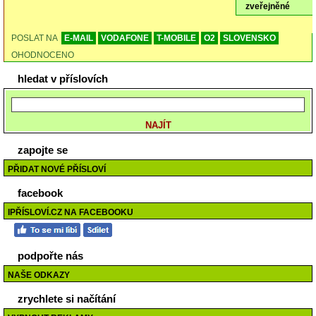
zveřejněné
POSLAT NA
E-MAIL
VODAFONE
T-MOBILE
O2
SLOVENSKO
OHODNOCENO
hledat v příslovích
zapojte se
PŘIDAT NOVÉ PŘÍSLOVÍ
facebook
IPŘÍSLOVÍ.CZ NA FACEBOOKU
podpořte nás
NAŠE ODKAZY
zrychlete si načítání