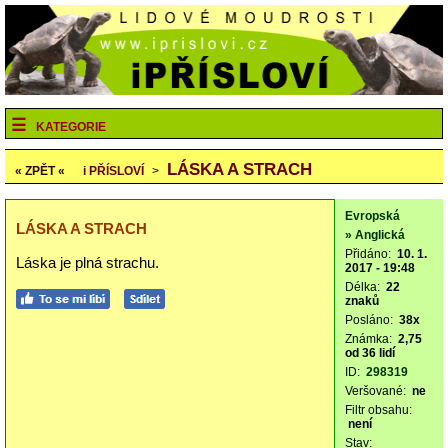
KATEGORIE
LÁSKA A STRACH
« ZPĚT «
i
PŘÍSLOVÍ
>
Evropská
LÁSKA A STRACH
» Anglická
Přidáno:
10. 1.
Láska je plná strachu.
2017 - 19:48
Délka:
22
znaků
Posláno:
38x
Známka:
2,75
od 36 lidí
ID:
298319
Veršované:
ne
Filtr obsahu:
není
Stav: