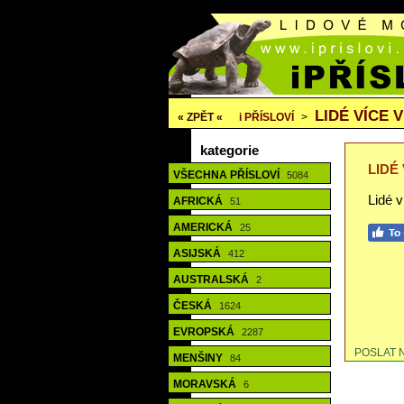
LIDÉ VÍCE V
« ZPĚT «
i
PŘÍSLOVÍ
>
kategorie
LIDÉ 
VŠECHNA PŘÍSLOVÍ
5084
Lidé 
AFRICKÁ
51
AMERICKÁ
25
ASIJSKÁ
412
AUSTRALSKÁ
2
ČESKÁ
1624
EVROPSKÁ
2287
POSLAT 
MENŠINY
84
MORAVSKÁ
6