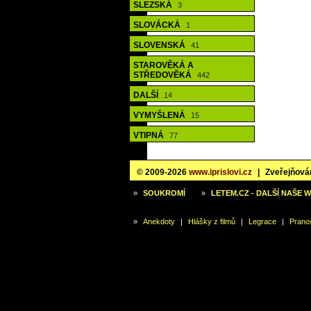
SLEZSKÁ
3
SLOVÁCKÁ
1
SLOVENSKÁ
41
STAROVĚKÁ A
STŘEDOVĚKÁ
442
DALŠÍ
14
VYMYŠLENÁ
15
VTIPNÁ
77
© 2009-2026
www.iprislovi.cz
|
Zveřejňován
»
SOUKROMÍ
»
LETEM.CZ - DALŠÍ NAŠE 
»
Anekdoty
|
Hlášky z filmů
|
Legrace
|
Prano