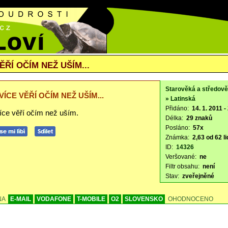
ĚŘÍ OČÍM NEŽ UŠÍM...
Starověká a středov
VÍCE VĚŘÍ OČÍM NEŽ UŠÍM...
» Latinská
Přidáno:
14. 1. 2011 -
více věří očím než uším.
Délka:
29 znaků
Posláno:
57x
Známka:
2,63 od 62 li
ID:
14326
Veršované:
ne
Filtr obsahu:
není
Stav:
zveřejněné
NA
E-MAIL
VODAFONE
T-MOBILE
O2
SLOVENSKO
OHODNOCENO