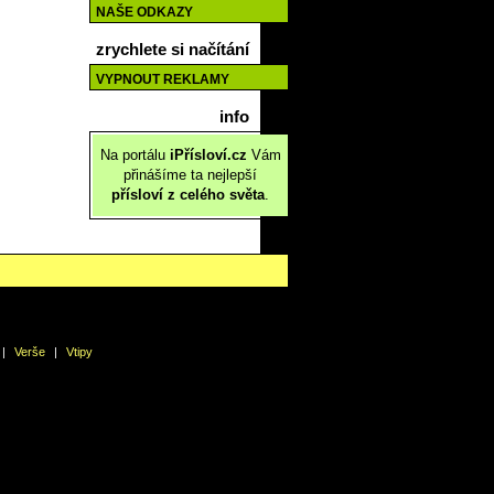
NAŠE ODKAZY
zrychlete si načítání
VYPNOUT REKLAMY
info
Na portálu
iPřísloví.cz
Vám
přinášíme ta nejlepší
přísloví z celého světa
.
|
Verše
|
Vtipy