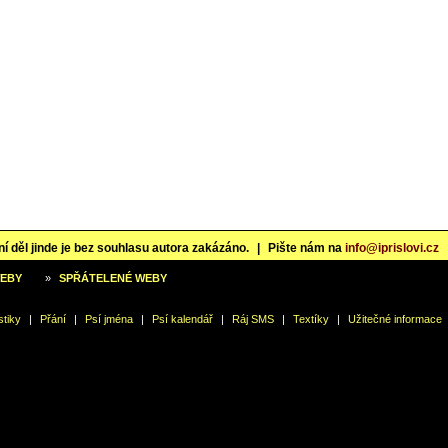
í děl jinde je bez souhlasu autora zakázáno.
|
Pište nám na
info@iprislovi.cz
WEBY
»
SPŘÁTELENÉ WEBY
stiky
|
Přání
|
Psí jména
|
Psí kalendář
|
Ráj SMS
|
Textíky
|
Užitečné informace