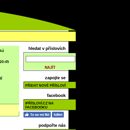
hledat v příslovích
ěká
 20:45
zapojte se
dí
PŘIDAT NOVÉ PŘÍSLOVÍ
facebook
IPŘÍSLOVÍ.CZ NA
FACEBOOKU
podpořte nás