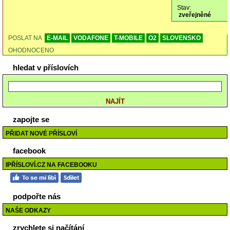
Stav:
zveřejněné
POSLAT NA
E-MAIL
VODAFONE
T-MOBILE
O2
SLOVENSKO
OHODNOCENO
hledat v příslovích
zapojte se
PŘIDAT NOVÉ PŘÍSLOVÍ
facebook
IPŘÍSLOVÍ.CZ NA FACEBOOKU
podpořte nás
NAŠE ODKAZY
zrychlete si načítání