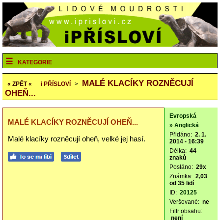
KATEGORIE
MALÉ KLACÍKY ROZNĚCUJÍ
« ZPĚT «
i
PŘÍSLOVÍ
>
OHEŇ...
Evropská
MALÉ KLACÍKY ROZNĚCUJÍ OHEŇ...
» Anglická
Přidáno:
2. 1.
Malé klacíky rozněcují oheň, velké jej hasí.
2014 - 16:39
Délka:
44
znaků
Posláno:
29x
Známka:
2,03
od 35 lidí
ID:
20125
Veršované:
ne
Filtr obsahu:
není