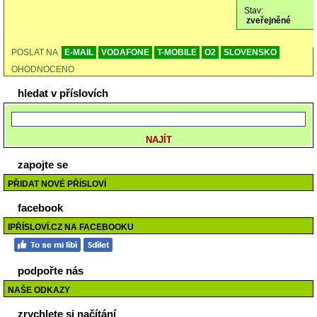
Stav:
zveřejněné
POSLAT NA
E-MAIL
VODAFONE
T-MOBILE
O2
SLOVENSKO
OHODNOCENO
hledat v příslovích
zapojte se
PŘIDAT NOVÉ PŘÍSLOVÍ
facebook
IPŘÍSLOVÍ.CZ NA FACEBOOKU
podpořte nás
NAŠE ODKAZY
zrychlete si načítání