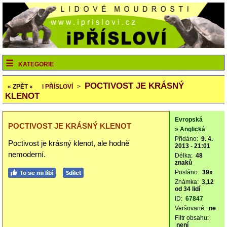
KATEGORIE
POCTIVOST JE KRÁSNÝ
« ZPĚT «
i
PŘÍSLOVÍ
>
KLENOT
Evropská
POCTIVOST JE KRÁSNÝ KLENOT
» Anglická
Přidáno:
9. 4.
Poctivost je krásný klenot, ale hodně
2013 - 21:01
nemoderní.
Délka:
48
znaků
Posláno:
39x
Známka:
3,12
od 34 lidí
ID:
67847
Veršované:
ne
Filtr obsahu:
není