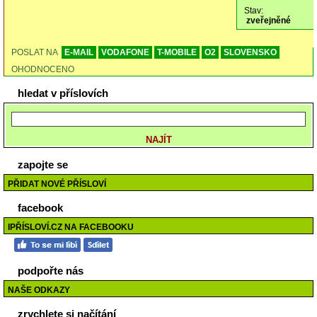
Stav:
zveřejněné
POSLAT NA
E-MAIL
VODAFONE
T-MOBILE
O2
SLOVENSKO
OHODNOCENO
hledat v příslovích
zapojte se
PŘIDAT NOVÉ PŘÍSLOVÍ
facebook
IPŘÍSLOVÍ.CZ NA FACEBOOKU
podpořte nás
NAŠE ODKAZY
zrychlete si načítání