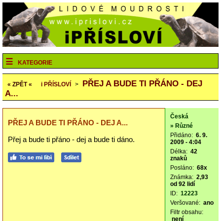
KATEGORIE
PŘEJ A BUDE TI PŘÁNO - DEJ
« ZPĚT «
i
PŘÍSLOVÍ
>
A...
Česká
PŘEJ A BUDE TI PŘÁNO - DEJ A...
» Různé
Přidáno:
6. 9.
Přej a bude ti přáno - dej a bude ti dáno.
2009 - 4:04
Délka:
42
znaků
Posláno:
68x
Známka:
2,93
od 92 lidí
ID:
12223
Veršované:
ano
Filtr obsahu:
není