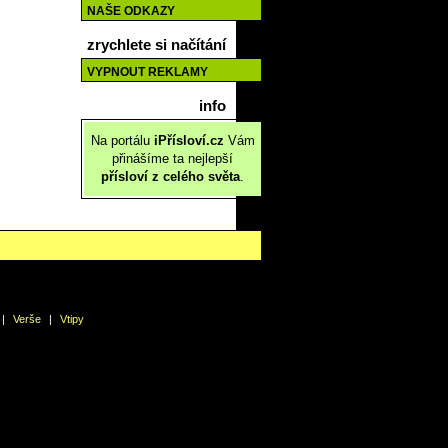
NAŠE ODKAZY
zrychlete si načítání
VYPNOUT REKLAMY
info
Na portálu
iPřísloví.cz
Vám
přinášíme ta nejlepší
přísloví z celého světa
.
|
Verše
|
Vtipy