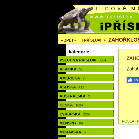
ZAHOŘKLOS
« ZPĚT «
i
PŘÍSLOVÍ
>
kategorie
ZAHO
VŠECHNA PŘÍSLOVÍ
5084
Zahořk
AFRICKÁ
51
AMERICKÁ
25
ASIJSKÁ
412
AUSTRALSKÁ
2
ČESKÁ
1624
EVROPSKÁ
2287
POSLAT 
MENŠINY
84
MORAVSKÁ
6