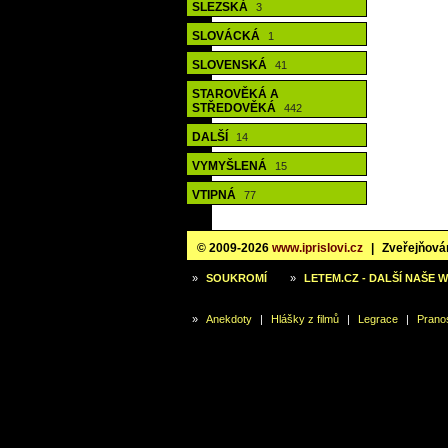
SLEZSKÁ
3
SLOVÁCKÁ
1
SLOVENSKÁ
41
STAROVĚKÁ A
STŘEDOVĚKÁ
442
DALŠÍ
14
VYMYŠLENÁ
15
VTIPNÁ
77
© 2009-2026
www.iprislovi.cz
|
Zveřejňován
»
SOUKROMÍ
»
LETEM.CZ - DALŠÍ NAŠE 
»
Anekdoty
|
Hlášky z filmů
|
Legrace
|
Prano