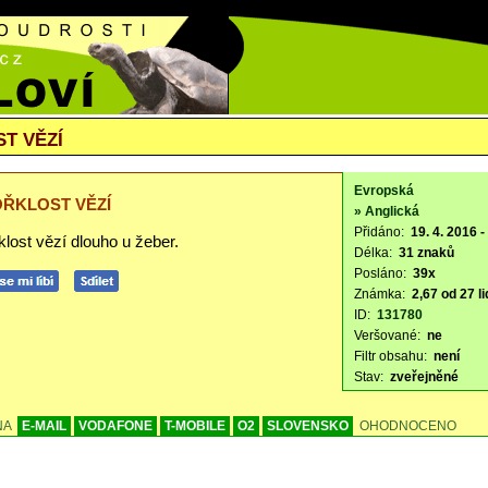
T VĚZÍ
Evropská
ŘKLOST VĚZÍ
» Anglická
Přidáno:
19. 4. 2016 -
lost vězí dlouho u žeber.
Délka:
31 znaků
Posláno:
39x
Známka:
2,67 od 27 li
ID:
131780
Veršované:
ne
Filtr obsahu:
není
Stav:
zveřejněné
NA
E-MAIL
VODAFONE
T-MOBILE
O2
SLOVENSKO
OHODNOCENO