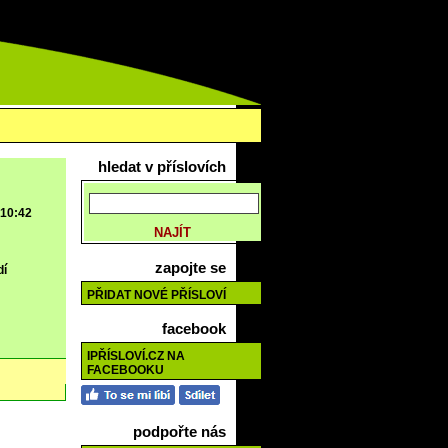
hledat v příslovích
 10:42
zapojte se
dí
PŘIDAT NOVÉ PŘÍSLOVÍ
facebook
IPŘÍSLOVÍ.CZ NA
FACEBOOKU
podpořte nás