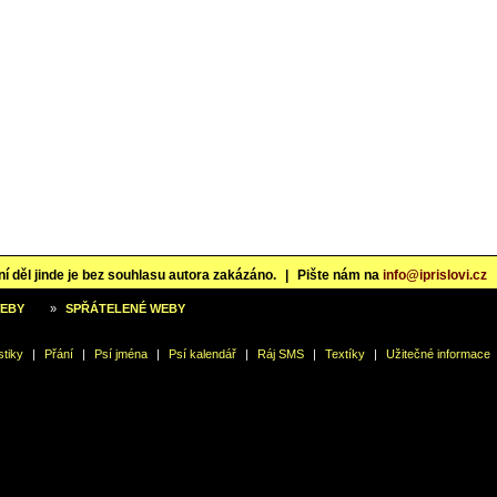
í děl jinde je bez souhlasu autora zakázáno.
|
Pište nám na
info@iprislovi.cz
WEBY
»
SPŘÁTELENÉ WEBY
stiky
|
Přání
|
Psí jména
|
Psí kalendář
|
Ráj SMS
|
Textíky
|
Užitečné informace