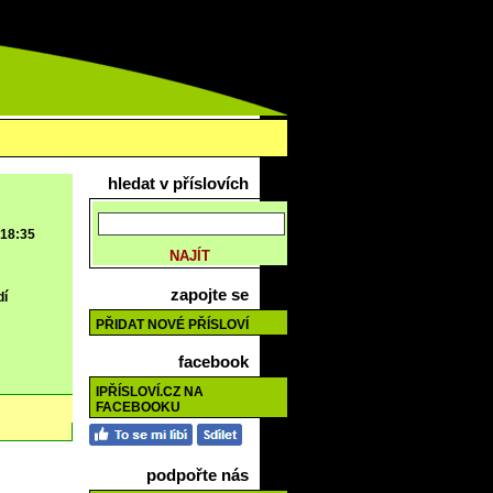
hledat v příslovích
 18:35
zapojte se
dí
PŘIDAT NOVÉ PŘÍSLOVÍ
facebook
IPŘÍSLOVÍ.CZ NA
FACEBOOKU
podpořte nás