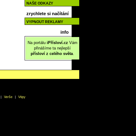
NAŠE ODKAZY
zrychlete si načítání
VYPNOUT REKLAMY
info
Na portálu
iPřísloví.cz
Vám
přinášíme ta nejlepší
přísloví z celého světa
.
|
Verše
|
Vtipy