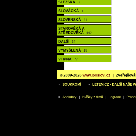
SLEZSKÁ
3
SLOVÁCKÁ
1
SLOVENSKÁ
41
STAROVĚKÁ A
STŘEDOVĚKÁ
442
DALŠÍ
14
VYMYŠLENÁ
15
VTIPNÁ
77
© 2009-2026
www.iprislovi.cz
|
Zveřejňován
»
SOUKROMÍ
»
LETEM.CZ - DALŠÍ NAŠE 
»
Anekdoty
|
Hlášky z filmů
|
Legrace
|
Prano