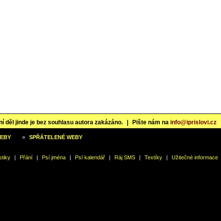
í děl jinde je bez souhlasu autora zakázáno.
|
Pište nám na
info@iprislovi.cz
WEBY
»
SPŘÁTELENÉ WEBY
stiky
|
Přání
|
Psí jména
|
Psí kalendář
|
Ráj SMS
|
Textíky
|
Užitečné informace