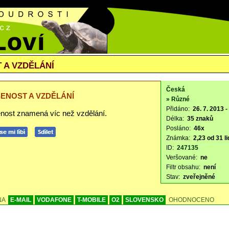
 A VZDĚLÁNÍ
Česká
ENOST A VZDĚLÁNÍ
» Různé
Přidáno:
26. 7. 2013 -
nost znamená víc než vzdělání.
Délka:
35 znaků
Posláno:
46x
Známka:
2,23 od 31 li
ID:
247135
Veršované:
ne
Filtr obsahu:
není
Stav:
zveřejněné
NA
E-MAIL
VODAFONE
T-MOBILE
O2
SLOVENSKO
OHODNOCENO