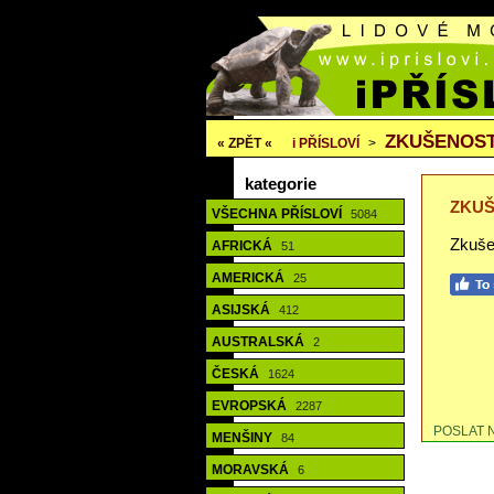
ZKUŠENOST
« ZPĚT «
i
PŘÍSLOVÍ
>
kategorie
ZKUŠ
VŠECHNA PŘÍSLOVÍ
5084
Zkuše
AFRICKÁ
51
AMERICKÁ
25
ASIJSKÁ
412
AUSTRALSKÁ
2
ČESKÁ
1624
EVROPSKÁ
2287
POSLAT 
MENŠINY
84
MORAVSKÁ
6