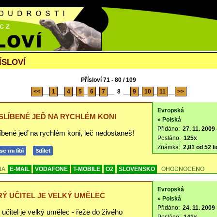
ÍSLOVÍ
Přísloví 71 - 80 / 109
<<
__
1
__
4
_
5
_
6
_
7
__
8
__
9
_
10
_
11
__
>>
Evropská
SLÍBENÉ JEĎ NA RYCHLÉM KONI
» Polská
Přidáno:
27. 11. 2009 
íbené jeď na rychlém koni, leč nedostaneš!
Posláno:
125x
Známka:
2,81 od 52 li
NA
E-MAIL
VODAFONE
T-MOBILE
O2
SLOVENSKO
OHODNOCENO
Evropská
Ý UČITEL JE VELKÝ UMĚLEC
» Polská
Přidáno:
24. 11. 2009 
učitel je velký umělec - řeže do živého