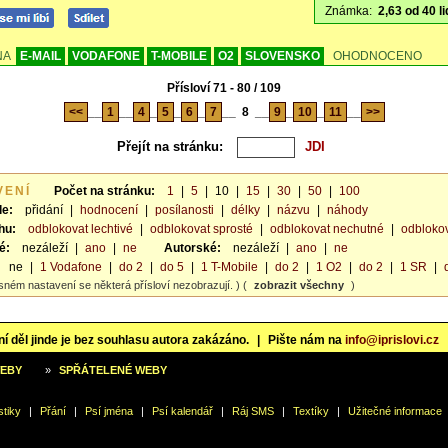
Známka:
2,63 od 40 li
NA
E-MAIL
VODAFONE
T-MOBILE
O2
SLOVENSKO
OHODNOCENO
Přísloví 71 - 80 / 109
<<
__
1
__
4
_
5
_
6
_
7
__
8
__
9
_
10
_
11
__
>>
Přejít na stránku:
VENÍ
Počet na stránku:
1
|
5
|
10
|
15
|
30
|
50
|
100
le:
přidání
|
hodnocení
|
posílanosti
|
délky
|
názvu
|
náhody
hu:
odblokovat lechtivé
|
odblokovat sprosté
|
odblokovat nechutné
|
odblokov
é:
nezáleží
|
ano
|
ne
Autorské:
nezáleží
|
ano
|
ne
ne
|
1 Vodafone
|
do 2
|
do 5
|
1 T-Mobile
|
do 2
|
1 O2
|
do 2
|
1 SR
|
sném nastavení se některá přísloví nezobrazují. ) (
zobrazit všechny
)
í děl jinde je bez souhlasu autora zakázáno.
|
Pište nám na
info@iprislovi.cz
WEBY
»
SPŘÁTELENÉ WEBY
stiky
|
Přání
|
Psí jména
|
Psí kalendář
|
Ráj SMS
|
Textíky
|
Užitečné informace