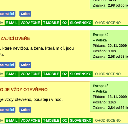
Posláno:
141x
.
Známka:
2,98 od 60 li
NA
E-MAIL
VODAFONE
T-MOBILE
O2
SLOVENSKO
OHODNOCENO
Evropská
ZAJÍCÍ DVEŘE
» Polská
Přidáno:
20. 11. 2009 
 které nevržou, a žena, která mlčí, jsou
Posláno:
130x
ší.
Známka:
2,58 od 53 li
NA
E-MAIL
VODAFONE
T-MOBILE
O2
SLOVENSKO
OHODNOCENO
Evropská
O JE VŽDY OTEVŘENO
» Polská
Přidáno:
13. 11. 2009 
je vždy otevřeno, pouštějí i v noci.
Posláno:
126x
Známka:
2,84 od 56 li
NA
E-MAIL
VODAFONE
T-MOBILE
O2
SLOVENSKO
OHODNOCENO