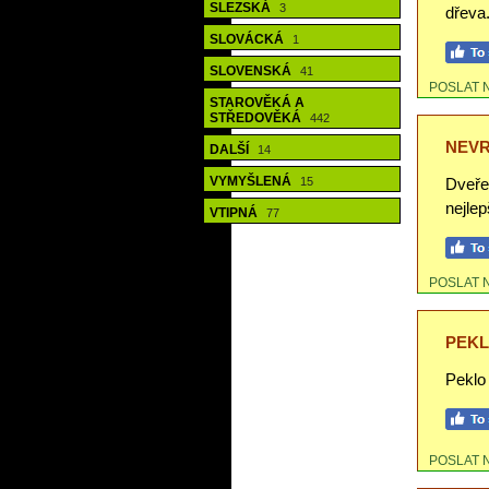
SLEZSKÁ
3
dřeva
SLOVÁCKÁ
1
SLOVENSKÁ
41
POSLAT 
STAROVĚKÁ A
STŘEDOVĚKÁ
442
NEVR
DALŠÍ
14
VYMYŠLENÁ
15
Dveře,
nejlep
VTIPNÁ
77
POSLAT 
PEKL
Peklo 
POSLAT 