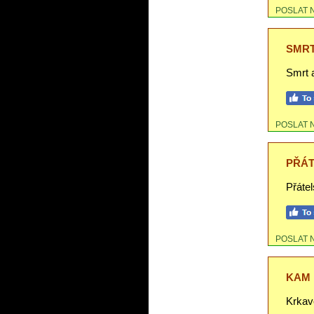
POSLAT 
SMRT
Smrt 
POSLAT 
PŘÁT
Přátel
POSLAT 
KAM 
Krkavc