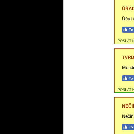
ÚŘAD
Úřad ú
POSLAT 
TVRD
Moudro
POSLAT 
NEČIŇ
Nečiň 