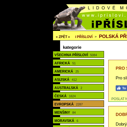
POLSKÁ PŘ
« ZPĚT «
i
PŘÍSLOVÍ
>
kategorie
VŠECHNA PŘÍSLOVÍ
5084
AFRICKÁ
51
PRO 
AMERICKÁ
25
Pro sl
ASIJSKÁ
412
AUSTRALSKÁ
2
ČESKÁ
1624
POSLAT 
EVROPSKÁ
2287
MENŠINY
84
DOBR
MORAVSKÁ
6
Dobrý 