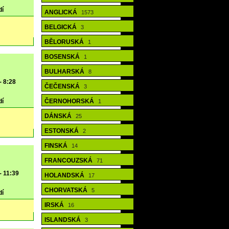
dí
ANGLICKÁ
1573
BELGICKÁ
3
BĚLORUSKÁ
1
BOSENSKÁ
1
BULHARSKÁ
8
- 8:28
ČEČENSKÁ
3
dí
ČERNOHORSKÁ
1
DÁNSKÁ
25
ESTONSKÁ
2
FINSKÁ
14
FRANCOUZSKÁ
71
- 11:39
HOLANDSKÁ
17
CHORVATSKÁ
5
dí
IRSKÁ
16
ISLANDSKÁ
3